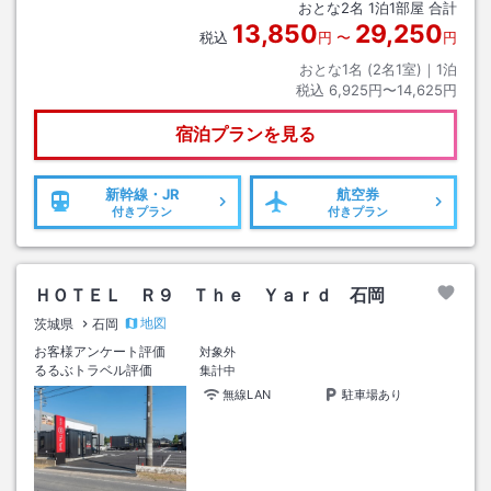
おとな
2
名
1
泊
1
部屋 合計
13,850
29,250
税込
円
〜
円
おとな1名 (
2
名1室)｜
1
泊
税込
6,925円〜14,625円
宿泊プランを見る
新幹線・JR
航空券
付きプラン
付きプラン
ＨＯＴＥＬ Ｒ９ Ｔｈｅ Ｙａｒｄ 石岡
地図
茨城県
石岡
お客様アンケート評価
対象外
るるぶトラベル評価
集計中
無線LAN
駐車場あり