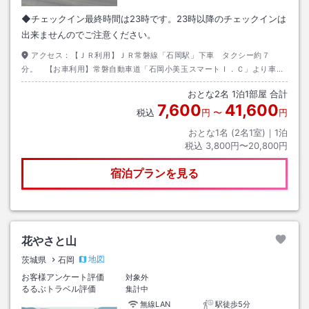
◆チェックイン最終時間は23時です。23時以降のチェックインは
出来ませんのでご注意ください。
アクセス：
【ＪＲ利用】ＪＲ常磐線「石岡駅」下車 タクシー約７
分。 【お車利用】常磐自動車道「石岡小美玉スマートＩ．Ｃ」より車で
約２分。
おとな
2
名
1
泊
1
部屋 合計
7,600
41,600
税込
円
〜
円
おとな1名 (
2
名1室)｜
1
泊
税込
3,800円〜20,800円
宿泊プランを見る
花やさと山
地図
茨城県
石岡
お客様アンケート評価
対象外
るるぶトラベル評価
集計中
無線LAN
駅徒歩5分