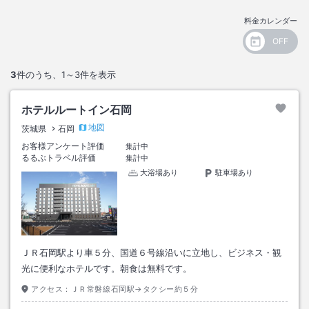
料金カレンダー
3
件のうち、
1～3
件を表示
ホテルルートイン石岡
地図
茨城県
石岡
お客様アンケート評価
集計中
るるぶトラベル評価
集計中
大浴場あり
駐車場あり
ＪＲ石岡駅より車５分、国道６号線沿いに立地し、ビジネス・観
光に便利なホテルです。朝食は無料です。
アクセス：
ＪＲ常磐線石岡駅→タクシー約５分