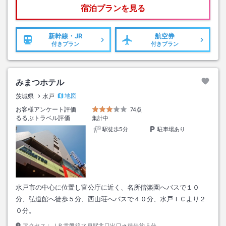
宿泊プランを見る
新幹線・JR
航空券
付きプラン
付きプラン
みまつホテル
地図
茨城県
水戸
お客様アンケート評価
74点
るるぶトラベル評価
集計中
駅徒歩5分
駐車場あり
水戸市の中心に位置し官公庁に近く、名所偕楽園へバスで１０
分、弘道館へ徒歩５分、西山荘へバスで４０分、水戸ＩＣより２
０分。
アクセス：
ＪＲ常磐線水戸駅北口出口→徒歩約５分