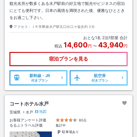
観光名所が数多くある水戸駅前の好立地で観光やビジネスの宿泊
にとても便利です。日本の風情を満喫された後、優雅なひととき
をお過ごし下さい。
アクセス：
ＪＲ常磐線水戸駅北口出口→徒歩約３分
おとな
1
名
2
泊
1
部屋 合計
14,600
43,940
税込
円
〜
円
宿泊プランを見る
新幹線・JR
航空券
付きプラン
付きプラン
コートホテル水戸
地図
茨城県
水戸
お客様アンケート評価
80点
るるぶトラベル評価
集計中
駐車場あり