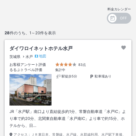
料金カレンダー
28
件のうち、
1～20
件を表示
ダイワロイネットホテル水戸
地図
茨城県
水戸
お客様アンケート評価
83点
るるぶトラベル評価
集計中
駅徒歩5分
駐車場あり
JR「水戸駅」南口より直結徒歩約1分、常磐自動車道「水戸IC」よ
り車で約20分、北関東自動車道「水戸南IC」より車で約15分、ホ
テルから、日…
アクセス：
ＪＲ東日本、常磐線、水戸線、水郡線利用、水戸駅下車後、