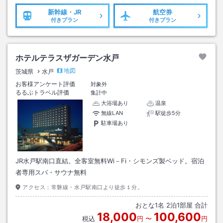
新幹線・JR
航空券
付きプラン
付きプラン
ホテルテラスザガーデン水戸
地図
茨城県
水戸
お客様アンケート評価
対象外
るるぶトラベル評価
集計中
大浴場あり
温泉
無線LAN
駅徒歩5分
駐車場あり
JR水戸駅南口直結。全客室無料Wi－Fi・シモンズ製ベッド。宿泊
者専用スパ・サウナ無料
アクセス：
常磐線・水戸駅南口より徒歩１分。
おとな
1
名
2
泊
1
部屋 合計
18,000
100,600
税込
円
〜
円