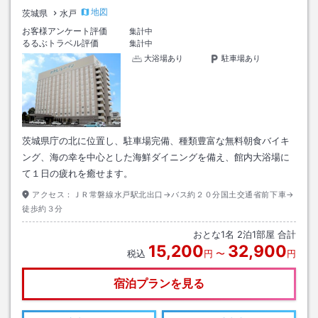
地図
茨城県
水戸
お客様アンケート評価
集計中
るるぶトラベル評価
集計中
大浴場あり
駐車場あり
茨城県庁の北に位置し、駐車場完備、種類豊富な無料朝食バイキ
ング、海の幸を中心とした海鮮ダイニングを備え、館内大浴場に
て１日の疲れを癒せます。
アクセス：
ＪＲ常磐線水戸駅北出口→バス約２０分国土交通省前下車→
徒歩約３分
おとな
1
名
2
泊
1
部屋 合計
15,200
32,900
税込
円
〜
円
宿泊プランを見る