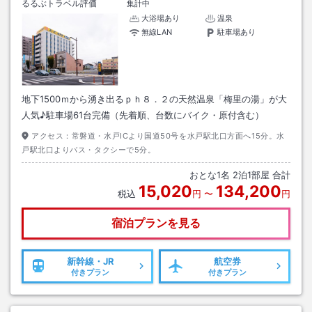
るるぶトラベル評価
集計中
大浴場あり
温泉
無線LAN
駐車場あり
地下1500ｍから湧き出るｐｈ８．２の天然温泉「梅里の湯」が大
人気♪駐車場61台完備（先着順、台数にバイク・原付含む）
アクセス：
常磐道・水戸ICより国道50号を水戸駅北口方面へ15分。水
戸駅北口よりバス・タクシーで5分。
おとな
1
名
2
泊
1
部屋 合計
15,020
134,200
税込
円
〜
円
宿泊プランを見る
新幹線・JR
航空券
付きプラン
付きプラン