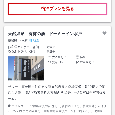
宿泊プランを見る
天然温泉 香梅の湯 ドーミーイン水戸
地図
茨城県
水戸
お客様アンケート評価
対象外
るるぶトラベル評価
集計中
大浴場あり
温泉
無線LAN
駐車場あり
サウナ、露天風呂付の男女別天然温泉大浴場完備！朝10時まで夜
通し入浴可能♪宿泊者無料の夜鳴きそば提供中♪客室は全室禁煙ル
ーム。
アクセス：
ＪＲ常磐線水戸駅北口より徒歩約１２分。茨城空港からはリ
ムジンバスにて約４０分。常磐自動車道水戸ＩＣより約２０分。北関東道