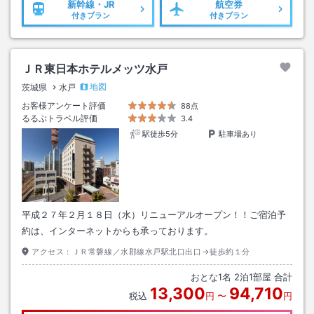
新幹線・JR
航空券
付きプラン
付きプラン
ＪＲ東日本ホテルメッツ水戸
地図
茨城県
水戸
お客様アンケート評価
88点
るるぶトラベル評価
3.4
駅徒歩5分
駐車場あり
平成２７年２月１８日（水）リニューアルオープン！！ご宿泊予
約は、インターネットからも承っております。
アクセス：
ＪＲ常磐線／水郡線水戸駅北口出口→徒歩約１分
おとな
1
名
2
泊
1
部屋 合計
13,300
94,710
税込
円
〜
円