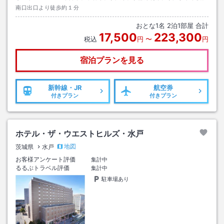
南口出口より徒歩約１分
おとな
1
名
2
泊
1
部屋 合計
17,500
223,300
税込
円
〜
円
宿泊プランを見る
新幹線・JR
航空券
付きプラン
付きプラン
ホテル・ザ・ウエストヒルズ・水戸
地図
茨城県
水戸
お客様アンケート評価
集計中
るるぶトラベル評価
集計中
駐車場あり