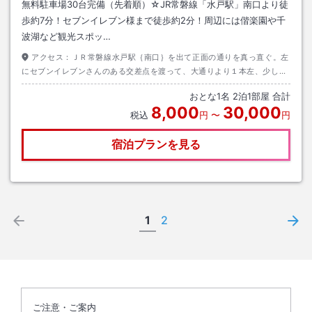
無料駐車場30台完備（先着順）☆JR常磐線「水戸駅」南口より徒
歩約7分！セブンイレブン様まで徒歩約2分！周辺には偕楽園や千
波湖など観光スポッ…
アクセス：
ＪＲ常磐線水戸駅｛南口｝を出て正面の通りを真っ直ぐ。左
にセブンイレブンさんのある交差点を渡って、大通りより１本左、少し細
い道をお進み下さい。駅から徒歩約７分程です♪
おとな
1
名
2
泊
1
部屋 合計
8,000
30,000
税込
円
〜
円
宿泊プランを見る
1
2
ご注意・ご案内