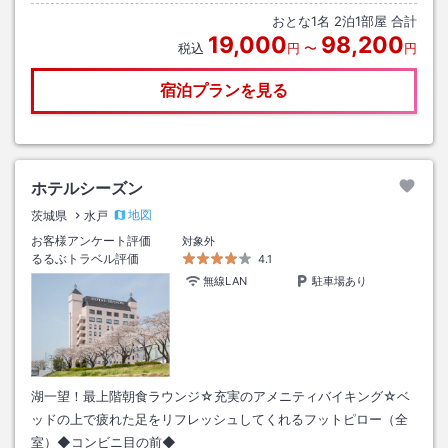
水戸南ＩＣより約２０分。
おとな
1
名
2
泊
1
部屋 合計
19,000
98,200
税込
円
〜
円
宿泊プランを見る
ホテルシーズン
地図
茨城県
水戸
お客様アンケート評価
対象外
るるぶトラベル評価
4.1
無線LAN
駐車場あり
湖一望！最上階朝食ラウンジ☆充実のアメニティバイキング☆ベ
ッドの上で疲れた足をリフレッシュしてくれるフットピロー（全
室）◆コンビニ目の前◆