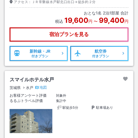
アクセス：
ＪＲ常磐線水戸駅北口出口→徒歩約２分
おとな
1
名
2
泊
1
部屋 合計
19,600
99,400
税込
円
〜
円
宿泊プランを見る
新幹線・JR
航空券
付きプラン
付きプラン
スマイルホテル水戸
地図
茨城県
水戸
お客様アンケート評価
対象外
るるぶトラベル評価
集計中
駅徒歩5分
駐車場あり