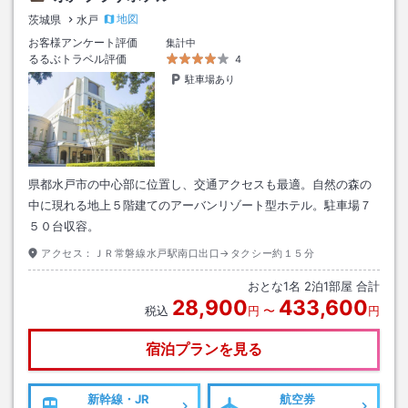
地図
茨城県
水戸
お客様アンケート評価
集計中
るるぶトラベル評価
4
駐車場あり
県都水戸市の中心部に位置し、交通アクセスも最適。自然の森の
中に現れる地上５階建てのアーバンリゾート型ホテル。駐車場７
５０台収容。
アクセス：
ＪＲ常磐線水戸駅南口出口→タクシー約１５分
おとな
1
名
2
泊
1
部屋 合計
28,900
433,600
税込
円
〜
円
宿泊プランを見る
新幹線・JR
航空券