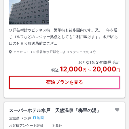
水戸芸術館やビジネス街、繁華街も徒歩圏内です。又、一年を通
じゴルフなどのレジャー拠点としてもご利用戴けます。水戸駅北
口のＮＨＫ放送局前にござ…
アクセス：
ＪＲ常磐線水戸駅北口よりタクシーで約４分
おとな
1
名
2
泊
1
部屋 合計
12,000
20,000
税込
円
〜
円
宿泊プランを見る
スーパーホテル水戸 天然温泉「梅里の湯」
地図
茨城県
水戸
お客様アンケート評価
対象外