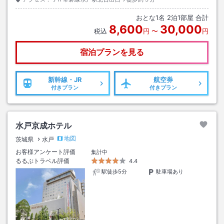
おとな
1
名
2
泊
1
部屋 合計
8,600
30,000
税込
円
〜
円
宿泊プランを見る
新幹線・JR
航空券
付きプラン
付きプラン
水戸京成ホテル
地図
茨城県
水戸
お客様アンケート評価
集計中
るるぶトラベル評価
4.4
駅徒歩5分
駐車場あり