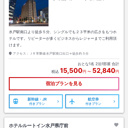
水戸駅南口より徒歩５分、シングルでも２３平米の広さをもつホ
テルです。リピーターが多くビジネスからレジャーまでご利用頂
けます。
アクセス：
ＪＲ常磐線水戸駅南口出口→徒歩約５分
おとな
1
名
2
泊
1
部屋 合計
15,500
52,840
税込
円
〜
円
宿泊プランを見る
新幹線・JR
航空券
付きプラン
付きプラン
ホテルルートイン水戸県庁前