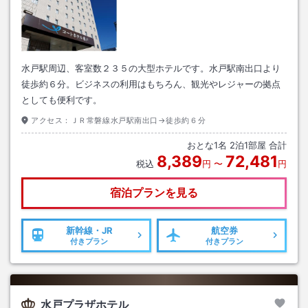
水戸駅周辺、客室数２３５の大型ホテルです。水戸駅南出口より
徒歩約６分。ビジネスの利用はもちろん、観光やレジャーの拠点
としても便利です。
アクセス：
ＪＲ常磐線水戸駅南出口→徒歩約６分
おとな
1
名
2
泊
1
部屋 合計
8,389
72,481
税込
円
〜
円
宿泊プランを見る
新幹線・JR
航空券
付きプラン
付きプラン
水戸プラザホテル