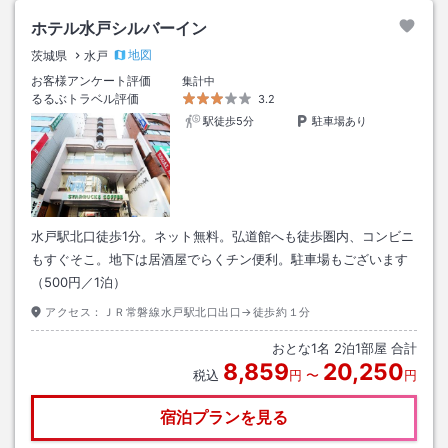
ホテル水戸シルバーイン
地図
茨城県
水戸
お客様アンケート評価
集計中
るるぶトラベル評価
3.2
駅徒歩5分
駐車場あり
水戸駅北口徒歩1分。ネット無料。弘道館へも徒歩圏内、コンビニ
もすぐそこ。地下は居酒屋でらくチン便利。駐車場もございます
（500円／1泊）
アクセス：
ＪＲ常磐線水戸駅北口出口→徒歩約１分
おとな
1
名
2
泊
1
部屋 合計
8,859
20,250
税込
円
〜
円
宿泊プランを見る