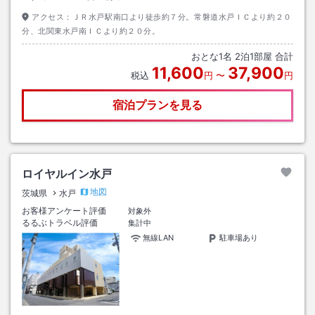
アクセス：
ＪＲ水戸駅南口より徒歩約７分。常磐道水戸ＩＣより約２０
分、北関東水戸南ＩＣより約２０分。
おとな
1
名
2
泊
1
部屋 合計
11,600
37,900
税込
円
〜
円
宿泊プランを見る
ロイヤルイン水戸
地図
茨城県
水戸
お客様アンケート評価
対象外
るるぶトラベル評価
集計中
無線LAN
駐車場あり