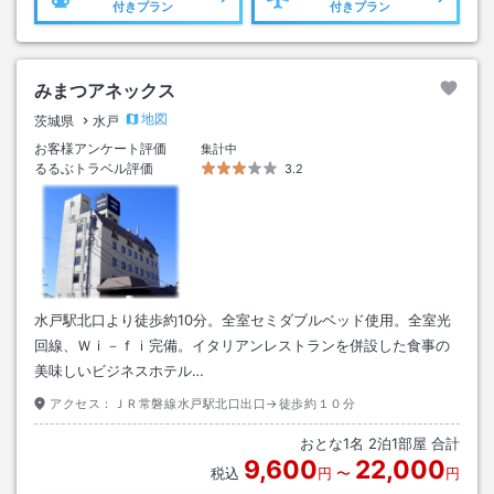
付きプラン
付きプラン
みまつアネックス
地図
茨城県
水戸
お客様アンケート評価
集計中
るるぶトラベル評価
3.2
水戸駅北口より徒歩約10分。全室セミダブルベッド使用。全室光
回線、Ｗｉ－ｆｉ完備。イタリアンレストランを併設した食事の
美味しいビジネスホテル…
アクセス：
ＪＲ常磐線水戸駅北口出口→徒歩約１０分
おとな
1
名
2
泊
1
部屋 合計
9,600
22,000
税込
円
〜
円