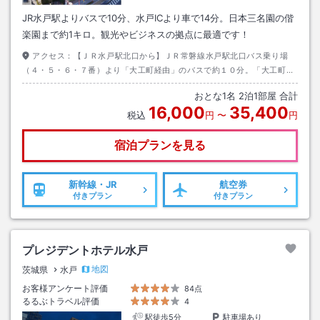
JR水戸駅よりバスで10分、水戸ICより車で14分。日本三名園の偕
楽園まで約1キロ。観光やビジネスの拠点に最適です！
アクセス：
【ＪＲ水戸駅北口から】ＪＲ常磐線水戸駅北口バス乗り場
（４・５・６・７番）より「大工町経由」のバスで約１０分。「大工町」
で下車すると目の前がホテルです。平日昼間約５分に１本運行していま
おとな
1
名
2
泊
1
部屋 合計
す。
16,000
35,400
税込
円
〜
円
宿泊プランを見る
新幹線・JR
航空券
付きプラン
付きプラン
プレジデントホテル水戸
地図
茨城県
水戸
お客様アンケート評価
84点
るるぶトラベル評価
4
駅徒歩5分
駐車場あり