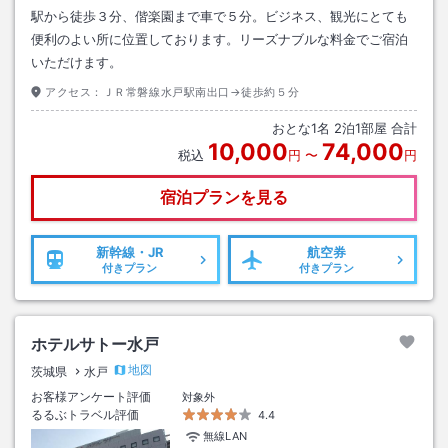
駅から徒歩３分、偕楽園まで車で５分。ビジネス、観光にとても
便利のよい所に位置しております。リーズナブルな料金でご宿泊
いただけます。
アクセス：
ＪＲ常磐線水戸駅南出口→徒歩約５分
おとな
1
名
2
泊
1
部屋 合計
10,000
74,000
税込
円
〜
円
宿泊プランを見る
新幹線・JR
航空券
付きプラン
付きプラン
ホテルサトー水戸
地図
茨城県
水戸
お客様アンケート評価
対象外
るるぶトラベル評価
4.4
無線LAN