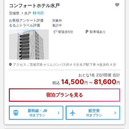
コンフォートホテル水戸
地図
茨城県
水戸
お客様アンケート評価
対象外
るるぶトラベル評価
集計中
駅徒歩5分
駐車場あり
アクセス：
茨城空港→リムジンバス約４０分水戸駅下車→徒歩約４分
おとな
1
名
2
泊
1
部屋 合計
14,500
81,600
税込
円
〜
円
宿泊プランを見る
新幹線・JR
航空券
付きプラン
付きプラン