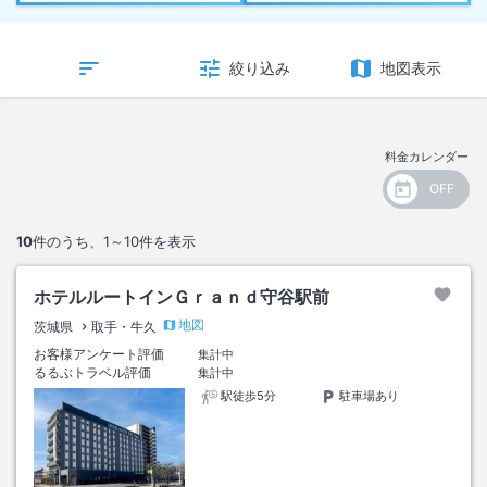
絞り込み
地図表示
料金カレンダー
10
件のうち、
1～10
件を表示
ホテルルートインＧｒａｎｄ守谷駅前
地図
茨城県
取手・牛久
お客様アンケート評価
集計中
るるぶトラベル評価
集計中
駅徒歩5分
駐車場あり