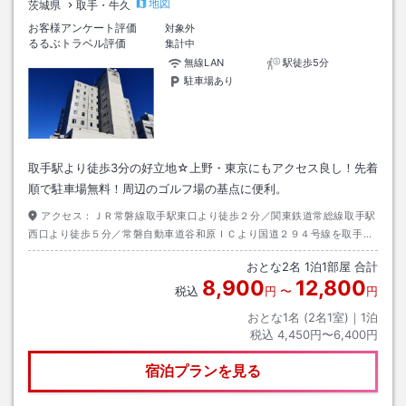
地図
茨城県
取手・牛久
お客様アンケート評価
対象外
るるぶトラベル評価
集計中
無線LAN
駅徒歩5分
駐車場あり
取手駅より徒歩3分の好立地☆上野・東京にもアクセス良し！先着
順で駐車場無料！周辺のゴルフ場の基点に便利。
アクセス：
ＪＲ常磐線取手駅東口より徒歩２分／関東鉄道常総線取手駅
西口より徒歩５分／常磐自動車道谷和原ＩＣより国道２９４号線を取手方
面に約２５分。
おとな
2
名
1
泊
1
部屋 合計
8,900
12,800
税込
円
〜
円
おとな1名 (
2
名1室)｜
1
泊
税込
4,450円〜6,400円
宿泊プランを見る