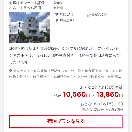
お客様アンケート評価
対象外
るるぶトラベル評価
集計中
無線LAN
駅徒歩5分
駐車場あり
JR龍ケ崎市駅より徒歩約3分。シンプルに宿泊だけに特化したビ
ジネスホテル。うれしい無料朝食付き。低料金で長期滞在にもぴ
ったりです
アクセス：
ＪＲ常磐線上野駅から５０分。龍ヶ崎市駅下車、東口より徒
歩約３分です。航空機利用：成田空港からタクシーで約５０分。自動車利
用：圏央道・牛久阿見ＩＣから約２０分。
おとな
2
名
1
泊
1
部屋 合計
10,560
13,860
税込
円
〜
円
おとな1名 (
2
名1室)｜
1
泊
税込
5,280円〜6,930円
宿泊プランを見る