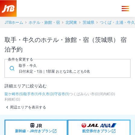
JTBホーム
ホテル・旅館・宿
北関東
茨城県
つくば・土浦・牛久
取手・牛久のホテル・旅館・宿（茨城県） 宿
泊予約
条件を変更する
取手・牛久
日付未定 - 1泊｜1部屋 おとな2名,こども0名
詳細エリアに絞り込む
龍ケ崎市
(
5
)
取手市
(
1
)
牛久市
(
3
)
守谷市
(
1
)
つくばみらい市
(
0
)
河内町
(
0
)
利根町
(
0
)
周辺エリアを表示する
新幹線・JR付きプラン
航空券付きプラン