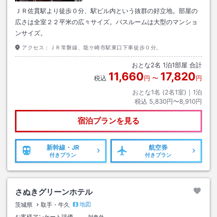
ＪＲ佐貫駅より徒歩０分、駅ビル内という抜群の好立地。部屋の
広さは全室２２平米の広々サイズ。バスルームは大型のマンショ
ンサイズ。
アクセス：
ＪＲ常磐線、龍ケ崎市駅東口下車徒歩０分。
おとな
2
名
1
泊
1
部屋 合計
11,660
17,820
税込
円
〜
円
おとな1名 (
2
名1室)｜
1
泊
税込
5,830円〜8,910円
宿泊プランを見る
新幹線・JR
航空券
付きプラン
付きプラン
さぬきグリーンホテル
地図
茨城県
取手・牛久
お客様アンケート評価