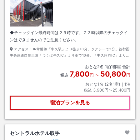
◆チェックイン最終時間は２３時です。２３時以降のチェックイ
ンはできませんのでご注意ください。
アクセス：
JR常磐線「牛久駅」より徒歩10分、タクシーで3分。首都圏
中央連絡自動車道「つくば牛久IC」より車で10分、「牛久阿見IC」より車
で15分。常磐自動車道「谷田部IC」より車で15分。
おとな
2
名
1
泊
1
部屋 合計
7,800
50,800
税込
円
〜
円
おとな1名 (
2
名1室)｜
1
泊
税込
3,900円〜25,400円
宿泊プランを見る
セントラルホテル取手