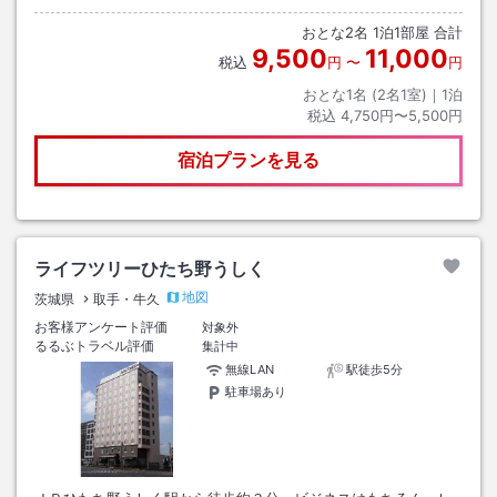
おとな
2
名
1
泊
1
部屋 合計
9,500
11,000
税込
円
〜
円
おとな1名 (
2
名1室)｜
1
泊
税込
4,750円〜5,500円
宿泊プランを見る
ライフツリーひたち野うしく
地図
茨城県
取手・牛久
お客様アンケート評価
対象外
るるぶトラベル評価
集計中
無線LAN
駅徒歩5分
駐車場あり