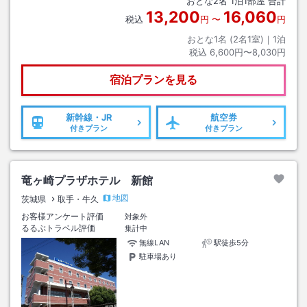
おとな
2
名
1
泊
1
部屋 合計
13,200
16,060
税込
円
〜
円
おとな1名 (
2
名1室)｜
1
泊
税込
6,600円〜8,030円
宿泊プランを見る
新幹線・JR
航空券
付きプラン
付きプラン
竜ヶ崎プラザホテル 新館
地図
茨城県
取手・牛久
お客様アンケート評価
対象外
るるぶトラベル評価
集計中
無線LAN
駅徒歩5分
駐車場あり