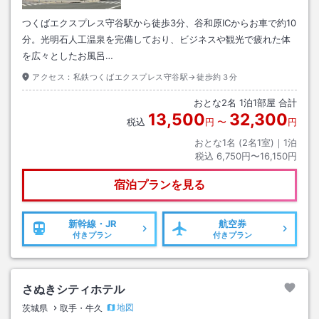
つくばエクスプレス守谷駅から徒歩3分、谷和原ICからお車で約10
分。光明石人工温泉を完備しており、ビジネスや観光で疲れた体
を広々としたお風呂…
アクセス：
私鉄つくばエクスプレス守谷駅→徒歩約３分
おとな
2
名
1
泊
1
部屋 合計
13,500
32,300
税込
円
〜
円
おとな1名 (
2
名1室)｜
1
泊
税込
6,750円〜16,150円
宿泊プランを見る
新幹線・JR
航空券
付きプラン
付きプラン
さぬきシティホテル
地図
茨城県
取手・牛久