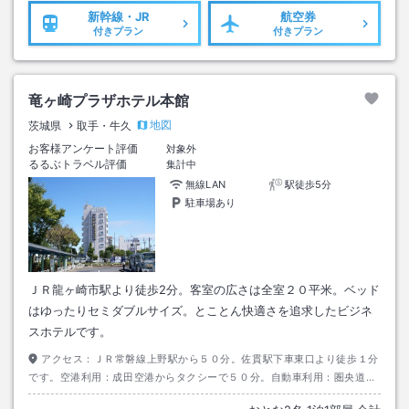
新幹線・JR
航空券
付きプラン
付きプラン
竜ヶ崎プラザホテル本館
地図
茨城県
取手・牛久
お客様アンケート評価
対象外
るるぶトラベル評価
集計中
無線LAN
駅徒歩5分
駐車場あり
ＪＲ龍ヶ崎市駅より徒歩2分。客室の広さは全室２０平米。ベッド
はゆったりセミダブルサイズ。とことん快適さを追求したビジネ
スホテルです。
アクセス：
ＪＲ常磐線上野駅から５０分。佐貫駅下車東口より徒歩１分
です。空港利用：成田空港からタクシーで５０分。自動車利用：圏央道牛
久・つくばＩＣから３０分。