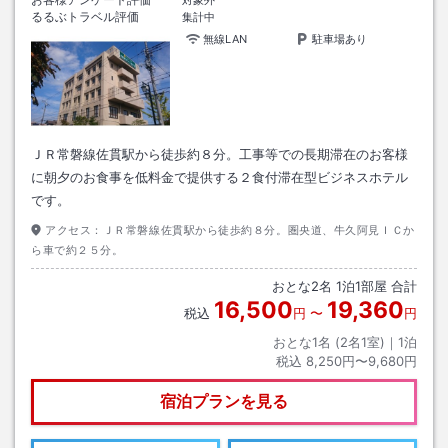
対象外
るるぶトラベル評価
集計中
無線LAN
駐車場あり
ＪＲ常磐線佐貫駅から徒歩約８分。工事等での長期滞在のお客様
に朝夕のお食事を低料金で提供する２食付滞在型ビジネスホテル
です。
アクセス：
ＪＲ常磐線佐貫駅から徒歩約８分。圏央道、牛久阿見ＩＣか
ら車で約２５分。
おとな
2
名
1
泊
1
部屋 合計
16,500
19,360
税込
円
〜
円
おとな1名 (
2
名1室)｜
1
泊
税込
8,250円〜9,680円
宿泊プランを見る