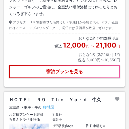
ＪＲひたち野うしく駅から徒歩約３分。ビジネスはもちろん、レ
ジャー、ゴルフのご宿泊に。全室洗い場付浴槽にてゆったりとお
くつろぎ下さいませ。
アクセス：
ＪＲ常磐線ひたち野うしく駅東口から徒歩3分。ホテル正面
にはミニストップやワンダーグー、周辺には居酒屋が数店ございます。
おとな
2
名
1
泊
1
部屋 合計
12,000
21,100
税込
円
〜
円
おとな1名 (
2
名1室)｜
1
泊
税込
6,000円〜10,550円
宿泊プランを見る
ＨＯＴＥＬ Ｒ９ Ｔｈｅ Ｙａｒｄ 牛久
地図
茨城県
取手・牛久
お客様アンケート評価
対象外
るるぶトラベル評価
集計中
駅徒歩5分
駐車場あり