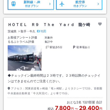
新幹線・JR
航空券
付きプラン
付きプラン
ＨＯＴＥＬ Ｒ９ Ｔｈｅ Ｙａｒｄ 龍ケ崎
地図
茨城県
取手・牛久
お客様アンケート評価
対象外
るるぶトラベル評価
集計中
駅徒歩5分
駐車場あり
◆チェックイン最終時間は２３時です。２３時以降のチェックイ
ンはできませんのでご注意ください。
アクセス：
関東鉄道竜ヶ崎線「竜ヶ崎駅」よりタクシーで12分。首都圏
中央連絡自動車道「牛久阿見IC」より車で15分。
おとな
2
名
1
泊
1
部屋 合計
7,800
29,400
税込
円
〜
円