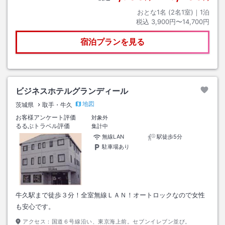
おとな1名 (
2
名1室)｜
1
泊
税込
3,900円〜14,700円
宿泊プランを見る
ビジネスホテルグランディール
地図
茨城県
取手・牛久
お客様アンケート評価
対象外
るるぶトラベル評価
集計中
無線LAN
駅徒歩5分
駐車場あり
牛久駅まで徒歩３分！全室無線ＬＡＮ！オートロックなので女性
も安心です。
アクセス：
国道６号線沿い、東京海上前。セブンイレブン並び。