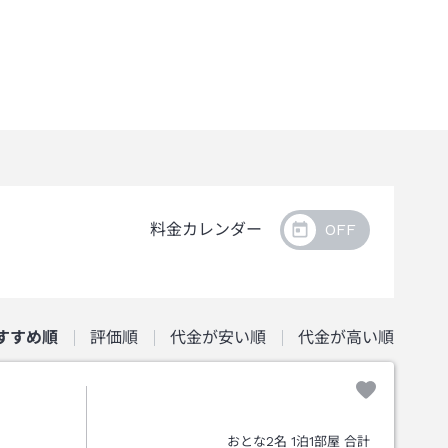
料金カレンダー
すすめ順
評価順
代金が安い順
代金が高い順
おとな
2
名
1
泊
1
部屋 合計