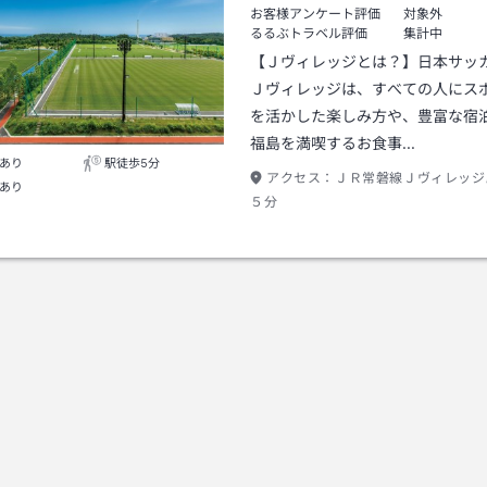
お客様アンケート評価
対象外
るるぶトラベル評価
集計中
【Ｊヴィレッジとは？】日本サッ
Ｊヴィレッジは、すべての人にス
を活かした楽しみ方や、豊富な宿
福島を満喫するお食事…
あり
駅徒歩5分
アクセス：
ＪＲ常磐線Ｊヴィレッジ
あり
５分