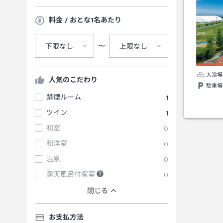
料金 / おとな1名あたり
〜
下限なし
上限なし
大浴場
人気のこだわり
駐車場
禁煙ルーム
1
ツイン
1
和室
0
和洋室
0
温泉
0
露天風呂付客室
0
閉じる
お支払方法