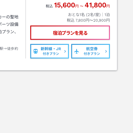
15,600
41,800
税込
円
〜
円
おとな1名 (
2
名1室)｜
1
泊
カーの聖地
税込
7,800円〜20,900円
ポーツ設備
泊プラン、
宿泊プランを見る
駅→徒歩約
新幹線・JR
航空券
付きプラン
付きプラン