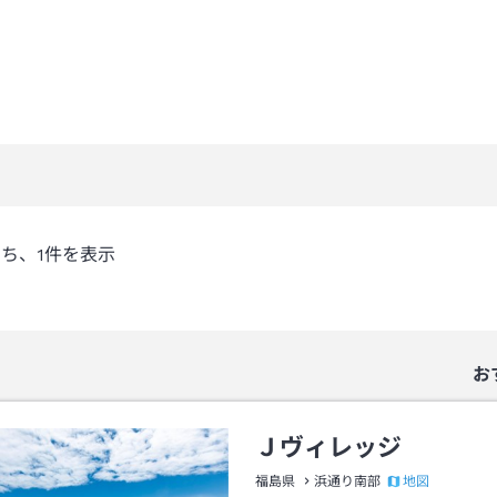
うち、
1
件を表示
お
Ｊヴィレッジ
地図
福島県
浜通り南部