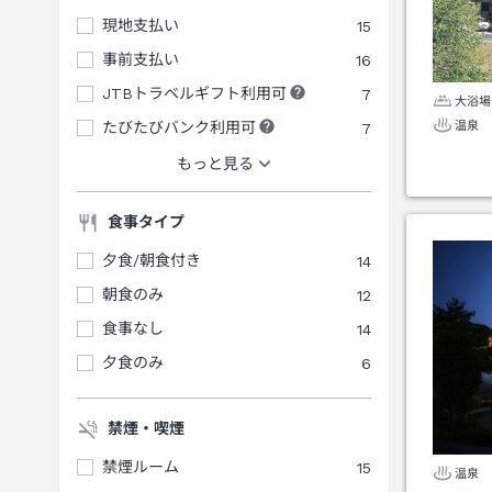
現地支払い
15
事前支払い
16
JTBトラベルギフト利用可
7
大浴場
温泉
たびたびバンク利用可
7
もっと見る
食事タイプ
夕食/朝食付き
14
朝食のみ
12
食事なし
14
夕食のみ
6
禁煙・喫煙
禁煙ルーム
15
温泉