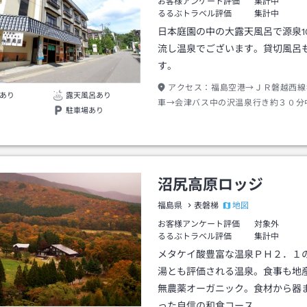
お客様アンケート評価
集計中
るるぶトラベル評価
集計中
日本庭園の中の大露天風呂で源泉1
流し温泉でございます。貸切風呂
す。
アクセス：
福島空港→ＪＲ磐越西線
あり
露天風呂あり
車→会津バス中の沢温泉行き約３０分
駐車場あり
下車→徒歩約１分
沼尻高原ロッジ
地図
福島県
表磐梯
お客様アンケート評価
対象外
るるぶトラベル評価
集計中
メタケイ酸豊富な温泉ＰＨ２．１
湯とも評価される温泉。食事も地
無農薬オーガニック。食材から器
った自信の和食コース