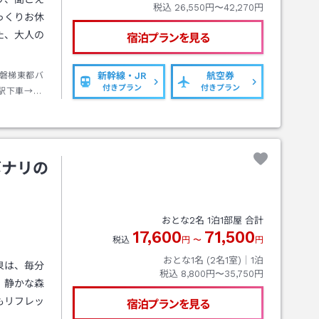
税込
26,550円〜42,270円
っくりお休
た、大人の
宿泊プランを見る
磐梯東都バ
新幹線・JR
航空券
付きプラン
付きプラン
駅下車→徒
ボナリの
おとな
2
名
1
泊
1
部屋 合計
17,600
71,500
税込
円
〜
円
おとな1名 (
2
名1室)｜
1
泊
泉は、毎分
税込
8,800円〜35,750円
。静かな森
もリフレッ
宿泊プランを見る