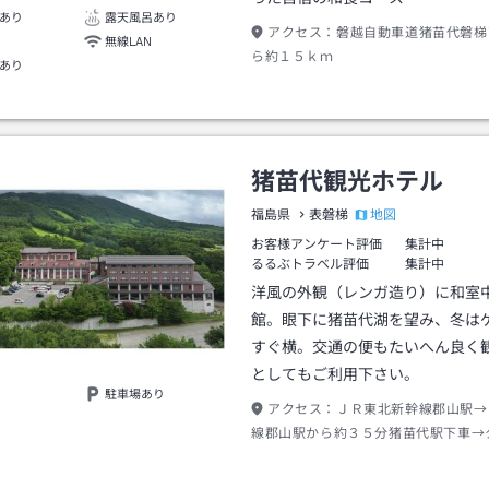
あり
露天風呂あり
アクセス：
磐越自動車道猪苗代磐梯
無線LAN
ら約１５ｋｍ
あり
猪苗代観光ホテル
地図
福島県
表磐梯
お客様アンケート評価
集計中
るるぶトラベル評価
集計中
洋風の外観（レンガ造り）に和室
館。眼下に猪苗代湖を望み、冬は
すぐ横。交通の便もたいへん良く
としてもご利用下さい。
駐車場あり
アクセス：
ＪＲ東北新幹線郡山駅→
線郡山駅から約３５分猪苗代駅下車→
１０分