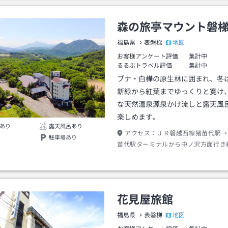
森の旅亭マウント磐
地図
福島県
表磐梯
お客様アンケート評価
集計中
るるぶトラベル評価
集計中
ブナ・白樺の原生林に囲まれ、冬
新緑から紅葉までゆっくりと寛け
な天然温泉源泉かけ流しと露天風
楽しめます。
あり
露天風呂あり
アクセス：
ＪＲ磐越西線猪苗代駅→
駐車場あり
苗代駅ターミナルから中ノ沢方面行き
尻下車→タクシー約１０分
花見屋旅館
地図
福島県
表磐梯