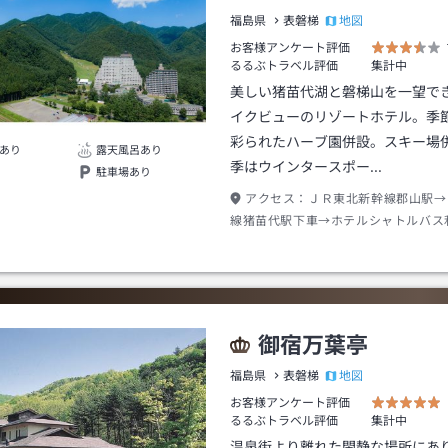
地図
福島県
表磐梯
お客様アンケート評価
るるぶトラベル評価
集計中
美しい猪苗代湖と磐梯山を一望で
イクビューのリゾートホテル。季
彩られたハーブ園併設。スキー場
あり
露天風呂あり
季はウインタースポー…
駐車場あり
アクセス：
ＪＲ東北新幹線郡山駅→
線猪苗代駅下車→ホテルシャトルバス
５分 (前日１７:００までの予約制)
御宿万葉亭
地図
福島県
表磐梯
お客様アンケート評価
るるぶトラベル評価
集計中
温泉街より離れた閑静な場所にあ