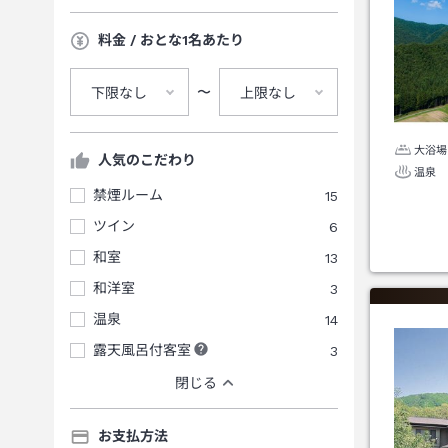
料金 / おとな1名あたり
〜
下限なし
上限なし
大浴場
人気のこだわり
温泉
禁煙ルーム
15
ツイン
6
和室
13
和洋室
3
温泉
14
露天風呂付客室
3
閉じる
お支払方法