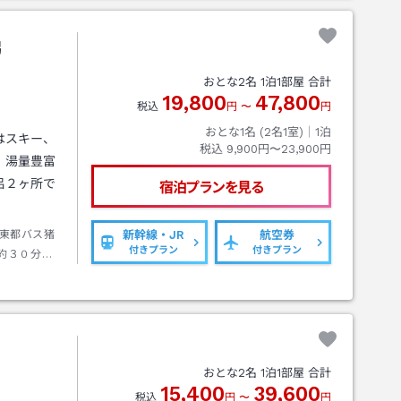
梯
おとな
2
名
1
泊
1
部屋 合計
19,800
47,800
税込
円
〜
円
おとな1名 (
2
名1室)｜
1
泊
はスキー、
税込
9,900円〜23,900円
、湯量豊富
呂２ヶ所で
宿泊プランを見る
東都バス猪
新幹線・JR
航空券
付きプラン
付きプラン
約３０分沼
おとな
2
名
1
泊
1
部屋 合計
15,400
39,600
税込
円
〜
円