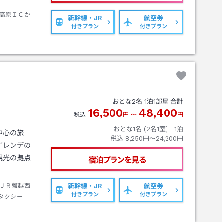
高原ＩＣか
新幹線・JR
航空券
付きプラン
付きプラン
おとな
2
名
1
泊
1
部屋 合計
16,500
48,400
税込
円
〜
円
おとな1名 (
2
名1室)｜
1
泊
中心の旅
税込
8,250円〜24,200円
ゲレンデの
観光の拠点
宿泊プランを見る
ＪＲ盤越西
新幹線・JR
航空券
付きプラン
付きプラン
タクシー約