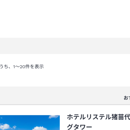
うち、
1～20
件を表示
お
ホテルリステル猪苗
グタワー