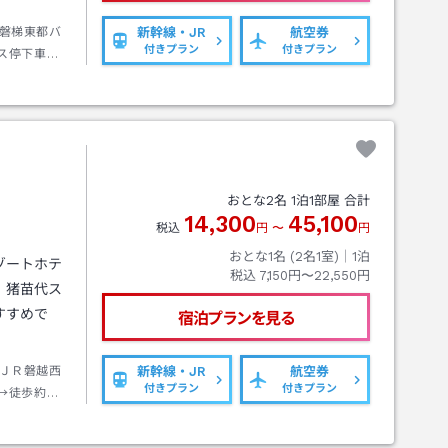
磐梯東都バ
新幹線・JR
航空券
付きプラン
付きプラン
ス停下車→
おとな
2
名
1
泊
1
部屋 合計
14,300
45,100
税込
円
〜
円
おとな1名 (
2
名1室)｜
1
泊
ゾートホテ
税込
7,150円〜22,550円
。猪苗代ス
すすめで
宿泊プランを見る
ＪＲ磐越西
新幹線・JR
航空券
付きプラン
付きプラン
→徒歩約４