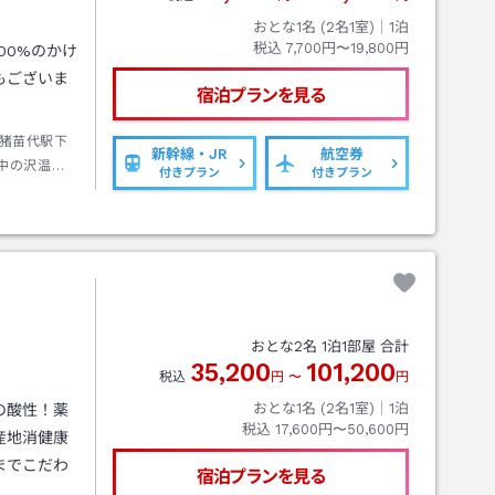
おとな1名 (
2
名1室)｜
1
泊
税込
7,700円〜19,800円
00%のかけ
もございま
宿泊プランを見る
猪苗代駅下
新幹線・JR
航空券
中の沢温泉
付きプラン
付きプラン
おとな
2
名
1
泊
1
部屋 合計
35,200
101,200
税込
円
〜
円
おとな1名 (
2
名1室)｜
1
泊
の酸性！薬
税込
17,600円〜50,600円
産地消健康
までこだわ
宿泊プランを見る