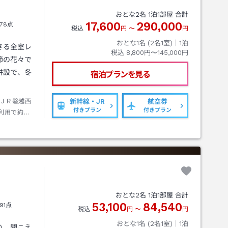
おとな
2
名
1
泊
1
部屋 合計
17,600
290,000
78点
税込
円
〜
円
おとな1名 (
2
名1室)｜
1
泊
きる全室レ
税込
8,800円〜145,000円
節の花々で
併設で、冬
宿泊プランを見る
ＪＲ磐越西
新幹線・JR
航空券
付きプラン
付きプラン
利用で約１
おとな
2
名
1
泊
1
部屋 合計
53,100
84,540
91点
税込
円
〜
円
おとな1名 (
2
名1室)｜
1
泊
り、聞こえ