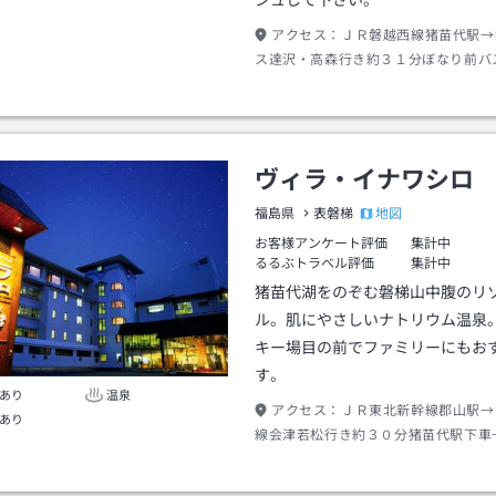
シュして下さい。
アクセス：
ＪＲ磐越西線猪苗代駅→
ス達沢・高森行き約３１分ぼなり前バ
徒歩約０分
ヴィラ・イナワシロ
地図
福島県
表磐梯
お客様アンケート評価
集計中
るるぶトラベル評価
集計中
猪苗代湖をのぞむ磐梯山中腹のリ
ル。肌にやさしいナトリウム温泉
キー場目の前でファミリーにもお
す。
あり
温泉
アクセス：
ＪＲ東北新幹線郡山駅→
あり
線会津若松行き約３０分猪苗代駅下車
０分またはタクシー約１０分