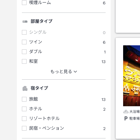
喫煙ルーム
6
部屋タイプ
シングル
0
ツイン
6
ダブル
1
和室
13
もっと見る
宿タイプ
旅館
13
ホテル
2
大浴場
リゾートホテル
駐車場
民宿・ペンション
2