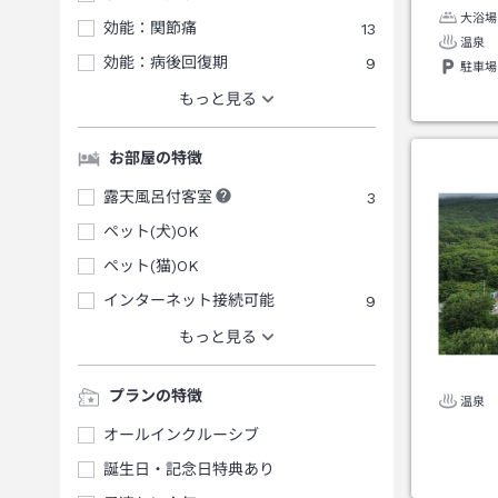
大浴場
効能：関節痛
13
温泉
効能：病後回復期
9
駐車場
もっと見る
お部屋の特徴
露天風呂付客室
3
ペット(犬)OK
ペット(猫)OK
インターネット接続可能
9
もっと見る
プランの特徴
温泉
オールインクルーシブ
誕生日・記念日特典あり