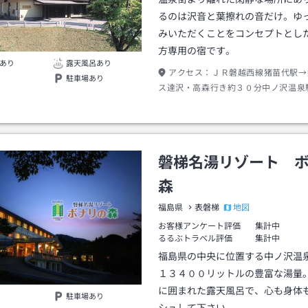
るのは沢音と葉擦れの音だけ。ゆ
みいただくことをコンセプトとし
方専用の宿です。
あり
露天風呂あり
アクセス：
ＪＲ磐越西線猪苗代駅→
駐車場あり
ス達沢・高森行き約３０分中ノ沢温泉
歩約５分
磐梯名湯リゾート 
森
地図
福島県
表磐梯
お客様アンケート評価
集計中
るるぶトラベル評価
集計中
福島県の中央に位置する中ノ沢温
１３４００リットルの豊富な湯量
に囲まれた露天風呂で、心も身体
駐車場あり