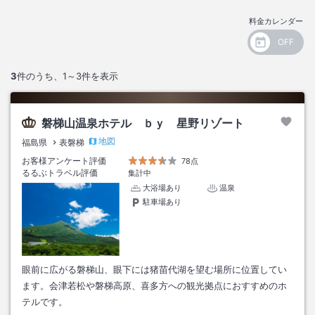
料金カレンダー
3
件のうち、
1～3
件を表示
磐梯山温泉ホテル ｂｙ 星野リゾート
地図
福島県
表磐梯
お客様アンケート評価
78点
るるぶトラベル評価
集計中
大浴場あり
温泉
駐車場あり
眼前に広がる磐梯山、眼下には猪苗代湖を望む場所に位置してい
ます。会津若松や磐梯高原、喜多方への観光拠点におすすめのホ
テルです。