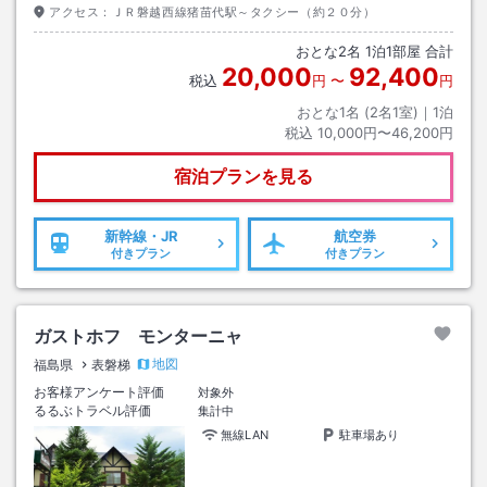
アクセス：
ＪＲ磐越西線猪苗代駅～タクシー（約２０分）
おとな
2
名
1
泊
1
部屋 合計
20,000
92,400
税込
円
〜
円
おとな1名 (
2
名1室)｜
1
泊
税込
10,000円〜46,200円
宿泊プランを見る
新幹線・JR
航空券
付きプラン
付きプラン
ガストホフ モンターニャ
地図
福島県
表磐梯
お客様アンケート評価
対象外
るるぶトラベル評価
集計中
無線LAN
駐車場あり