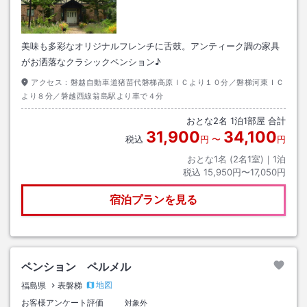
美味も多彩なオリジナルフレンチに舌鼓。アンティーク調の家具
がお洒落なクラシックペンション♪
アクセス：
磐越自動車道猪苗代磐梯高原ＩＣより１０分／磐梯河東ＩＣ
より８分／磐越西線翁島駅より車で４分
おとな
2
名
1
泊
1
部屋 合計
31,900
34,100
税込
円
〜
円
おとな1名 (
2
名1室)｜
1
泊
税込
15,950円〜17,050円
宿泊プランを見る
ペンション ペルメル
地図
福島県
表磐梯
お客様アンケート評価
対象外