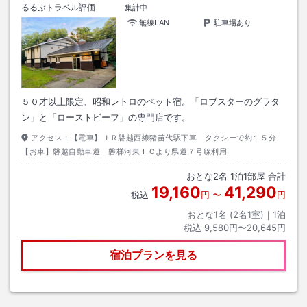
るるぶトラベル評価
集計中
無線LAN
駐車場あり
５０才以上限定、昭和レトロのペット宿。「ロブスターのグラタ
ン」と「ローストビーフ」の専門店です。
アクセス：
【電車】ＪＲ磐越西線猪苗代駅下車 タクシーで約１５分
【お車】磐越自動車道 磐梯河東ＩＣより県道７号線利用
おとな
2
名
1
泊
1
部屋 合計
19,160
41,290
税込
円
〜
円
おとな1名 (
2
名1室)｜
1
泊
税込
9,580円〜20,645円
宿泊プランを見る