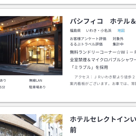
パシフィコ ホテル
地図
福島県
いわき・小名浜
お客様アンケート評価
対象外
るるぶトラベル評価
集計中
無料ランドリーコーナー☆Ｗｉ－
全室禁煙＆マイクロバブルシャワ
「ミラブル」を採用
アクセス：
ＪＲいわき駅より徒歩２
あり
無線LAN
案内看板がございます。お車では、常
5分
駐車場あり
道、いわき中央ＩＣから平方面へ約１
き駅を目指してお越ください。
ホテルセレクトイン
前