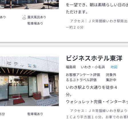
を一望でき、朝は素晴らしい日の
ただけます。
あり
露天風呂あり
アクセス：
ＪＲ常磐線いわき駅南出
駐車場あり
ー約２０分
ビジネスホテル東洋
地図
福島県
いわき・小名浜
お客様アンケート評価
対象外
るるぶトラベル評価
集計中
いわき駅より大通りを徒歩４
分
ウォシュレット完備・インターネ
アクセス：
ＪＲ常盤線いわき駅より
5分
駐車場あり
ＩＣより平方面１０分。お車でのお客
アマリンふくしま・スパリゾートハワ