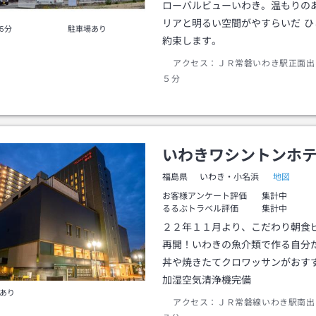
ローバルビューいわき。温もりの
リアと明るい空間がやすらいだ ひ
5分
駐車場あり
約束します。
アクセス：
ＪＲ常磐いわき駅正面出
５分
いわきワシントンホ
地図
福島県
いわき・小名浜
お客様アンケート評価
集計中
るるぶトラベル評価
集計中
２２年１１月より、こだわり朝食
再開！いわきの魚介類で作る自分
丼や焼きたてクロワッサンがおす
加湿空気清浄機完備
あり
アクセス：
ＪＲ常磐線いわき駅南出