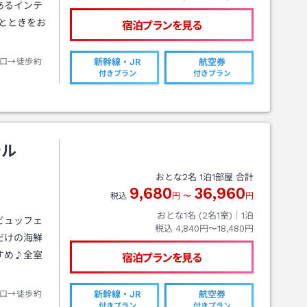
あるインテ
とときをお
宿泊プランを見る
口→徒歩約
新幹線・JR
航空券
付きプラン
付きプラン
テル
おとな
2
名
1
泊
1
部屋 合計
9,680
36,960
税込
円
〜
円
おとな1名 (
2
名1室)｜
1
泊
ビュッフェ
税込
4,840円〜18,480円
だけの海鮮
すめ♪全室
宿泊プランを見る
口→徒歩約
新幹線・JR
航空券
付きプラン
付きプラン