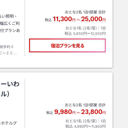
おとな
2
名
1
泊
1
部屋 合計
るい照明・
11,300
25,000
税込
円
〜
円
、幅広くご利
おとな1名 (
2
名1室)｜
1
泊
券付プランあ
税込
5,650円〜12,500円
宿泊プランを見る
徒歩約３
Ｃ～ＩＣ出
５ｋｍ先大
ューいわ
テル）
おとな
2
名
1
泊
1
部屋 合計
9,980
23,800
税込
円
〜
円
おとな1名 (
2
名1室)｜
1
泊
るホテルグ
税込
4,990円〜11,900円