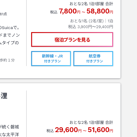
おとな
2
名
1
泊
1
部屋 合計
7,800
58,800
税込
円
〜
円
81点
おとな1名 (
2
名1室)｜
1
泊
税込
3,900円〜29,400円
uicaで。
ドまでノン
宿泊プランを見る
ムタイプの
新幹線・JR
航空券
歩約１分
付きプラン
付きプラン
ル浬
おとな
2
名
1
泊
1
部屋 合計
が続く磐城
29,600
51,600
税込
円
〜
円
大な太平洋