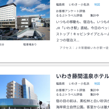
地図
福島県
いわき・小名浜
お客様アンケート評価
るるぶトラベル評価
集計中
いつもの移動も、宿泊も。いつものS
JR「いわき駅」直結。今日のベッ
ストップ！キャビンタイプとルー
２つの宿泊ス…
5分
駐車場あり
アクセス：
ＪＲ常磐線いわき駅→徒
いわき藤間温泉ホテ
地図
福島県
いわき・小名浜
お客様アンケート評価
集計中
るるぶトラベル評価
集計中
宿の目の前は、黒松林と白い砂浜
海岸県立自然公園。客室からは雄