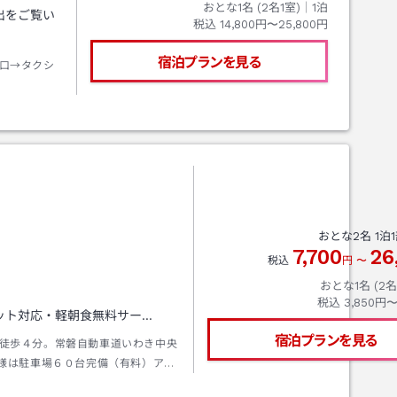
おとな1名 (
2
名1室)｜
1
泊
出をご覧い
税込
14,800円〜25,800円
宿泊プランを見る
口→タクシ
おとな
2
名
1
泊
1
7,700
26
税込
円
〜
おとな1名 (
2
名
。
税込
3,850円〜
ット対応・軽朝食無料サー…
宿泊プランを見る
徒歩４分。常磐自動車道いわき中央
様は駐車場６０台完備（有料）アク
イアンズ車で２５分