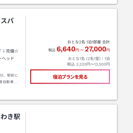
＆スパ
おとな
2
名
1
泊
1
部屋 合計
6,640
27,000
税込
円
〜
円
Ｆｉ完備☆
ーヘッド
おとな1名 (
2
名1室)｜
1
泊
税込
3,320円〜13,500円
分。駅前に
宿泊プランを見る
磐自動車
５分。いわ
いわき駅