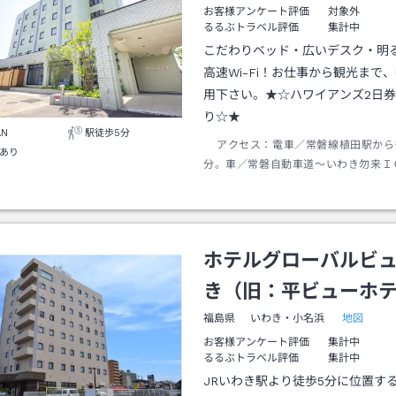
お客様アンケート評価
対象外
るるぶトラベル評価
集計中
こだわりベッド・広いデスク・明
高速Wi-Fi！お仕事から観光まで
用下さい。★☆ハワイアンズ2日
り☆★
AN
駅徒歩5分
アクセス：
電車／常磐線植田駅から
あり
分。車／常磐自動車道～いわき勿来Ｉ
て右折、２．５ｋｍ先信号左折、２．
東銀行左折。
ホテルグローバルビ
き（旧：平ビューホ
地図
福島県
いわき・小名浜
お客様アンケート評価
集計中
るるぶトラベル評価
集計中
JRいわき駅より徒歩5分に位置す