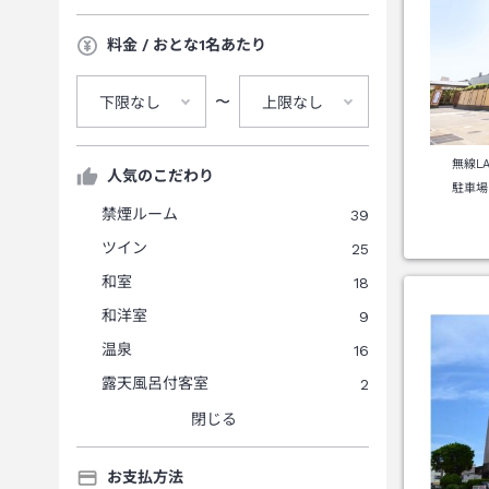
料金 / おとな1名あたり
〜
下限なし
上限なし
無線L
人気のこだわり
駐車場
禁煙ルーム
39
ツイン
25
和室
18
和洋室
9
温泉
16
露天風呂付客室
2
閉じる
お支払方法