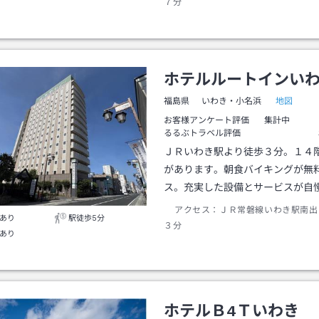
７分
ホテルルートインい
地図
福島県
いわき・小名浜
お客様アンケート評価
集計中
るるぶトラベル評価
ＪＲいわき駅より徒歩３分。１４
があります。朝食バイキングが無
ス。充実した設備とサービスが自
アクセス：
ＪＲ常磐線いわき駅南出
あり
駅徒歩5分
３分
あり
ホテルＢ4Ｔいわき