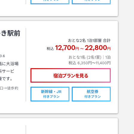
わき駅前
おとな
2
名
1
泊
1
部屋 合計
12,700
22,800
税込
円
〜
円
3.6
おとな1名 (
2
名1室)｜
1
泊
税込
6,350円〜11,400円
階に大浴場
料サービ
宿泊プランを見る
慢です。
口→徒歩約
新幹線・JR
航空券
付きプラン
付きプラン