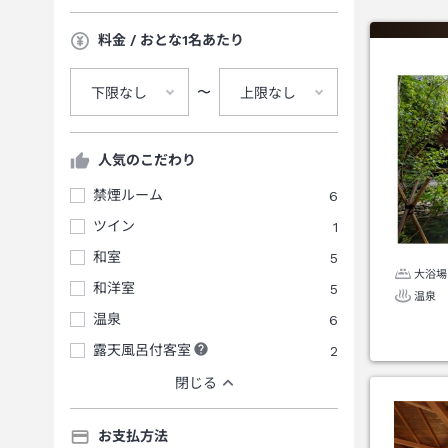
料金 / おとな1名あたり
〜
下限なし
上限なし
人気のこだわり
禁煙ルーム
6
ツイン
1
和室
5
大浴場
和洋室
5
温泉
温泉
6
露天風呂付客室
2
閉じる
お支払方法