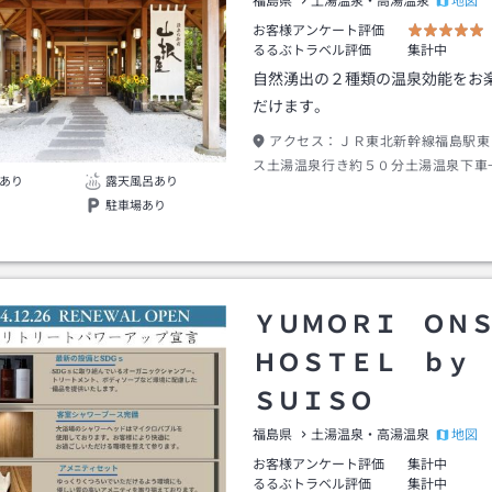
地図
福島県
土湯温泉・高湯温泉
お客様アンケート評価
るるぶトラベル評価
集計中
自然湧出の２種類の温泉効能をお
だけます。
アクセス：
ＪＲ東北新幹線福島駅東
ス土湯温泉行き約５０分土湯温泉下車
あり
露天風呂あり
分
駐車場あり
ＹＵＭＯＲＩ ＯＮ
ＨＯＳＴＥＬ ｂｙ
ＳＵＩＳＯ
地図
福島県
土湯温泉・高湯温泉
お客様アンケート評価
集計中
るるぶトラベル評価
集計中