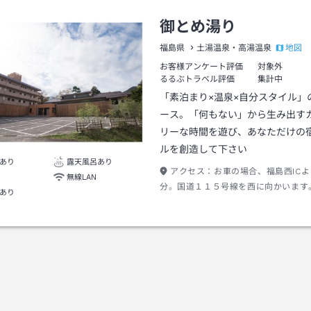
御とめ湯り
地図
福島県
土湯温泉・高湯温泉
お客様アンケート評価
対象外
るるぶトラベル評価
集計中
「素泊まり×温泉×自分スタイル」
ース。「何もない」から生み出す
リーな時間を遊び、あなただけの
ルを創造して下さい
あり
露天風呂あり
アクセス：
お車の場合、福島西IC
無線LAN
分。国道１１５号線を西に向かいます
あり
合福島交通バス土湯見附バス停より徒