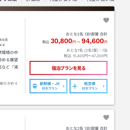
おとな
2
名
1
泊
1
部屋 合計
30,800
94,600
89点
税込
円
〜
円
4.8
おとな1名 (
2
名1室)｜
1
泊
然環境の中
税込
15,400円〜47,300円
眺める展望
呂など『湯
宿泊プランを見る
泉行き約４
新幹線・JR
航空券
付きプラン
付きプラン
おとな
2
名
1
泊
1
部屋 合計