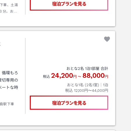
宿泊プランを見る
下車、土湯
３分。お車
～国道１１５
橋から川沿
屋
おとな
2
名
1
泊
1
部屋 合計
、循環もろ
24,200
88,000
税込
円
〜
円
貸切専用の
おとな1名 (
2
名1室)｜
1
泊
ベートな時
税込
12,100円〜44,000円
宿泊プランを見る
福島駅下車