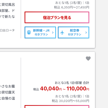
おとな1名 (
2
名1室)｜
1
泊
と貸切風呂
税込
6,350円〜27,450円
族部屋、ド
ジで新たな
宿泊プランを見る
口出口→タ
新幹線・JR
航空券
付きプラン
付きプラン
おとな
2
名
1
泊
1
部屋 合計
小さなお籠
40,040
110,000
税込
円
〜
円
の貸切露天
おとな1名 (
2
名1室)｜
1
泊
む自慢の温
税込
20,020円〜55,000円