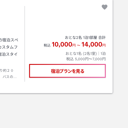
おとな
2
名
1
泊
1
部屋 合計
の宿泊スペ
10,000
14,000
税込
円
〜
円
カスタムフ
おとな1名 (
2
名1室)｜
1
泊
宿泊スタイ
税込
5,000円〜7,000円
より約２０
宿泊プランを見る
。バスの場
歩約３分。