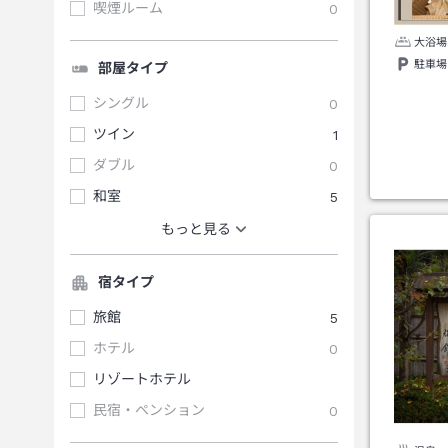
喫煙ルーム
0
大浴場
駐車場
部屋タイプ
シングル
0
ツイン
1
ダブル
0
和室
5
もっと見る
宿タイプ
旅館
5
ホテル
0
リゾートホテル
民宿・ペンション
0