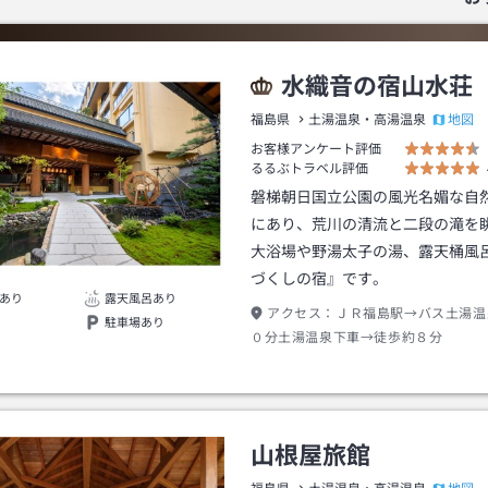
水織音の宿山水荘
地図
福島県
土湯温泉・高湯温泉
お客様アンケート評価
るるぶトラベル評価
磐梯朝日国立公園の風光名媚な自
にあり、荒川の清流と二段の滝を
大浴場や野湯太子の湯、露天桶風
づくしの宿』です。
あり
露天風呂あり
アクセス：
ＪＲ福島駅→バス土湯温
駐車場あり
０分土湯温泉下車→徒歩約８分
山根屋旅館