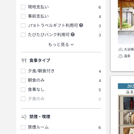
現地支払い
6
事前支払い
4
JTBトラベルギフト利用可
3
たびたびバンク利用可
3
もっと見る
大浴場
温泉
食事タイプ
夕食/朝食付き
4
朝食のみ
4
食事なし
5
夕食のみ
0
禁煙・喫煙
禁煙ルーム
6