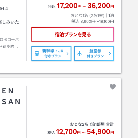
17,200
36,200
税込
円
〜
円
94点
おとな1名 (
2
名1室)｜
1
泊
税込
8,600円〜18,100円
楽しみいた
宿泊プランを見る
口出口→バ
→徒歩約３
新幹線・JR
航空券
付きプラン
付きプラン
ＳＥＮ
 ＳＡＮ
おとな
2
名
1
泊
1
部屋 合計
12,700
54,900
税込
円
〜
円