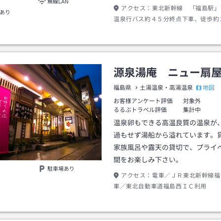
無線LAN
アクセス：
東北新幹線 「福島駅」
あり
温泉行バス約４５分終点下車、徒歩約
の場合は、東北自動車道福島西Ｉ.Ｃ
号線にて約１５分。土湯温泉町月乃湯
を下ってきていただきます。
源泉湯庵 ニュー扇
地図
福島県
土湯温泉・高湯温泉
お客様アンケート評価
対象外
るるぶトラベル評価
集計中
温泉卵もできる高温良質の温泉が
過もせず湯船から溢れています。
家族風呂や露天の貸切で、プライ
間をお楽しみ下さい。
駐車場あり
アクセス：
電車／ＪＲ東北新幹線
車／東北自動車道福島西ＩＣ利用