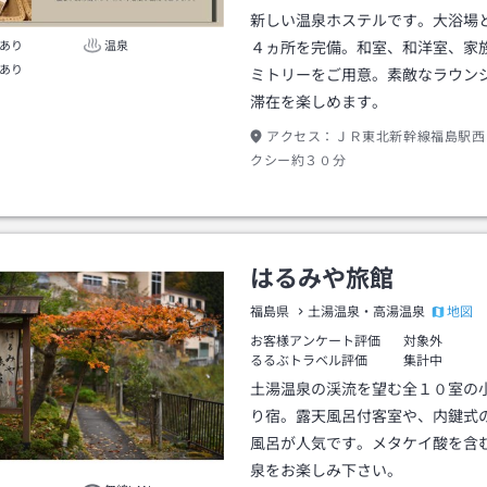
新しい温泉ホステルです。大浴場
あり
温泉
４ヵ所を完備。和室、和洋室、家
あり
ミトリーをご用意。素敵なラウン
滞在を楽しめます。
アクセス：
ＪＲ東北新幹線福島駅西
クシー約３０分
はるみや旅館
地図
福島県
土湯温泉・高湯温泉
お客様アンケート評価
対象外
るるぶトラベル評価
集計中
土湯温泉の渓流を望む全１０室の
り宿。露天風呂付客室や、内鍵式
風呂が人気です。メタケイ酸を含
泉をお楽しみ下さい。