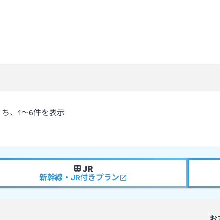
うち、
1～6
件を表示
新幹線・JR付きプラン
お