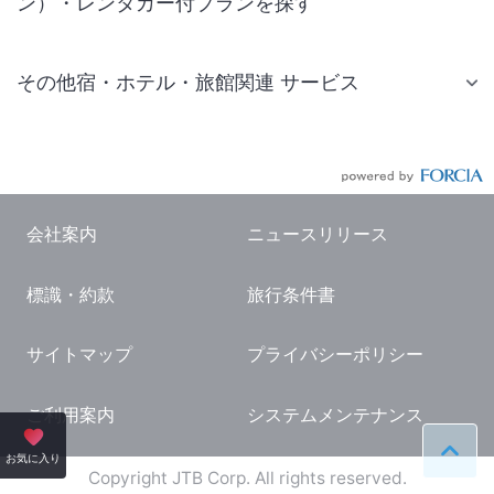
ン）・レンタカー付プランを探す
その他宿・ホテル・旅館関連 サービス
国内旅行・国内ツアー
JR・新幹線付きツアー
航空券付きツアー
会社案内
ニュースリリース
現地観光・レジャーチケット
標識・約款
旅行条件書
国内観光ガイド
旅行・観光情報
サイトマップ
プライバシーポリシー
ご利用案内
システムメンテナンス
ペー
お気に入り
Copyright JTB Corp. All rights reserved.