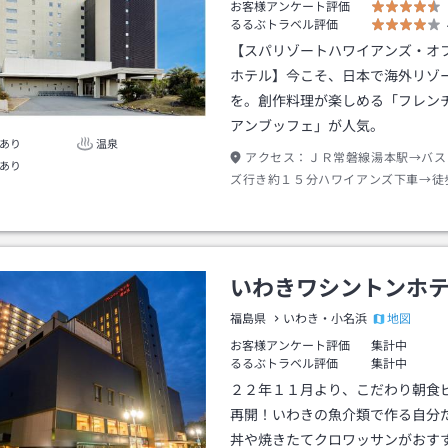
お客様アンケート評価
るるぶトラベル評価
【スパリゾートハワイアンズ・オ
ホテル】今こそ、日本で海外リゾ
を。創作料理が楽しめる「フレン
アンブッフェ」が人気。
あり
温泉
アクセス：
ＪＲ常磐線湯本駅→バス
あり
ズ行き約１５分ハワイアンズ下車→徒
いわきワシントンホ
地図
福島県
いわき・小名浜
お客様アンケート評価
集計中
るるぶトラベル評価
集計中
２２年１１月より、こだわり朝食
再開！いわきの魚介類で作る自分
丼や焼きたてクロワッサンがおす