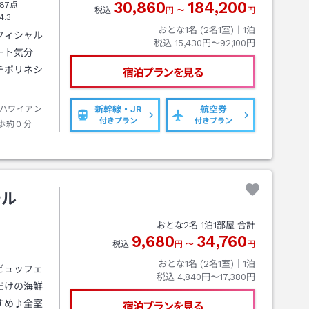
30,860
184,200
87点
税込
円
〜
円
4.3
おとな1名 (
2
名1室)｜
1
泊
フィシャル
税込
15,430円〜92,100円
ート気分
チポリネシ
宿泊プランを見る
ハワイアン
新幹線・JR
航空券
付きプラン
付きプラン
歩約０分
テル
おとな
2
名
1
泊
1
部屋 合計
9,680
34,760
税込
円
〜
円
おとな1名 (
2
名1室)｜
1
泊
ビュッフェ
税込
4,840円〜17,380円
だけの海鮮
すめ♪全室
宿泊プランを見る