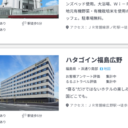
ンズベッド使用。大浴場、Ｗｉ－
地元有機野菜・有機栽培米を使用
ッフェ。駐車場無料。
あり
駅徒歩5分
アクセス：
ＪＲ常磐線原ノ町駅→徒
あり
ハタゴイン福島広野
地図
福島県
浜通り南部
お客様アンケート評価
集計中
るるぶトラベル評価
集計中
“寝る”だけではないホテルの楽し
国どこでも。
アクセス：
ＪＲ常磐線広野駅→徒歩
あり
駅徒歩5分
あり