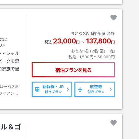
おとな
2
名
1
泊
1
部屋 合計
23,000
137,800
73点
税込
円
〜
円
3.4
おとな1名 (
2
名1室)｜
1
泊
フィシャル
税込
11,500円〜68,900円
パークを思
の家族で過
宿泊プランを見る
口→バス新
新幹線・JR
航空券
付きプラン
付きプラン
ワイアンズ
テル＆ゴ