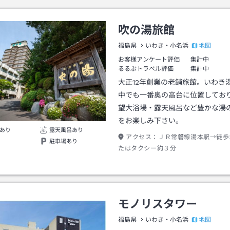
吹の湯旅館
地図
福島県
いわき・小名浜
お客様アンケート評価
集計中
るるぶトラベル評価
集計中
大正12年創業の老舗旅館。いわき
中でも一番奥の高台に位置してお
望大浴場・露天風呂など豊かな湯
をお楽しみ下さい。
あり
露天風呂あり
アクセス：
ＪＲ常磐線湯本駅→徒歩
駐車場あり
たはタクシー約３分
モノリスタワー
地図
福島県
いわき・小名浜