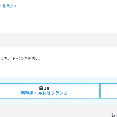
・相馬
(
9
)
うち、
1～20
件を表示
新幹線・JR付きプラン
お