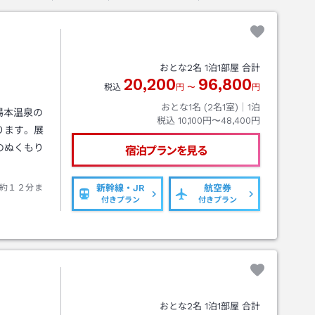
おとな
2
名
1
泊
1
部屋 合計
20,200
96,800
税込
円
〜
円
おとな1名 (
2
名1室)｜
1
泊
湯本温泉の
税込
10,100円〜48,400円
ります。展
のぬくもり
宿泊プランを見る
約１２分ま
新幹線・JR
航空券
付きプラン
付きプラン
おとな
2
名
1
泊
1
部屋 合計