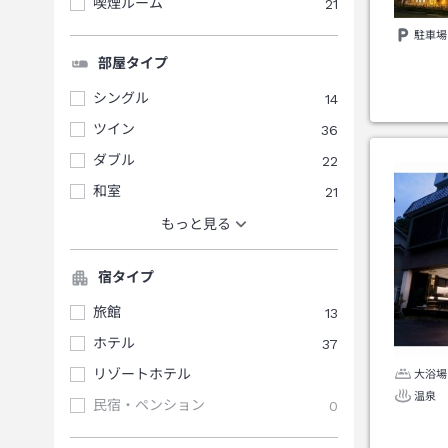
喫煙ルーム
21
駐車場
部屋タイプ
シングル
14
ツイン
36
ダブル
22
和室
21
もっと見る
宿タイプ
旅館
13
ホテル
37
リゾートホテル
大浴場
温泉
民宿・ペンション
0