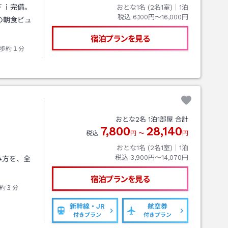
Ｆｉ完備。
おとな1名 (
2
名1室)｜
1
泊
税込
6,100円〜16,000円
の朝食ビュ
宿泊プランを見る
歩約１分
おとな
2
名
1
泊
1
部屋 合計
7,800
28,140
税込
円
〜
円
おとな1名 (
2
名1室)｜
1
泊
税込
3,900円〜14,070円
み方を、全
宿泊プランを見る
約３分
新幹線・JR
航空券
付きプラン
付きプラン