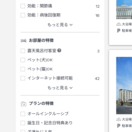
効能：関節痛
12
効能：病後回復期
16
大浴場
もっと見る
駐車場
お部屋の特徴
露天風呂付客室
3
ペット(犬)OK
ペット(猫)OK
インターネット接続可能
42
もっと見る
プランの特徴
オールインクルーシブ
大浴場
誕生日・記念日特典あり
駐車場