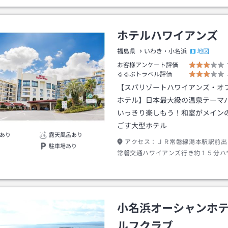
ホテルハワイアンズ
地図
福島県
いわき・小名浜
お客様アンケート評価
るるぶトラベル評価
【スパリゾートハワイアンズ・オ
ホテル】日本最大級の温泉テーマ
いっきり楽しもう！和室がメイン
ごす大型ホテル
あり
露天風呂あり
アクセス：
ＪＲ常磐線湯本駅駅前出
駐車場あり
常磐交通ハワイアンズ行き約１５分ハ
下車→徒歩約０分
小名浜オーシャンホ
ルフクラブ