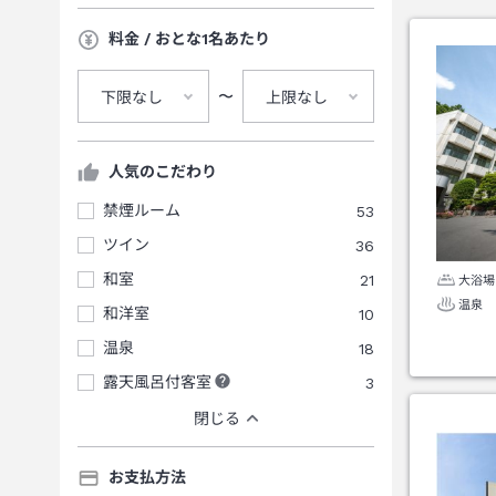
料金 / おとな1名あたり
〜
下限なし
上限なし
人気のこだわり
禁煙ルーム
53
ツイン
36
和室
21
大浴場
温泉
和洋室
10
温泉
18
露天風呂付客室
3
閉じる
お支払方法