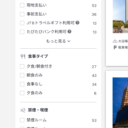
現地支払い
52
事前支払い
36
JTBトラベルギフト利用可
13
たびたびバンク利用可
13
もっと見る
大浴場
駐車場
食事タイプ
夕食/朝食付き
27
朝食のみ
43
食事なし
34
夕食のみ
8
禁煙・喫煙
禁煙ルーム
53