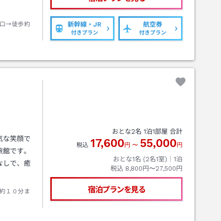
口→徒歩約
新幹線・JR
航空券
付きプラン
付きプラン
おとな
2
名
1
泊
1
部屋 合計
気な笑顔で
17,600
55,000
税込
円
〜
円
旅館です。
おとな1名 (
2
名1室)｜
1
泊
なしで、癒
税込
8,800円〜27,500円
宿泊プランを見る
約１０分ま