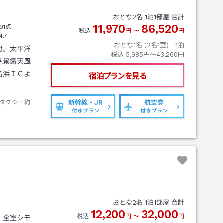
おとな
2
名
1
泊
1
部屋 合計
11,970
86,520
91点
税込
円
〜
円
4.7
おとな1名 (
2
名1室)｜
1
泊
付。太平洋
税込
5,985円〜43,260円
絶景露天風
名浜ＩＣよ
宿泊プランを見る
タクシー約
新幹線・JR
航空券
付きプラン
付きプラン
おとな
2
名
1
泊
1
部屋 合計
12,200
32,000
税込
円
〜
円
。全室シモ