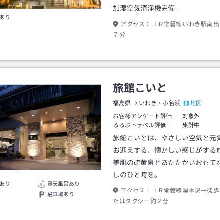
加湿空気清浄機完備
あり
アクセス：
ＪＲ常磐線いわき駅南出
７分
旅館こいと
地図
福島県
いわき・小名浜
お客様アンケート評価
対象外
るるぶトラベル評価
集計中
旅館こいとは、やさしい空気と元
お迎えする、懐かしい感じがする
美肌の硫黄泉とあたたかいおもて
しのひと時を。
あり
露天風呂あり
アクセス：
ＪＲ常磐線湯本駅→徒歩
駐車場あり
たはタクシー約２分