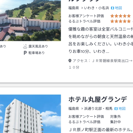
地図
福島県
いわき・小名浜
お客様アンケート評価
るるぶトラベル評価
優雅な趣の客室は全室バルコニー
を眺めながらの朝食と天然温泉の
呂をお楽しみください。いわき小
あり
露天風呂あり
りお車10分、いわき…
駐車場あり
アクセス：
ＪＲ常磐線泉駅南出口→
１０分
ホテル丸屋グランデ
地図
福島県
浜通り北部・相馬
お客様アンケート評価
対象外
るるぶトラベル評価
集計中
ＪＲ原ノ町駅正面の最新のホテル