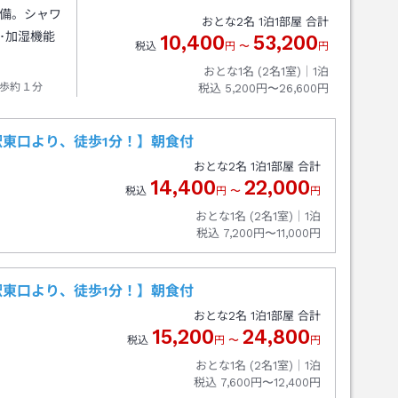
完備。シャワ
おとな
2
名
1
泊
1
部屋 合計
･加湿機能
10,400
53,200
税込
円
〜
円
おとな1名 (
2
名1室)｜
1
泊
歩約１分
税込
5,200円〜26,600円
東口より、徒歩1分！】朝食付
おとな
2
名
1
泊
1
部屋 合計
14,400
22,000
税込
円
〜
円
おとな1名 (
2
名1室)｜
1
泊
税込
7,200円〜11,000円
東口より、徒歩1分！】朝食付
おとな
2
名
1
泊
1
部屋 合計
15,200
24,800
税込
円
〜
円
おとな1名 (
2
名1室)｜
1
泊
税込
7,600円〜12,400円