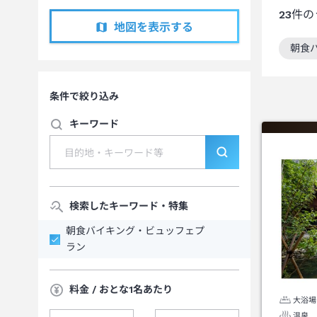
23
件の
地図を表示する
朝食
この
条件で絞り込み
キーワード
検索したキーワード・特集
朝食バイキング・ビュッフェプ
ラン
料金 / おとな1名あたり
大浴場
温泉