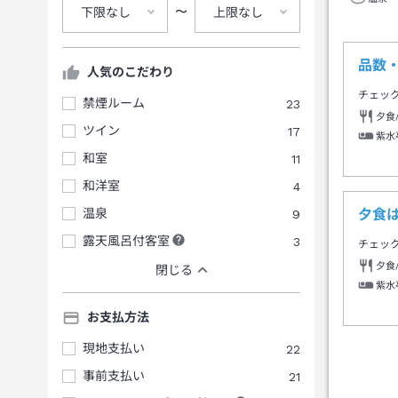
〜
下限なし
上限なし
品数
人気のこだわり
チェッ
禁煙ルーム
23
夕食
ツイン
17
紫水
和室
11
和洋室
4
温泉
9
夕食
露天風呂付客室
3
チェッ
夕食
閉じる
紫水
お支払方法
現地支払い
22
事前支払い
21