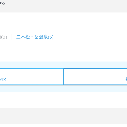
する
達
(
0
)
二本松・岳温泉
(
5
)
ン