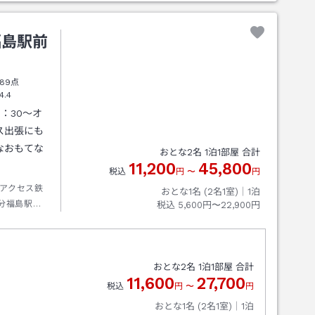
福島駅前
89点
4.4
：30～オ
ス出張にも
なおもてな
おとな
2
名
1
泊
1
部屋 合計
11,200
45,800
税込
円
〜
円
アクセス鉄
おとな1名 (
2
名1室)｜
1
泊
分福島駅下
税込
5,600円〜22,900円
おとな
2
名
1
泊
1
部屋 合計
11,600
27,700
税込
円
〜
円
おとな1名 (
2
名1室)｜
1
泊