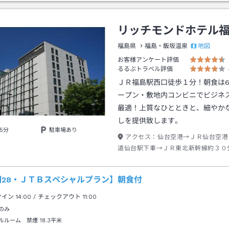
リッチモンドホテル
地図
福島県
福島・飯坂温泉
お客様アンケート評価
るるぶトラベル評価
ＪＲ福島駅西口徒歩１分！朝食は6
ープン・敷地内コンビニでビジネ
最適！上質なひとときと、細やか
しを提供致します。
5分
駐車場あり
アクセス：
仙台空港→ＪＲ仙台空港
道仙台駅下車→ＪＲ東北新幹線約３０
車西口出口→徒歩約０分
期28・ＪＴＢスペシャルプラン】朝食付
クイン
14:00
/ チェックアウト
11:00
のみ
ルルーム 禁煙
18.3平米