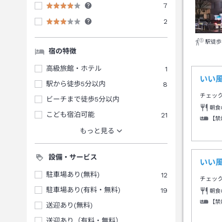
7
2
駅徒歩
宿の特徴
高級旅館・ホテル
1
いい
駅から徒歩5分以内
8
チェッ
ビーチまで徒歩5分以内
朝食
こども宿泊可能
21
【禁
もっと見る
設備・サービス
いい
駐車場あり(無料)
12
チェッ
駐車場あり(有料・無料)
19
朝食
【禁
送迎あり(無料)
送迎あり（有料・無料）