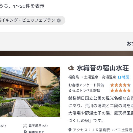
うち、
1～20
件を表示
バイキング・ビュッフェプラン
絞り込み条件を解除
お
水織音の宿山水荘
地図
福島県
土湯温泉・高湯温泉
お客様アンケート評価
るるぶトラベル評価
磐梯朝日国立公園の風光名媚な自
にあり、荒川の清流と二段の滝を
大浴場や野湯太子の湯、露天桶風
づくしの宿』です。
あり
露天風呂あり
アクセス：
ＪＲ福島駅→バス土湯温
駐車場あり