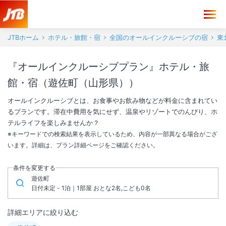
JTBホーム
ホテル・旅館・宿
全国のオールインクルーシブの宿
東
『オールインクルーシブプラン』ホテル・旅
館・宿（遊佐町（山形県））
オールインクルーシブとは、お食事やお飲み物などが料金に含まれてい
るプランです。滞在中費用を気にせず、温泉やリゾートでのんびり、ホ
テルライフを楽しみませんか？
※キーワードでの検索結果を表示しているため、内容が一部異なる場合がござ
います。詳細は、プラン詳細ページをご確認ください。
条件を変更する
遊佐町
日付未定 - 1泊｜1部屋 おとな2名,こども0名
詳細エリアに絞り込む