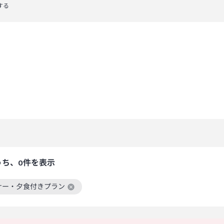
する
うち、0件を表示
ナー・夕食付きプラン
絞り込み条件を解除