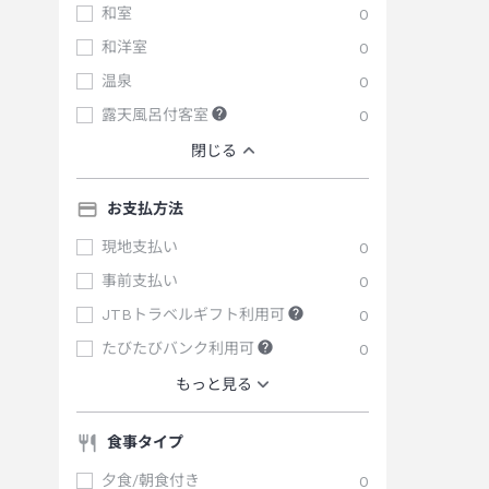
和室
0
和洋室
0
温泉
0
露天風呂付客室
0
閉じる
お支払方法
現地支払い
0
事前支払い
0
JTBトラベルギフト利用可
0
たびたびバンク利用可
0
もっと見る
食事タイプ
夕食/朝食付き
0