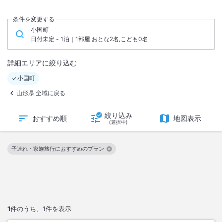
条件を変更する
小国町
日付未定 - 1泊｜1部屋 おとな2名,こども0名
詳細エリアに絞り込む
小国町
山形県 全域に戻る
絞り込み
おすすめ順
地図表示
(選択中)
子連れ・家族旅行におすすめのプラン
この絞り込み条件を解除
1
件のうち、
1
件を表示