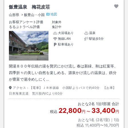
飯豊温泉 梅花皮荘
地図
山形県
飯豊山・小国
お客様アンケート評価
対象外
るるぶトラベル評価
集計中
大浴場あり
温泉
無線LAN
駅徒歩5分
駐車場あり
開湯８００年伝統の湯を贅沢にかけ流し 春は新緑、秋は紅葉等、
四季折々の美しい自然を楽しめる。源泉かけ流しの温泉は、鉄分
が豊富で湯冷めしにく…
アクセス：
【電車】ＪＲ米坂線 小国駅よりバスで約40分 【お車】
日本海東北道 荒川胎内ICより60分
おとな
2
名
1
泊
1
部屋 合計
22,800
33,400
税込
円
〜
円
おとな1名 (
2
名1室)｜
1
泊
税込
11,400円〜16,700円