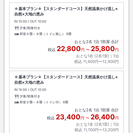
☆基本プラン☆【スタンダードコース】天然温泉かけ流し×
自然×大地の恵み
IN
チェックイン
15:00
/ OUT
チェックアウト
10:00
夕食/朝食付き
和室６畳～８畳（トイレ無し）
6畳
おとな
2
名
1
泊
1
部屋 合計
22,800
25,800
税込
円
〜
円
おとな1名 (
2
名1室)｜
1
泊
税込
11,400円〜12,900円
☆基本プラン☆【スタンダードコース】天然温泉かけ流し×
自然×大地の恵み
IN
チェックイン
15:00
/ OUT
チェックアウト
10:00
夕食/朝食付き
和室６畳～８畳（トイレ付）
6畳
おとな
2
名
1
泊
1
部屋 合計
23,400
26,400
税込
円
〜
円
おとな1名 (
2
名1室)｜
1
泊
税込
11,700円〜13,200円