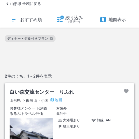
山形県 全域に戻る
絞り込み
おすすめ順
地図表示
(選択中)
ディナー・夕食付きプラン
この絞り込み条件を解除
2
件のうち、
1～2
件を表示
白い森交流センター りふれ
地図
山形県
飯豊山・小国
お客様アンケート評価
対象外
るるぶトラベル評価
集計中
大浴場あり
無線LAN
駐車場あり