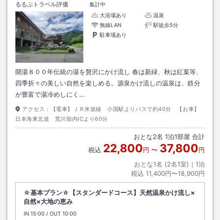
るるぶトラベル評価
集計中
大浴場あり
温泉
無線LAN
駅徒歩5分
駐車場あり
開湯８００年伝統の湯を贅沢にかけ流し 春は新緑、秋は紅葉等、
四季折々の美しい自然を楽しめる。源泉かけ流しの温泉は、鉄分
が豊富で湯冷めしにく…
アクセス：
【電車】ＪＲ米坂線 小国駅よりバスで約40分 【お車】
日本海東北道 荒川胎内ICより60分
おとな
2
名
1
泊
1
部屋 合計
22,800
37,800
税込
円
〜
円
おとな1名 (
2
名1室)｜
1
泊
税込
11,400円〜18,900円
☆基本プラン☆【スタンダードコース】天然温泉かけ流し×
自然×大地の恵み
IN
チェックイン
15:00
/ OUT
チェックアウト
10:00