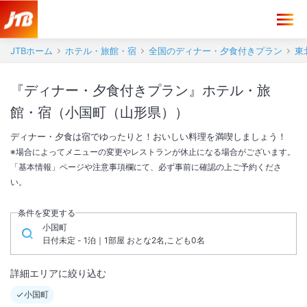
JTBホーム
ホテル・旅館・宿
全国のディナー・夕食付きプラン
東
『ディナー・夕食付きプラン』ホテル・旅
館・宿（小国町（山形県））
ディナー・夕食は宿でゆったりと！おいしい料理を満喫しましょう！
※場合によってメニューの変更やレストランが休止になる場合がございます。
「基本情報」ページや注意事項欄にて、必ず事前に確認の上ご予約くださ
い。
条件を変更する
小国町
日付未定 - 1泊｜1部屋 おとな2名,こども0名
詳細エリアに絞り込む
小国町