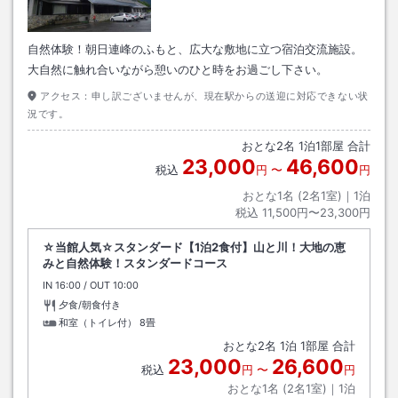
自然体験！朝日連峰のふもと、広大な敷地に立つ宿泊交流施設。
大自然に触れ合いながら憩いのひと時をお過ごし下さい。
アクセス：
申し訳ございませんが、現在駅からの送迎に対応できない状
況です。
おとな
2
名
1
泊
1
部屋 合計
23,000
46,600
税込
円
〜
円
おとな1名 (
2
名1室)｜
1
泊
税込
11,500円〜23,300円
☆当館人気☆スタンダード【1泊2食付】山と川！大地の恵
みと自然体験！スタンダードコース
IN
チェックイン
16:00
/ OUT
チェックアウト
10:00
夕食/朝食付き
和室（トイレ付）
8畳
おとな
2
名
1
泊
1
部屋 合計
23,000
26,600
税込
円
〜
円
おとな1名 (
2
名1室)｜
1
泊