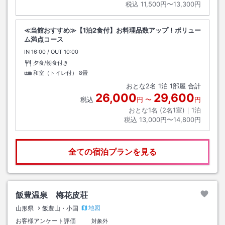
税込
11,500円〜13,300円
≪当館おすすめ≫【1泊2食付】お料理品数アップ！ボリュー
ム満点コース
IN
チェックイン
16:00
/ OUT
チェックアウト
10:00
夕食/朝食付き
和室（トイレ付）
8畳
おとな
2
名
1
泊
1
部屋 合計
26,000
29,600
税込
円
〜
円
おとな1名 (
2
名1室)｜
1
泊
税込
13,000円〜14,800円
全ての宿泊プランを見る
飯豊温泉 梅花皮荘
地図
山形県
飯豊山・小国
お客様アンケート評価
対象外