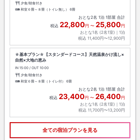
夕食/朝食付き
和室６畳～８畳（トイレ無し）
6畳
おとな
2
名
1
泊
1
部屋 合計
22,800
25,800
税込
円
〜
円
おとな1名 (
2
名1室)｜
1
泊
税込
11,400円〜12,900円
☆基本プラン☆【スタンダードコース】天然温泉かけ流し×
自然×大地の恵み
IN
チェックイン
15:00
/ OUT
チェックアウト
10:00
夕食/朝食付き
和室６畳～８畳（トイレ付）
6畳
おとな
2
名
1
泊
1
部屋 合計
23,400
26,400
税込
円
〜
円
おとな1名 (
2
名1室)｜
1
泊
税込
11,700円〜13,200円
全ての宿泊プランを見る