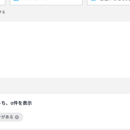
する
うち、0件を表示
ナがある
絞り込み条件を解除