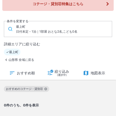
コテージ・貸別荘特集はこちら
条件を変更する
最上町
日付未定 - 1泊｜1部屋 おとな2名,こども0名
詳細エリアに絞り込む
最上町
山形県 全域に戻る
絞り込み
おすすめ順
地図表示
(選択中)
おすすめのコテージ・貸別荘
この絞り込み条件を解除
0
件のうち、0件を表示