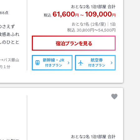
おとな
2
名
1
泊
1
部屋 合計
61,600
109,000
88点
税込
円
〜
円
おとな1名 (
2
名1室)｜
1
泊
のさえず
税込
30,800円〜54,500円
放感あふれ
しのひとと
宿泊プランを見る
→バス銀山
新幹線・JR
航空券
付きプラン
付きプラン
約１分
おとな
2
名
1
泊
1
部屋 合計