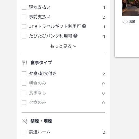
現地支払い
1
事前支払い
2
温泉
JTBトラベルギフト利用可
1
たびたびバンク利用可
1
もっと見る
食事タイプ
夕食/朝食付き
2
朝食のみ
0
食事なし
0
夕食のみ
0
禁煙・喫煙
禁煙ルーム
2