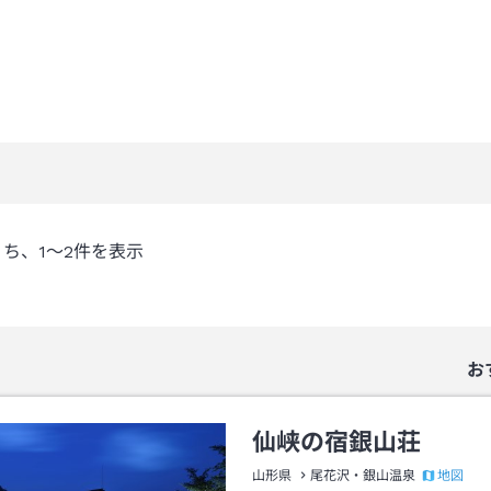
うち、
1～2
件を表示
お
仙峡の宿銀山荘
地図
山形県
尾花沢・銀山温泉