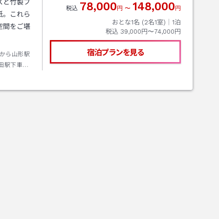
スと竹製フ
78,000
148,000
税込
円
〜
円
紙。これら
おとな1名 (
2
名1室)｜
1
泊
空間をご堪
税込
39,000円〜74,000円
宿泊プランを見る
から山形駅
田駅下車東