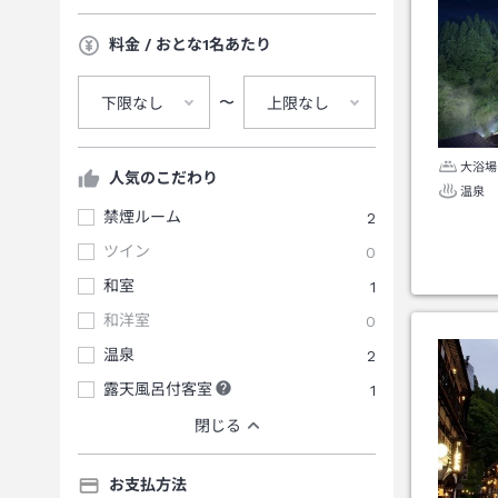
料金 / おとな1名あたり
〜
下限なし
上限なし
大浴場
人気のこだわり
温泉
禁煙ルーム
2
ツイン
0
和室
1
和洋室
0
温泉
2
露天風呂付客室
1
閉じる
お支払方法