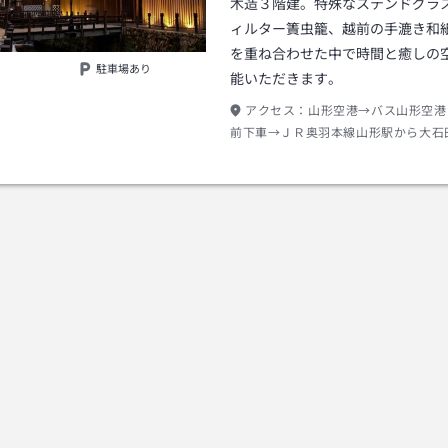
木造３階建。特殊なステンドグラ
ィルター簀虫籠、越前の手漉き和
を重ね合わせた中で時間と癒しの
駐車場あり
能いただきます。
アクセス：
山形空港→バス山形空港
前下車→ＪＲ奥羽本線山形駅から大石
出口→タクシー約３０分