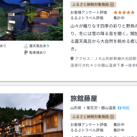
ふるさと納税対象施設
お客様アンケート評価
るるぶトラベル評価
集計中
山々が織りなす四季の彩りと野鳥
り、冬には雪の降る音を聞く。開
る露天風呂から大自然を眺める癒
あり
露天風呂あり
き。
駐車場あり
アクセス：
ＪＲ山形新幹線大石田駅
温泉行き約４０分銀山温泉下車→徒歩
旅館藤屋
地図
山形県
尾花沢・銀山温泉
ふるさと納税対象施設
お客様アンケート評価
集計中
るるぶトラベル評価
集計中