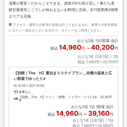
湯量が豊富！だからこそできる、源泉100％掛け流し！棒だら煮・
鯉甘露煮等ここでしか味わえないお料理に舌鼓。全11室禁煙♪喫煙
エリアも完備
アクセス：
最寄りの駅等の送迎は行っておりません。最寄りの長井駅前
にタクシー会社がございますので、タクシーをご利用ください。
おとな
2
名
1
泊
1
部屋 合計
14,960
40,200
税込
円
〜
円
おとな1名 (
2
名1室)｜
1
泊
税込
7,480円〜20,100円
【別館｜The H】素泊まりステイプラン＿自慢の温泉と広
い部屋でゆったり♪
IN
チェックイン
15:00
/ OUT
チェックアウト
10:00
食事なし
【別館＿The H】ツイン （禁煙・シャワー・トイレ付）
32.95平
米
おとな
2
名
1
泊
1
部屋 合計
14,960
39,160
税込
円
〜
円
おとな1名 (
2
名1室)｜
1
泊
税込
7,480円〜19,580円