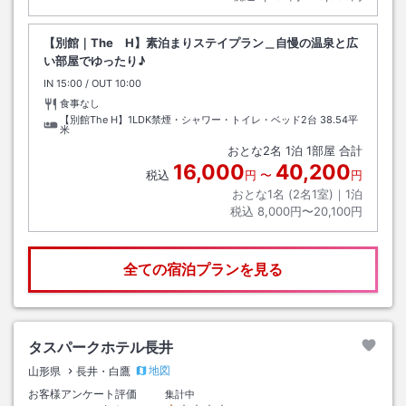
【別館｜The H】素泊まりステイプラン＿自慢の温泉と広
い部屋でゆったり♪
IN
チェックイン
15:00
/ OUT
チェックアウト
10:00
食事なし
【別館The H】1LDK禁煙・シャワー・トイレ・ベッド2台
38.54平
米
おとな
2
名
1
泊
1
部屋 合計
16,000
40,200
税込
円
〜
円
おとな1名 (
2
名1室)｜
1
泊
税込
8,000円〜20,100円
全ての宿泊プランを見る
タスパークホテル長井
地図
山形県
長井・白鷹
お客様アンケート評価
集計中