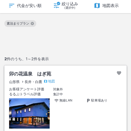
絞り込み
代金が安い順
地図表示
(選択中)
素泊まりプラン
この絞り込み条件を解除
2
件のうち、
1～2
件を表示
卯の花温泉 はぎ苑
地図
山形県
長井・白鷹
お客様アンケート評価
対象外
るるぶトラベル評価
集計中
無線LAN
駐車場あり