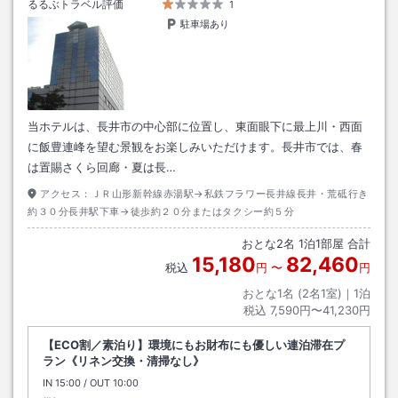
るるぶトラベル評価
1
駐車場あり
当ホテルは、長井市の中心部に位置し、東面眼下に最上川・西面
に飯豊連峰を望む景観をお楽しみいただけます。長井市では、春
は置賜さくら回廊・夏は長…
アクセス：
ＪＲ山形新幹線赤湯駅→私鉄フラワー長井線長井・荒砥行き
約３０分長井駅下車→徒歩約２０分またはタクシー約５分
おとな
2
名
1
泊
1
部屋 合計
15,180
82,460
税込
円
〜
円
おとな1名 (
2
名1室)｜
1
泊
税込
7,590円〜41,230円
【ECO割／素泊り】環境にもお財布にも優しい連泊滞在プ
ラン《リネン交換・清掃なし》
IN
チェックイン
15:00
/ OUT
チェックアウト
10:00