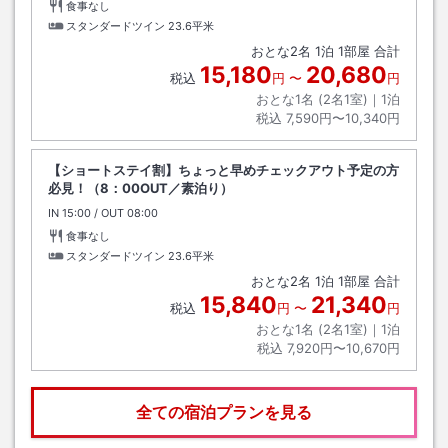
食事なし
スタンダードツイン
23.6平米
おとな
2
名
1
泊
1
部屋 合計
15,180
20,680
税込
円
〜
円
おとな1名 (
2
名1室)｜
1
泊
税込
7,590円〜10,340円
【ショートステイ割】ちょっと早めチェックアウト予定の方
必見！（8：00OUT／素泊り）
IN
チェックイン
15:00
/ OUT
チェックアウト
08:00
食事なし
スタンダードツイン
23.6平米
おとな
2
名
1
泊
1
部屋 合計
15,840
21,340
税込
円
〜
円
おとな1名 (
2
名1室)｜
1
泊
税込
7,920円〜10,670円
全ての宿泊プランを見る