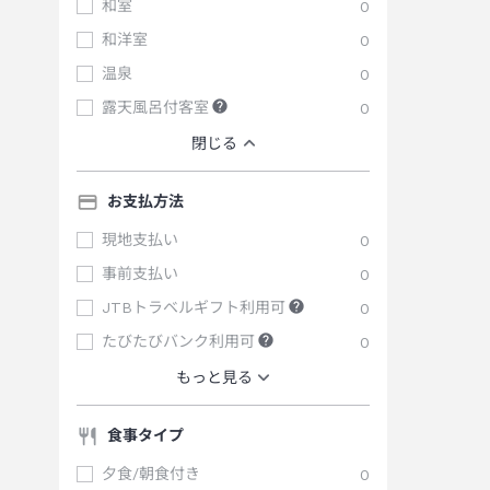
和室
0
和洋室
0
温泉
0
露天風呂付客室
0
閉じる
お支払方法
現地支払い
0
事前支払い
0
JTBトラベルギフト利用可
0
たびたびバンク利用可
0
もっと見る
食事タイプ
夕食/朝食付き
0