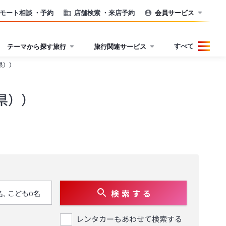
モート相談
・予約
店舗検索
・来店予約
会員サービス
すべて
テーマから探す旅行
旅行関連サービス
県））
県））
検 索 す る
レンタカーもあわせて検索する