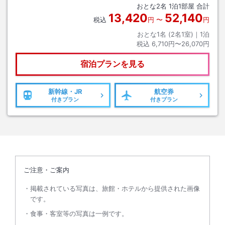
おとな
2
名
1
泊
1
部屋 合計
13,420
52,140
税込
円
〜
円
おとな1名 (
2
名1室)｜
1
泊
税込
6,710円〜26,070円
宿泊プランを見る
新幹線・JR
航空券
付きプラン
付きプラン
ご注意・ご案内
掲載されている写真は、旅館・ホテルから提供された画像
です。
食事・客室等の写真は一例です。