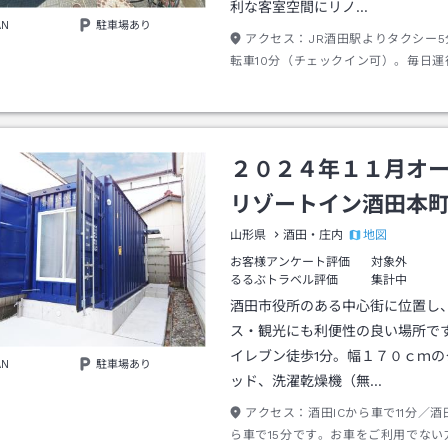
利な客室空間にリノ…
AN
駐車場あり
アクセス：
JR酒田駅よりタクシー
転車10分（チェックイン可）。毎日運
学線「日和山公園下」下車で徒歩1分未
分料金200円）。駅発9：40／10：40
17：50、駅行9：33／11：38／12：53
15：28 ／19：48。月水金は「南新
２０２４年１１月オ
（徒歩4分、所要12分）も有。
リゾートイン酒田本
地図
山形県
酒田・庄内
お客様アンケート評価
対象外
るるぶトラベル評価
集計中
酒田市役所のある中心街に位置し
ス・観光にも利便性の良い場所で
イレブン徒歩1分。幅１７０ｃｍの
AN
駐車場あり
ッド、洗濯乾燥機（無…
アクセス：
酒田ICから車で11分／酒
ら車で15分です。お車をご利用でない