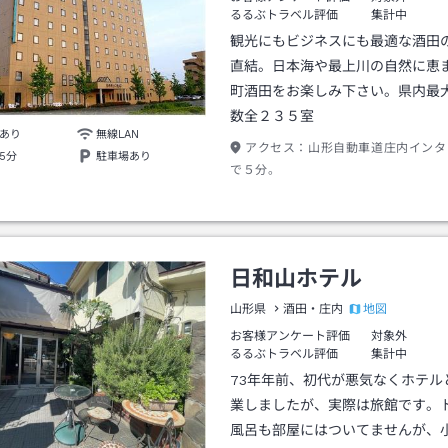
るるぶトラベル評価
集計中
観光にもビジネスにも最適な酒田
直結。日本海や最上川の自然に恵
町酒田をお楽しみ下さい。県内最
数全２３５室
あり
無線LAN
アクセス：
山形自動車道庄内インタ
5分
駐車場あり
で５分。
日和山ホテル
地図
山形県
酒田・庄内
お客様アンケート評価
対象外
るるぶトラベル評価
集計中
73年年前、初代が悪気なくホテル
業しましたが、実際は旅館です。
風呂も部屋にはついてませんが、