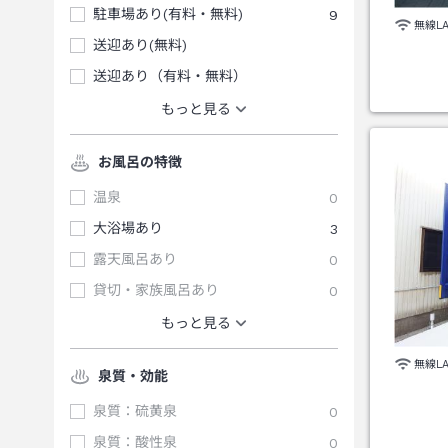
駐車場あり(有料・無料)
9
無線L
送迎あり(無料)
送迎あり（有料・無料）
もっと見る
お風呂の特徴
温泉
0
大浴場あり
3
露天風呂あり
0
貸切・家族風呂あり
0
もっと見る
無線L
泉質・効能
泉質：硫黄泉
0
泉質：酸性泉
0