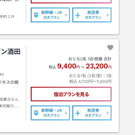
新幹線・JR
航空券
歩約１分
付きプラン
付きプラン
デン酒田
おとな
2
名
1
泊
1
部屋 合計
9,400
23,200
税込
円
〜
円
4.1
おとな1名 (
2
名1室)｜
1
泊
税込
4,700円〜11,600円
ジネスの拠
宿泊プランを見る
田乗合るん
美術館行き
新幹線・JR
航空券
付きプラン
付きプラン