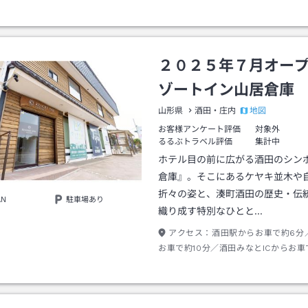
駅・庄内空港からタクシーやレンタカ
いただけます。庄内空港より庄内空港
ご利用の際は、「山居倉庫前」で降車
そこからホテルまで徒歩約9分となり
２０２５年７月オー
ゾートイン山居倉庫
地図
山形県
酒田・庄内
お客様アンケート評価
対象外
るるぶトラベル評価
集計中
ホテル目の前に広がる酒田のシン
倉庫』。そこにあるケヤキ並木や
折々の姿と、湊町酒田の歴史・伝
AN
駐車場あり
織り成す特別なひとと…
アクセス：
酒田駅からお車で約6分／
お車で約10分／酒田みなとICからお車
す。お車をご利用でない方は、酒田駅
からタクシーやレンタカーもご利用い
す。庄内空港より庄内空港連絡バスを