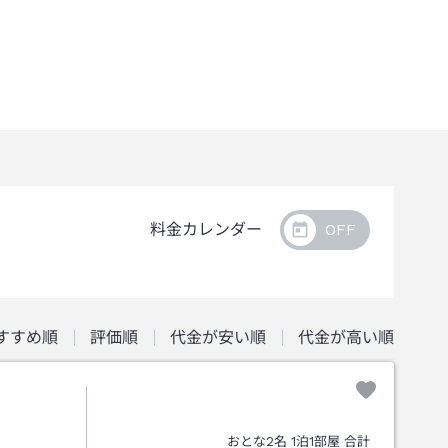
料金カレンダー
すすめ順
評価順
代金が安い順
代金が高い順
おとな
2
名
1
泊
1
部屋 合計