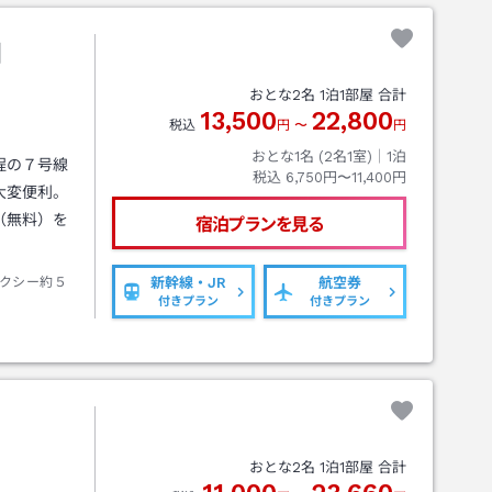
田
おとな
2
名
1
泊
1
部屋 合計
13,500
22,800
税込
円
〜
円
おとな1名 (
2
名1室)｜
1
泊
程の７号線
税込
6,750円〜11,400円
大変便利。
（無料）を
宿泊プランを見る
クシー約５
新幹線・JR
航空券
付きプラン
付きプラン
おとな
2
名
1
泊
1
部屋 合計