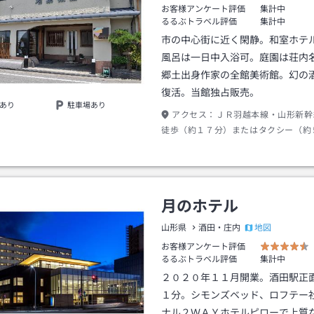
お客様アンケート評価
集計中
るるぶトラベル評価
集計中
市の中心街に近く閑静。和室ホテ
風呂は一日中入浴可。庭園は荘内
郷土出身作家の全館美術館。幻の
復活。当館独占販売。
あり
駐車場あり
アクセス：
ＪＲ羽越本線・山形新幹
徒歩（約１７分）またはタクシー（約
月のホテル
地図
山形県
酒田・庄内
お客様アンケート評価
るるぶトラベル評価
集計中
２０２０年１１月開業。酒田駅正
１分。シモンズベッド、ロフテー
ナル２ＷＡＹホテルピローで上質