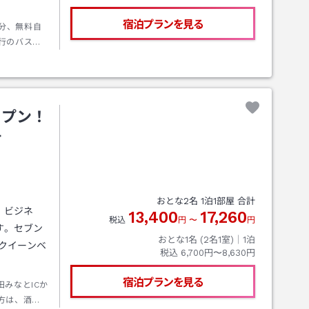
宿泊プランを見る
5分、無料自
行のバス大
満（所要6
／13：30／
／14：13／
町2丁目」停
ープン！
町
おとな
2
名
1
泊
1
部屋 合計
、ビジネ
13,400
17,260
税込
円
〜
円
す。セブン
おとな1名 (
2
名1室)｜
1
泊
クイーンベ
税込
6,700円〜8,630円
宿泊プランを見る
田みなとICか
方は、酒田