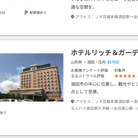
適な空間を。
5分
駐車場あり
アクセス：
ＪＲ羽越本線酒田駅→徒
ホテルリッチ＆ガー
地図
山形県
酒田・庄内
お客様アンケート評価
対象外
るるぶトラベル評価
酒田市の中心に位置し、観光やビ
点として至便。
アクセス：
ＪＲ羽越本線酒田駅→酒
るんバス酒田駅大学線→出羽遊心館・
あり
約８分→山居倉庫下車→徒歩約３分