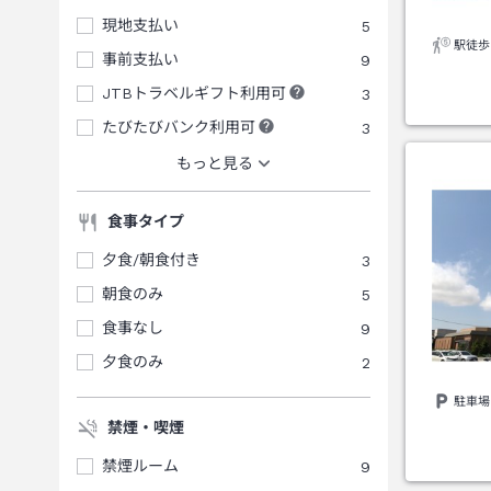
現地支払い
5
駅徒歩
事前支払い
9
JTBトラベルギフト利用可
3
たびたびバンク利用可
3
もっと見る
食事タイプ
夕食/朝食付き
3
朝食のみ
5
食事なし
9
夕食のみ
2
駐車場
禁煙・喫煙
禁煙ルーム
9