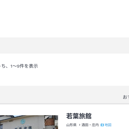
うち、
1～9
件を表示
お
若葉旅館
地図
山形県
酒田・庄内