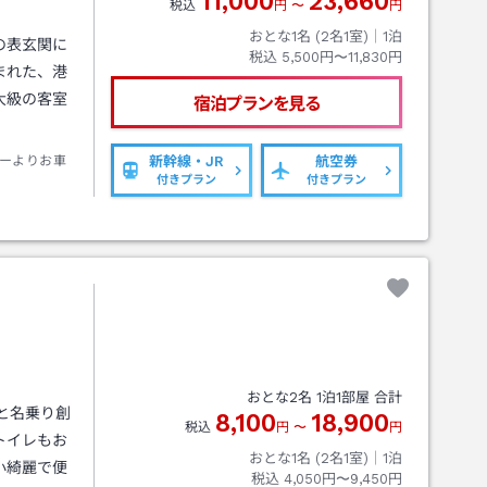
11,000
23,660
税込
円
〜
円
おとな1名 (
2
名1室)｜
1
泊
の表玄関に
税込
5,500円〜11,830円
まれた、港
大級の客室
宿泊プランを見る
ーよりお車
新幹線・JR
航空券
付きプラン
付きプラン
おとな
2
名
1
泊
1
部屋 合計
と名乗り創
8,100
18,900
税込
円
〜
円
トイレもお
おとな1名 (
2
名1室)｜
1
泊
小綺麗で便
税込
4,050円〜9,450円