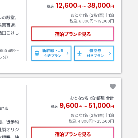
12,600
38,000
税込
円
〜
円
おとな1名 (
2
名1室)｜
1
泊
ルの殿堂。
税込
6,300円〜19,000円
名園百選。
酒田こけし
宿泊プランを見る
線酒田駅～
新幹線・JR
航空券
付きプラン
付きプラン
５分）
おとな
2
名
1
泊
1
部屋 合計
9,600
51,000
税込
円
〜
円
87点
おとな1名 (
2
名1室)｜
1
泊
税込
4,800円〜25,500円
面、徒歩約
社製オリジ
宿泊プランを見る
な睡眠、快