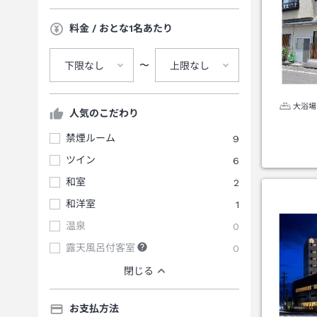
料金 / おとな1名あたり
〜
下限なし
上限なし
大浴場
人気のこだわり
禁煙ルーム
9
ツイン
6
和室
2
和洋室
1
温泉
0
露天風呂付客室
0
閉じる
お支払方法