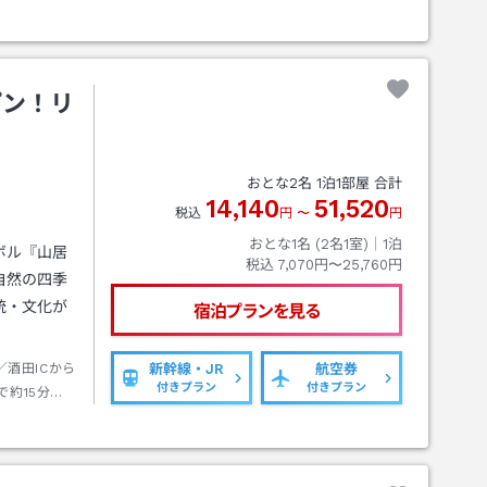
ーもご利用
連絡バスを
いただき、
ます。
プン！リ
おとな
2
名
1
泊
1
部屋 合計
14,140
51,520
税込
円
〜
円
おとな1名 (
2
名1室)｜
1
泊
ボル『山居
税込
7,070円〜25,760円
自然の四季
統・文化が
宿泊プランを見る
酒田ICから
新幹線・JR
航空券
付きプラン
付きプラン
で約15分で
・庄内空港
ただけま
ご利用の際