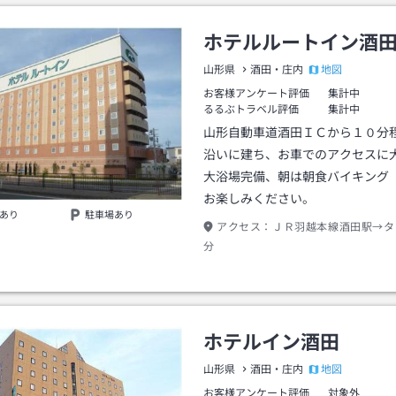
ホテルルートイン酒
地図
山形県
酒田・庄内
お客様アンケート評価
集計中
るるぶトラベル評価
集計中
山形自動車道酒田ＩＣから１０分
沿いに建ち、お車でのアクセスに
大浴場完備、朝は朝食バイキング
お楽しみください。
あり
駐車場あり
アクセス：
ＪＲ羽越本線酒田駅→タ
分
ホテルイン酒田
地図
山形県
酒田・庄内
お客様アンケート評価
対象外