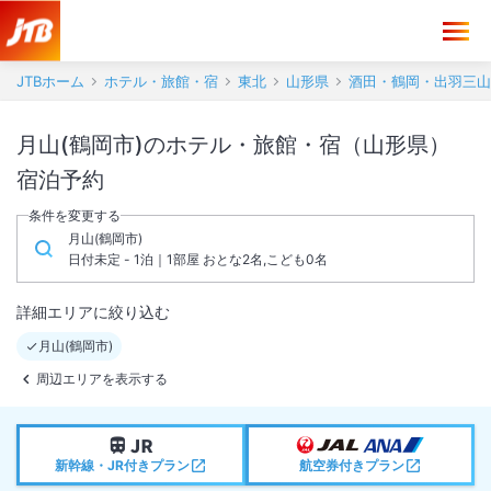
JTBホーム
ホテル・旅館・宿
東北
山形県
酒田・鶴岡・出羽三山
月山(鶴岡市)のホテル・旅館・宿（山形県）
宿泊予約
条件を変更する
月山(鶴岡市)
日付未定 - 1泊｜1部屋 おとな2名,こども0名
詳細エリアに絞り込む
月山(鶴岡市)
周辺エリアを表示する
新幹線・JR付きプラン
航空券付きプラン