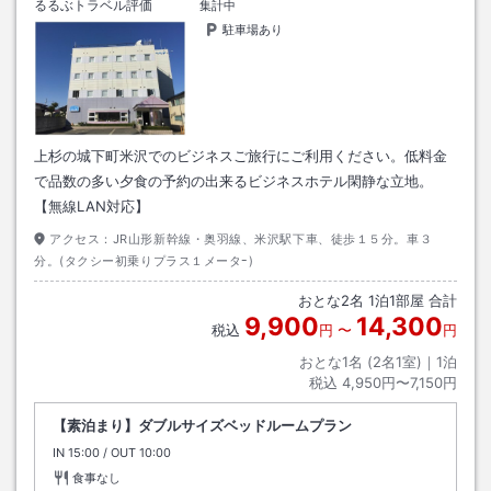
るるぶトラベル評価
集計中
駐車場あり
上杉の城下町米沢でのビジネスご旅行にご利用ください。低料金
で品数の多い夕食の予約の出来るビジネスホテル閑静な立地。
【無線LAN対応】
アクセス：
JR山形新幹線・奥羽線、米沢駅下車、徒歩１５分。車３
分。(タクシー初乗りプラス１メータｰ)
おとな
2
名
1
泊
1
部屋 合計
9,900
14,300
税込
円
〜
円
おとな1名 (
2
名1室)｜
1
泊
税込
4,950円〜7,150円
【素泊まり】ダブルサイズベッドルームプラン
IN
チェックイン
15:00
/ OUT
チェックアウト
10:00
食事なし