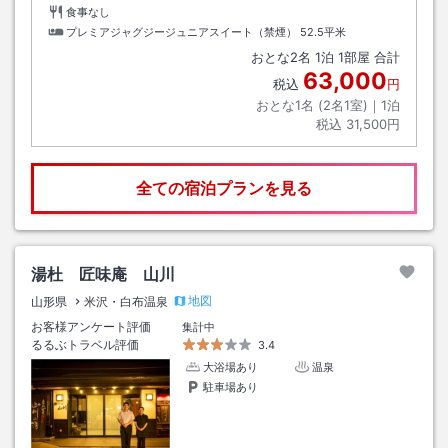
食事なし
プレミアジャグジージュニアスイート（禁煙）
52.5平米
おとな
2
名
1
泊
1
部屋 合計
63,000
税込
円
おとな1名 (
2
名1室)｜
1
泊
税込
31,500円
全ての宿泊プランを見る
湯杜 匠味庵 山川
地図
山形県
米沢・白布温泉
お客様アンケート評価
集計中
るるぶトラベル評価
3.4
大浴場あり
温泉
駐車場あり