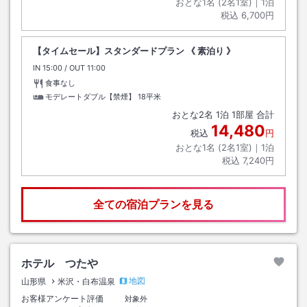
おとな1名 (
2
名1室)｜
1
泊
税込
6,700円
【タイムセール】スタンダードプラン 《 素泊り 》
IN
チェックイン
15:00
/ OUT
チェックアウト
11:00
食事なし
モデレートダブル【禁煙】
18平米
おとな
2
名
1
泊
1
部屋 合計
14,480
税込
円
おとな1名 (
2
名1室)｜
1
泊
税込
7,240円
全ての宿泊プランを見る
ホテル つたや
地図
山形県
米沢・白布温泉
お客様アンケート評価
対象外