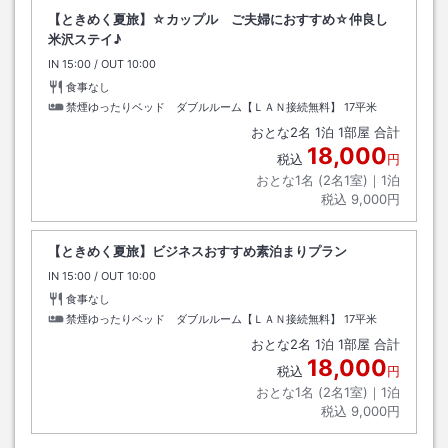
【ときめく夏旅】☆カップル ご夫婦におすすめ☆仲良し
米沢ステイ♪
IN
チェックイン
15:00
/ OUT
チェックアウト
10:00
食事なし
禁煙ゆったりベッド ダブルルーム【ＬＡＮ接続無料】
17平米
おとな
2
名
1
泊
1
部屋 合計
18,000
税込
円
おとな1名 (
2
名1室)｜
1
泊
税込
9,000円
【ときめく夏旅】ビジネスおすすめ素泊まりプラン
IN
チェックイン
15:00
/ OUT
チェックアウト
10:00
食事なし
禁煙ゆったりベッド ダブルルーム【ＬＡＮ接続無料】
17平米
おとな
2
名
1
泊
1
部屋 合計
18,000
税込
円
おとな1名 (
2
名1室)｜
1
泊
税込
9,000円