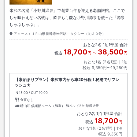
米沢の名湯「小野川温泉」で創業百年を迎える老舗旅館。ここで
しか味わえない名物は、飲泉も可能な小野川源泉を使った「源泉
しゃぶしゃぶ」。
アクセス：
ＪＲ山形新幹線米沢駅～タクシー（約２０分）
おとな
2
名
1
泊
1
部屋 合計
18,700
38,500
税込
円
〜
円
おとな1名 (
2
名1室)｜
1
泊
税込
9,350円〜19,250円
【素泊まりプラン】米沢市内から車20分程！秘湯でリフレ
ッシュ★
IN
チェックイン
15:00
/ OUT
チェックアウト
10:00
食事なし
晴山荘 倶楽部ルーム（和室） 和ベッド2台 禁煙
8畳
おとな
2
名
1
泊
1
部屋 合計
18,700
税込
円
おとな1名 (
2
名1室)｜
1
泊
税込
9,350円