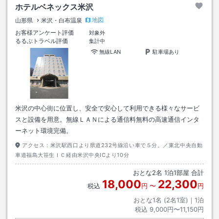
ホテルベネックス米沢
地図
山形県
米沢・白布温泉
お客様アンケート評価
対象外
るるぶトラベル評価
集計中
無線LAN
駐車場あり
米沢の中心街に位置し、安全で安心して利用できる様々なサービ
スと設備を用意。無線ＬＡＮによる通信料無料の高速通信インタ
ーネット環境完備。
アクセス：
米沢駅西口より県道232号線沿い車で５分。／東北中央自動
車道福島大笹生ＩＣ経由米沢中央ICより10分
おとな
2
名
1
泊
1
部屋 合計
18,000
22,300
税込
円
〜
円
おとな1名 (
2
名1室)｜
1
泊
税込
9,000円〜11,150円