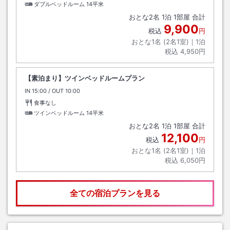
ダブルベッドルーム
14平米
おとな
2
名
1
泊
1
部屋 合計
9,900
税込
円
おとな1名 (
2
名1室)｜
1
泊
税込
4,950円
【素泊まり】ツインベッドルームプラン
IN
チェックイン
15:00
/ OUT
チェックアウト
10:00
食事なし
ツインベッドルーム
14平米
おとな
2
名
1
泊
1
部屋 合計
12,100
税込
円
おとな1名 (
2
名1室)｜
1
泊
税込
6,050円
全ての宿泊プランを見る