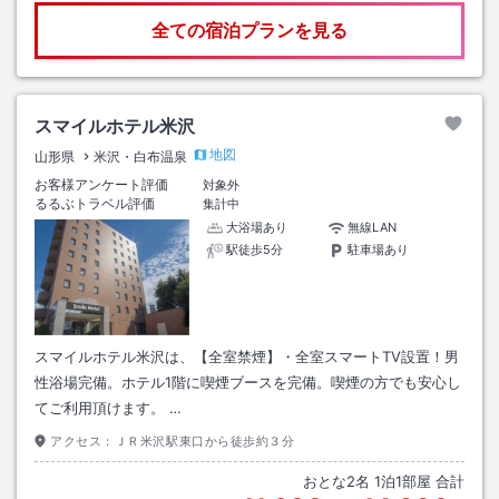
全ての宿泊プランを見る
スマイルホテル米沢
地図
山形県
米沢・白布温泉
お客様アンケート評価
対象外
るるぶトラベル評価
集計中
大浴場あり
無線LAN
駅徒歩5分
駐車場あり
スマイルホテル米沢は、【全室禁煙】・全室スマートTV設置！男
性浴場完備。ホテル1階に喫煙ブースを完備。喫煙の方でも安心し
てご利用頂けます。 …
アクセス：
ＪＲ米沢駅東口から徒歩約３分
おとな
2
名
1
泊
1
部屋 合計