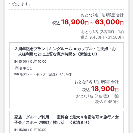
いたします。
おとな
2
名
1
泊
1
部屋 合計
18,900
63,000
税込
円
〜
円
おとな1名 (
2
名1室)｜
1
泊
税込
9,450円〜31,500円
３周年記念プラン｜キングルーム ★カップル・ご夫婦・お
一人様利用などに上質な寛ぎ時間を《素泊まり》
IN
チェックイン
15:00
/ OUT
チェックアウト
10:00
食事なし
モデレートキング（禁煙）
17.5平米
おとな
2
名
1
泊
1
部屋 合計
18,900
税込
円
おとな1名 (
2
名1室)｜
1
泊
税込
9,450円
家族・グループ利用｜一室料金で最大４名宿泊可★旅行／女
子会／スポーツ観戦／推し活 《素泊まり》
IN
チェックイン
15:00
/ OUT
チェックアウト
10:00