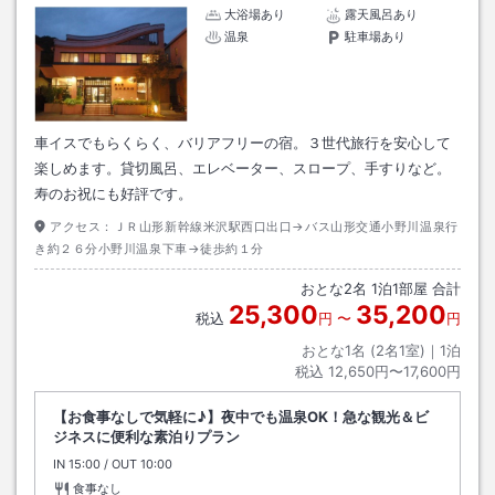
大浴場あり
露天風呂あり
温泉
駐車場あり
車イスでもらくらく、バリアフリーの宿。３世代旅行を安心して
楽しめます。貸切風呂、エレベーター、スロープ、手すりなど。
寿のお祝にも好評です。
アクセス：
ＪＲ山形新幹線米沢駅西口出口→バス山形交通小野川温泉行
き約２６分小野川温泉下車→徒歩約１分
おとな
2
名
1
泊
1
部屋 合計
25,300
35,200
税込
円
〜
円
おとな1名 (
2
名1室)｜
1
泊
税込
12,650円〜17,600円
【お食事なしで気軽に♪】夜中でも温泉OK！急な観光＆ビ
ジネスに便利な素泊りプラン
IN
チェックイン
15:00
/ OUT
チェックアウト
10:00
食事なし