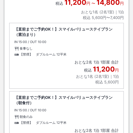
11,200
14,800
税込
円
〜
円
おとな1名 (
2
名1室)｜
1
泊
税込
5,600円〜7,400円
【直前までご予約OK！】スマイルバリューステイプラン
（素泊まり）
IN
チェックイン
15:00
/ OUT
チェックアウト
10:00
食事なし
【禁煙】 ダブルルーム
12平米
おとな
2
名
1
泊
1
部屋 合計
11,200
税込
円
おとな1名 (
2
名1室)｜
1
泊
税込
5,600円
【直前までご予約OK！】スマイルバリューステイプラン
（朝食付）
IN
チェックイン
15:00
/ OUT
チェックアウト
10:00
朝食のみ
【禁煙】 ダブルルーム
12平米
おとな
2
名
1
泊
1
部屋 合計