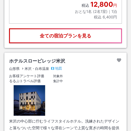
12,800
税込
円
おとな1名 (
2
名1室)｜
1
泊
税込
6,400円
全ての宿泊プランを見る
ホテルスロービレッジ米沢
地図
山形県
米沢・白布温泉
お客様アンケート評価
対象外
るるぶトラベル評価
集計中
米沢の中心部に佇むライフスタイルホテル。洗練されたデザイン
と落ちついた空間で様々な滞在シーンで上質な寛ぎの時間を提供