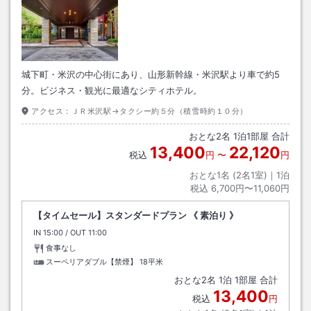
城下町・米沢の中心街にあり、山形新幹線・米沢駅より車で約5
分。ビジネス・観光に最適なシティホテル。
アクセス：
ＪＲ米沢駅→タクシー約５分（積雪時約１０分）
おとな
2
名
1
泊
1
部屋 合計
13,400
22,120
税込
円
〜
円
おとな1名 (
2
名1室)｜
1
泊
税込
6,700円〜11,060円
【タイムセール】スタンダードプラン 《 素泊り 》
IN
チェックイン
15:00
/ OUT
チェックアウト
11:00
食事なし
スーペリアダブル【禁煙】
18平米
おとな
2
名
1
泊
1
部屋 合計
13,400
税込
円