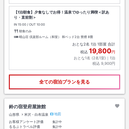
【1泊朝食】夕食なしでお得！温泉でゆったり満喫＜訳あ
り・直前割＞
IN
チェックイン
15:00
/ OUT
チェックアウト
10:00
朝食のみ
晴山荘 倶楽部ルーム（和室） 和ベッド2台 禁煙
8畳
おとな
2
名
1
泊
1
部屋 合計
19,800
税込
円
おとな1名 (
2
名1室)｜
1
泊
税込
9,900円
全ての宿泊プランを見る
鈴の宿登府屋旅館
地図
山形県
米沢・白布温泉
お客様アンケート評価
集計中
るるぶトラベル評価
集計中