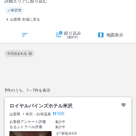
詳細エリアに絞り込む
米沢市
山形県 全域に戻る
絞り込み
地図表示
(選択中)
今日泊まれる
この絞り込み条件を解除
7
件のうち、
1～7
件を表示
ロイヤルパインズホテル米沢
地図
山形県
米沢・白布温泉
お客様アンケート評価
集計中
るるぶトラベル評価
集計中
駅徒歩5分