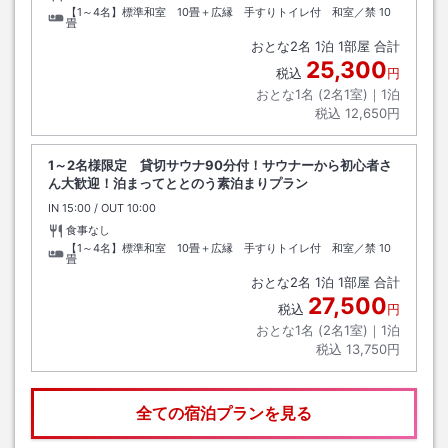
【1～4名】標準和室 10畳＋広縁 手すりトイレ付 和室／禁
10
畳
おとな
2
名
1
泊
1
部屋 合計
25,300
税込
円
おとな1名 (
2
名1室)｜
1
泊
税込
12,650円
1～2名様限定 貸切サウナ90分付！サウナーから初心者さ
ん大歓迎！泊まってととのう素泊まりプラン
IN
チェックイン
15:00
/ OUT
チェックアウト
10:00
食事なし
【1～4名】標準和室 10畳＋広縁 手すりトイレ付 和室／禁
10
畳
おとな
2
名
1
泊
1
部屋 合計
27,500
税込
円
おとな1名 (
2
名1室)｜
1
泊
税込
13,750円
全ての宿泊プランを見る