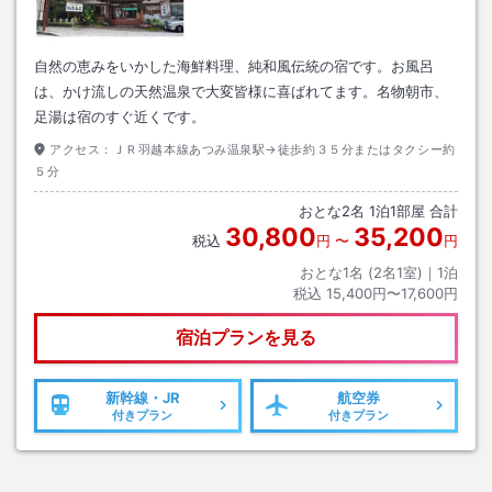
自然の恵みをいかした海鮮料理、純和風伝統の宿です。お風呂
は、かけ流しの天然温泉で大変皆様に喜ばれてます。名物朝市、
足湯は宿のすぐ近くです。
アクセス：
ＪＲ羽越本線あつみ温泉駅→徒歩約３５分またはタクシー約
５分
おとな
2
名
1
泊
1
部屋 合計
30,800
35,200
税込
円
〜
円
おとな1名 (
2
名1室)｜
1
泊
税込
15,400円〜17,600円
宿泊プランを見る
新幹線・JR
航空券
付きプラン
付きプラン