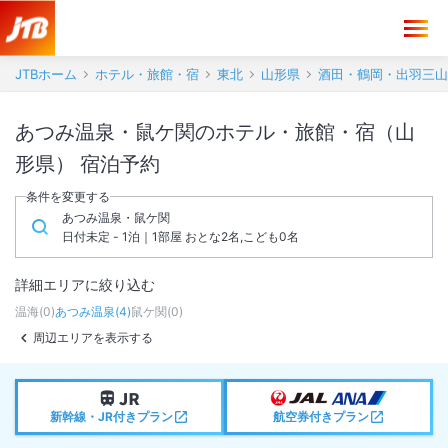
JTBホーム
ホテル・旅館・宿
東北
山形県
酒田・鶴岡・出羽三山
あつみ温泉・鼠ケ関のホテル・旅館・宿（山
形県） 宿泊予約
条件を変更する
あつみ温泉・鼠ケ関
日付未定 - 1泊｜1部屋 おとな2名,こども0名
詳細エリアに絞り込む
温海
(
0
)
あつみ温泉
(
4
)
鼠ケ関
(
0
)
周辺エリアを表示する
新幹線・JR付きプラン
航空券付きプラン