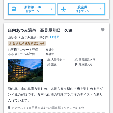
新幹線・JR
航空券
付きプラン
付きプラン
庄内あつみ温泉 高見屋別邸 久遠
地図
山形県
あつみ温泉・鼠ケ関
ふるさと納税対象施設
お客様アンケート評価
集計中
るるぶトラベル評価
集計中
大浴場あり
露天風呂あり
温泉
駐車場あり
海の幸、山の幸両方楽しめ、温泉も８ヶ所の浴槽を楽しめるモダ
ン和風の施設です。食事も山海の料理プラス洋のテイストも取り
入れています。
アクセス：
ＪＲ羽越本線あつみ温泉駅→タクシー約５分