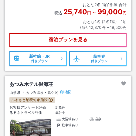
おとな
2
名
1
泊
1
部屋 合計
25,740
99,000
税込
円
〜
円
おとな1名 (
2
名1室)｜
1
泊
税込
12,870円〜49,500円
宿泊プランを見る
新幹線・JR
航空券
付きプラン
付きプラン
あつみホテル温海荘
地図
山形県
あつみ温泉・鼠ケ関
ふるさと納税対象施設
お客様アンケート評価
対象外
るるぶトラベル評価
集計中
大浴場あり
温泉
駐車場あり