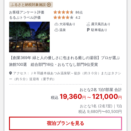
ふるさと納税対象施設
お客様アンケート評価
86点
るるぶトラベル評価
4.2
大浴場あり
露天風呂あり
温泉
駐車場あり
【創業369年 緑と人の優しさに包まれる癒しの湯宿】プロが選ぶ
旅館100選 総合部門16位・おもてなし部門9位受賞
アクセス：
ＪＲ羽越本線あつみ温泉駅～徒歩（約３０分）またはタクシ
ー（約５分）送迎有（要予約）
おとな
2
名
1
泊
1
部屋 合計
19,360
121,000
税込
円
〜
円
おとな1名 (
2
名1室)｜
1
泊
税込
9,680円〜60,500円
宿泊プランを見る