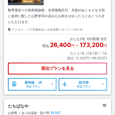
数寄屋造りの純和風旅館、全室檜風呂付、木肌のぬくもりを大切
に各所に配した山野草等の花が心を和ませゆったりとおくつろぎ
いただけます。
アクセス：
ＪＲ羽越線あつみ温泉駅→タクシー約５分
おとな
2
名
1
泊
1
部屋 合計
26,400
173,200
税込
円
〜
円
おとな1名 (
2
名1室)｜
1
泊
税込
13,200円〜86,600円
宿泊プランを見る
新幹線・JR
航空券
付きプラン
付きプラン
たちばなや
地図
山形県
あつみ温泉・鼠ケ関