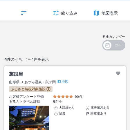
絞り込み
地図表示
料金カレンダー
4
件のうち、
1～4
件を表示
萬国屋
地図
山形県
あつみ温泉・鼠ケ関
ふるさと納税対象施設
お客様アンケート評価
90点
るるぶトラベル評価
集計中
大浴場あり
露天風呂あり
温泉
駐車場あり