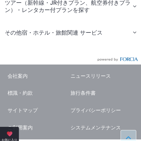
ツアー（新幹線・JR付きプラン、航空券付きプラ
ン）・レンタカー付プランを探す
その他宿・ホテル・旅館関連 サービス
国内旅行・国内ツアー
JR・新幹線付きツアー
航空券付きツアー
会社案内
ニュースリリース
現地観光・レジャーチケット
標識・約款
旅行条件書
国内観光ガイド
旅行・観光情報
サイトマップ
プライバシーポリシー
ご利用案内
システムメンテナンス
ペー
お気に入り