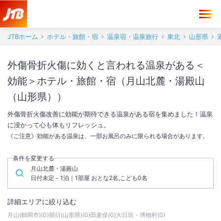
JTBホーム
ホテル・旅館・宿
温泉宿・温泉旅行
東北
山形県
外傷骨折火傷に効くと言われる温泉がある＜
効能＞ホテル・旅館・宿（月山北麓・湯殿山
（山形県））
外傷骨折火傷改善に効能が期待できる温泉がある宿を集めました！温泉
に浸かって心も体もリフレッシュ。
《ご注意》効能がある温泉は、一部お風呂のみに限られる場合があります。
条件を変更する
月山北麓・湯殿山
日付未定 - 1泊｜1部屋 おとな2名,こども0名
詳細エリアに絞り込む
月山(鶴岡市)
(
0
)
朝日(山形県)
(
0
)
田麦俣
(
0
)
大日坊・博物村
(
0
)