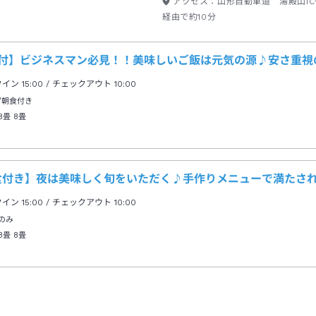
アクセス：
山形自動車道 湯殿山IC
経由で約10分
食付】ビジネスマン必見！！美味しいご飯は元気の源♪安さ重視
クイン
15:00
/ チェックアウト
10:00
/朝食付き
8畳
8畳
食付き】夜は美味しく旬をいただく♪手作りメニューで満たさ
クイン
15:00
/ チェックアウト
10:00
のみ
8畳
8畳