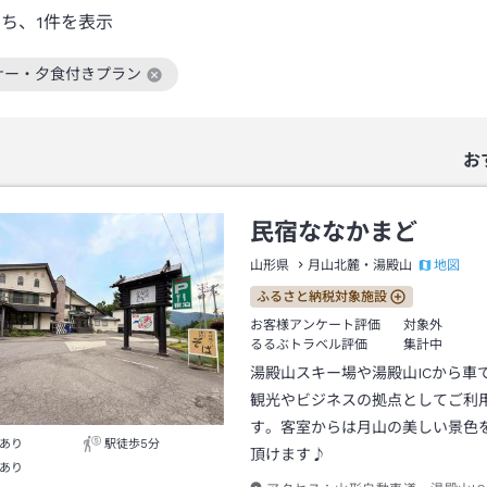
うち、
1
件を表示
ナー・夕食付きプラン
絞り込み条件を解除
お
民宿ななかまど
地図
山形県
月山北麓・湯殿山
ふるさと納税対象施設
お客様アンケート評価
対象外
るるぶトラベル評価
集計中
湯殿山スキー場や湯殿山ICから車で
観光やビジネスの拠点としてご利
す。客室からは月山の美しい景色
あり
駅徒歩5分
頂けます♪
あり