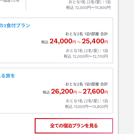
～国道112号
おとな1名 (
2
名1室)｜
1
泊
税込
12,000円〜15,900円
の2食付プラン
おとな
2
名
1
泊
1
部屋 合計
24,000
25,400
税込
円
〜
円
おとな1名 (
2
名1室)｜
1
泊
税込
12,000円〜12,700円
れる旅を
おとな
2
名
1
泊
1
部屋 合計
26,200
27,600
税込
円
〜
円
おとな1名 (
2
名1室)｜
1
泊
税込
13,100円〜13,800円
全ての宿泊プランを見る