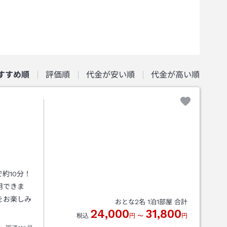
すすめ順
評価順
代金が安い順
代金が高い順
約10分！
用できま
をお楽しみ
おとな
2
名
1
泊
1
部屋 合計
24,000
31,800
税込
円
〜
円