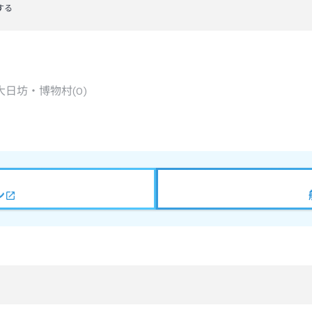
する
大日坊・博物村
(
0
)
ン