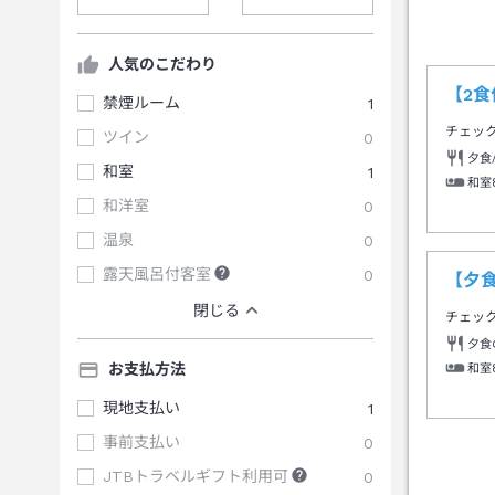
人気のこだわり
【2
禁煙ルーム
1
チェッ
ツイン
0
夕食
和室
1
和室
和洋室
0
温泉
0
露天風呂付客室
0
【夕
閉じる
チェッ
夕食
お支払方法
和室
現地支払い
1
事前支払い
0
JTBトラベルギフト利用可
0