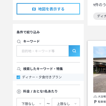
1
件の
地図を表示する
ディ
この
条件で絞り込み
キーワード
検索したキーワード・特集
ディナー・夕食付きプラン
料金 / おとな1名あたり
大浴場
駐車場
〜
下限なし
上限なし