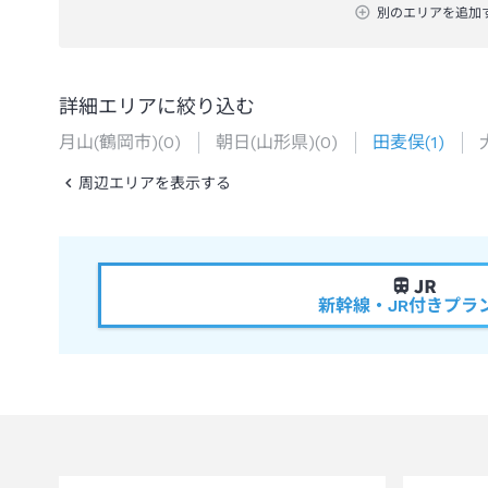
別のエリアを追加
詳細エリアに絞り込む
月山(鶴岡市)
(
0
)
朝日(山形県)
(
0
)
田麦俣
(
1
)
周辺エリアを表示する
新幹線・JR付きプラ