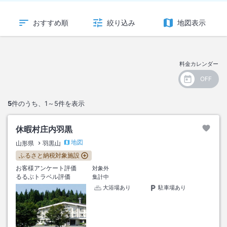
おすすめ順
絞り込み
地図表示
料金カレンダー
5
件のうち、
1～5
件を表示
休暇村庄内羽黒
地図
山形県
羽黒山
ふるさと納税対象施設
お客様アンケート評価
対象外
るるぶトラベル評価
集計中
大浴場あり
駐車場あり