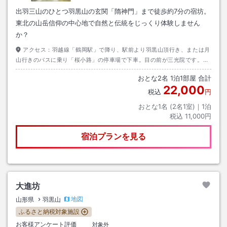
出羽三山のひとつ羽黒山の玄関「隋神門」まで徒歩約7分の宿坊。
東北の山岳信仰の中心地で自然と伝統をじっくり体験しません
か？
アクセス：
羽越線「鶴岡駅」で降り、駅前より羽黒山頂行き、または月
山行きのバスに乗り「桜小路」の停車場で下車。目の前が三光院です。車
の場合は山形道庄内朝日ＩＣで降り、県道を羽黒方面に東へゆき約２０
おとな
2
名
1
泊
1
部屋 合計
分。黄金堂近く。
22,000
税込
円
おとな1名 (
2
名1室)｜
1
泊
税込
11,000円
宿泊プランを見る
大進坊
地図
山形県
羽黒山
ふるさと納税対象施設
お客様アンケート評価
対象外