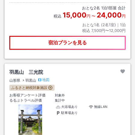
おとな
2
名
1
泊
1
部屋 合計
15,000
24,000
税込
円
〜
円
おとな1名 (
2
名1室)｜
1
泊
税込
7,500円〜12,000円
宿泊プランを見る
羽黒山 三光院
地図
山形県
羽黒山
ふるさと納税対象施設
お客様アンケート評価
対象外
るるぶトラベル評価
集計中
大浴場あり
無線LAN
駐車場あり