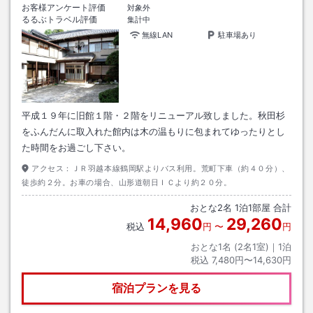
お客様アンケート評価
対象外
るるぶトラベル評価
集計中
無線LAN
駐車場あり
平成１９年に旧館１階・２階をリニューアル致しました。秋田杉
をふんだんに取入れた館内は木の温もりに包まれてゆったりとし
た時間をお過ごし下さい。
アクセス：
ＪＲ羽越本線鶴岡駅よりバス利用。荒町下車（約４０分）、
徒歩約２分。お車の場合、山形道朝日ＩＣより約２０分。
おとな
2
名
1
泊
1
部屋 合計
14,960
29,260
税込
円
〜
円
おとな1名 (
2
名1室)｜
1
泊
税込
7,480円〜14,630円
宿泊プランを見る