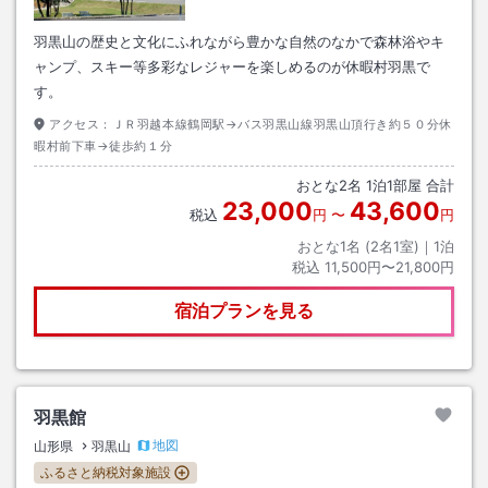
羽黒山の歴史と文化にふれながら豊かな自然のなかで森林浴やキ
ャンプ、スキー等多彩なレジャーを楽しめるのが休暇村羽黒で
す。
アクセス：
ＪＲ羽越本線鶴岡駅→バス羽黒山線羽黒山頂行き約５０分休
暇村前下車→徒歩約１分
おとな
2
名
1
泊
1
部屋 合計
23,000
43,600
税込
円
〜
円
おとな1名 (
2
名1室)｜
1
泊
税込
11,500円〜21,800円
宿泊プランを見る
羽黒館
地図
山形県
羽黒山
ふるさと納税対象施設