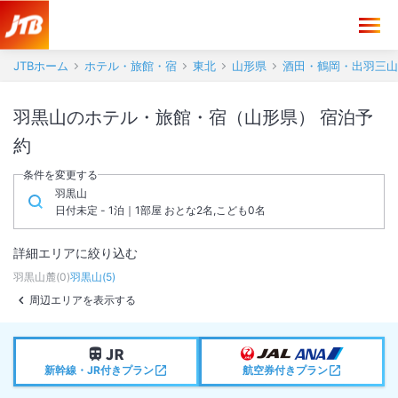
JTBホーム
ホテル・旅館・宿
東北
山形県
酒田・鶴岡・出羽三山
羽黒山のホテル・旅館・宿（山形県） 宿泊予
約
条件を変更する
羽黒山
日付未定 - 1泊｜1部屋 おとな2名,こども0名
詳細エリアに絞り込む
羽黒山麓
(
0
)
羽黒山
(
5
)
周辺エリアを表示する
新幹線・JR付きプラン
航空券付きプラン