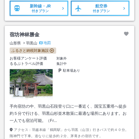
新幹線・JR
航空券
付きプラン
付きプラン
宿坊神林勝金
地図
山形県
羽黒山
ふるさと納税対象施設
お客様アンケート評価
対象外
るるぶトラベル評価
集計中
駐車場あり
手向宿坊の中、羽黒山石段登り口に一番近く、国宝五重塔へ徒歩
約５分で行ける、羽黒山杉並木散策に最適な場所にあります。お
一人でも宿泊可能。（Fr…
アクセス：
羽越本線「鶴岡駅」から羽黒（山頂）行きバスで約４０分。
隋神門で下車。道なりに徒歩約２分、茅葺きの宿坊です。