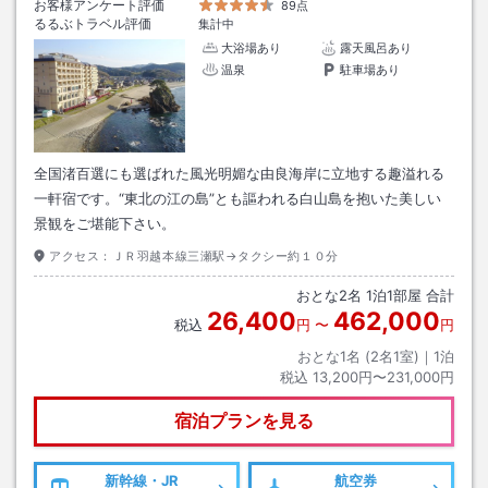
お客様アンケート評価
89点
るるぶトラベル評価
集計中
大浴場あり
露天風呂あり
温泉
駐車場あり
全国渚百選にも選ばれた風光明媚な由良海岸に立地する趣溢れる
一軒宿です。“東北の江の島”とも謳われる白山島を抱いた美しい
景観をご堪能下さい。
アクセス：
ＪＲ羽越本線三瀬駅→タクシー約１０分
おとな
2
名
1
泊
1
部屋 合計
26,400
462,000
税込
円
〜
円
おとな1名 (
2
名1室)｜
1
泊
税込
13,200円〜231,000円
宿泊プランを見る
新幹線・JR
航空券