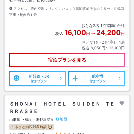
アクセス：
庄内空港→リムジンバスＪＲ鶴岡駅前行き約２５分ＪＲ鶴岡
下車→徒歩約１分
おとな
2
名
1
泊
1
部屋 合計
16,100
24,200
税込
円
〜
円
おとな1名 (
2
名1室)｜
1
泊
税込
8,050円〜12,100円
宿泊プランを見る
新幹線・JR
航空券
付きプラン
付きプラン
ＳＨＯＮＡＩ ＨＯＴＥＬ ＳＵＩＤＥＮ ＴＥ
ＲＲＡＳＳＥ
地図
山形県
鶴岡・湯野浜温泉
ふるさと納税対象施設