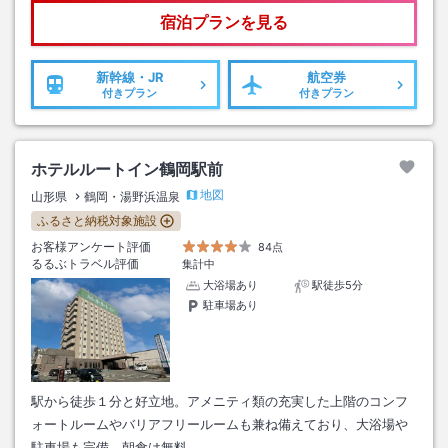
宿泊プランを見る
新幹線・JR
航空券
付きプラン
付きプラン
ホテルルートイン鶴岡駅前
地図
山形県
鶴岡・湯野浜温泉
ふるさと納税対象施設
お客様アンケート評価
84点
るるぶトラベル評価
集計中
大浴場あり
駅徒歩5分
駐車場あり
駅から徒歩１分と好立地。アメニティ類の充実した上階のコンフ
ォートルームやバリアフリールームも兼ね備えており、大浴場や
駐車場も完備。朝食は無料