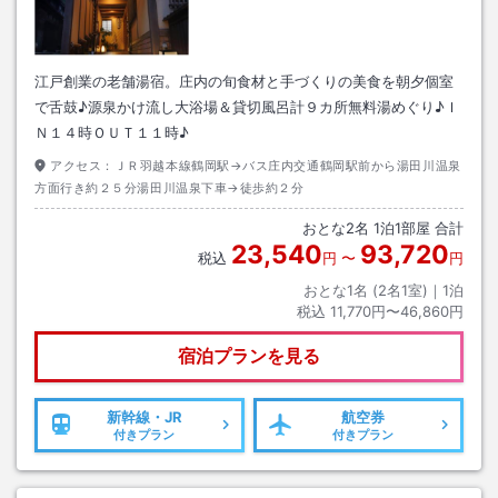
江戸創業の老舗湯宿。庄内の旬食材と手づくりの美食を朝夕個室
で舌鼓♪源泉かけ流し大浴場＆貸切風呂計９カ所無料湯めぐり♪Ｉ
Ｎ１４時ＯＵＴ１１時♪
アクセス：
ＪＲ羽越本線鶴岡駅→バス庄内交通鶴岡駅前から湯田川温泉
方面行き約２５分湯田川温泉下車→徒歩約２分
おとな
2
名
1
泊
1
部屋 合計
23,540
93,720
税込
円
〜
円
おとな1名 (
2
名1室)｜
1
泊
税込
11,770円〜46,860円
宿泊プランを見る
新幹線・JR
航空券
付きプラン
付きプラン