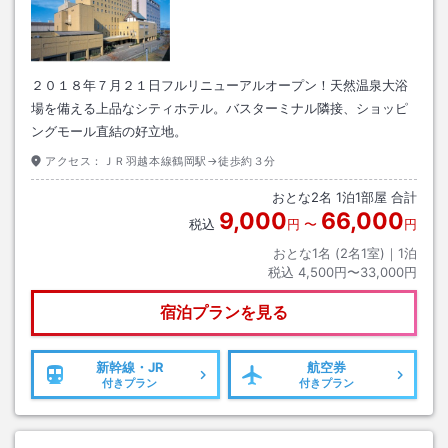
２０１８年７月２１日フルリニューアルオープン！天然温泉大浴
場を備える上品なシティホテル。バスターミナル隣接、ショッピ
ングモール直結の好立地。
アクセス：
ＪＲ羽越本線鶴岡駅→徒歩約３分
おとな
2
名
1
泊
1
部屋 合計
9,000
66,000
税込
円
〜
円
おとな1名 (
2
名1室)｜
1
泊
税込
4,500円〜33,000円
宿泊プランを見る
新幹線・JR
航空券
付きプラン
付きプラン