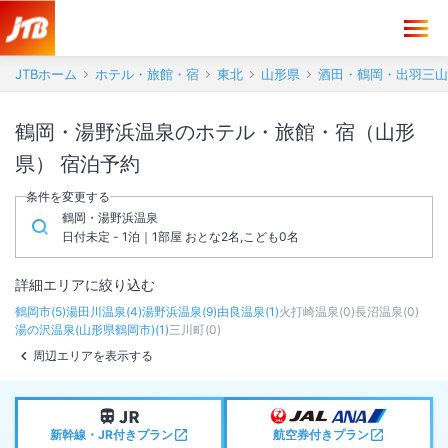
JTBホーム
ホテル・旅館・宿
東北
山形県
酒田・鶴岡・出羽三山
鶴岡・湯野浜温泉のホテル・旅館・宿（山形
県） 宿泊予約
条件を変更する
鶴岡・湯野浜温泉
日付未定 - 1泊｜1部屋 おとな2名,こども0名
詳細エリアに絞り込む
鶴岡市
(
5
)
湯田川温泉
(
4
)
湯野浜温泉
(
9
)
由良温泉
(
1
)
火打崎温泉
(
0
)
長沼温泉
(
0
)
湯の沢温泉(山形県鶴岡市)
(
1
)
三川町
(
0
)
周辺エリアを表示する
新幹線・JR付きプラン
航空券付きプラン