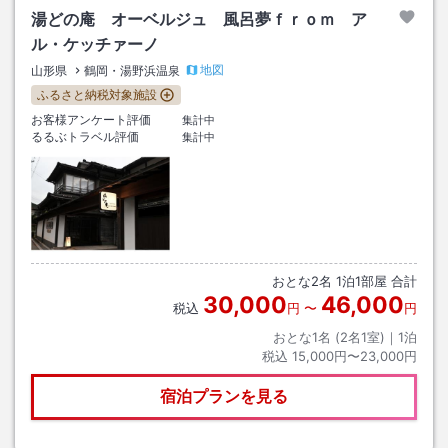
湯どの庵 オーベルジュ 風呂夢ｆｒｏｍ ア
ル・ケッチァーノ
地図
山形県
鶴岡・湯野浜温泉
ふるさと納税対象施設
お客様アンケート評価
集計中
るるぶトラベル評価
集計中
おとな
2
名
1
泊
1
部屋 合計
30,000
46,000
税込
円
〜
円
おとな1名 (
2
名1室)｜
1
泊
税込
15,000円〜23,000円
宿泊プランを見る