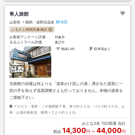
隼人旅館
地図
山形県
鶴岡・湯野浜温泉
ふるさと納税対象施設
お客様アンケート評価
対象外
るるぶトラベル評価
集計中
無線LAN
駐車場あり
当旅館の自慢は何よりも「源泉かけ流しの湯」湧き出た源泉に一
切の手を加えず温度調整さえも行っておりません。本物の源泉を
ご堪能下さい。
アクセス：
電車：ＪＲ鶴岡駅下車、車で約２０分・バスで約３０分。お
車：山形自動車道、鶴岡ＩＣより約１０分。
おとな
2
名
1
泊
1
部屋 合計
14,300
44,000
税込
円
〜
円