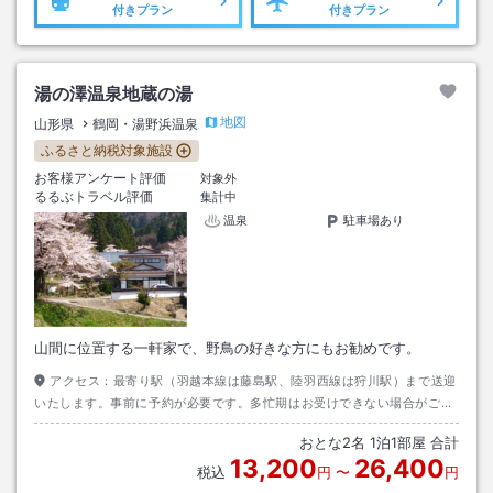
付きプラン
付きプラン
湯の澤温泉地蔵の湯
地図
山形県
鶴岡・湯野浜温泉
ふるさと納税対象施設
お客様アンケート評価
対象外
るるぶトラベル評価
集計中
温泉
駐車場あり
山間に位置する一軒家で、野鳥の好きな方にもお勧めです。
アクセス：
最寄り駅（羽越本線は藤島駅、陸羽西線は狩川駅）まで送迎
いたします。事前に予約が必要です。多忙期はお受けできない場合がござ
います。
おとな
2
名
1
泊
1
部屋 合計
13,200
26,400
税込
円
〜
円