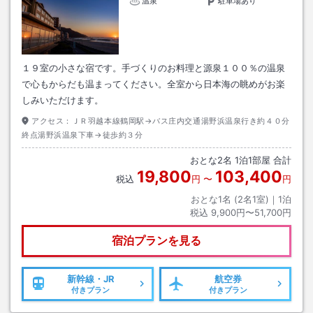
温泉
駐車場あり
１９室の小さな宿です。手づくりのお料理と源泉１００％の温泉
で心もからだも温まってください。全室から日本海の眺めがお楽
しみいただけます。
アクセス：
ＪＲ羽越本線鶴岡駅→バス庄内交通湯野浜温泉行き約４０分
終点湯野浜温泉下車→徒歩約３分
おとな
2
名
1
泊
1
部屋 合計
19,800
103,400
税込
円
〜
円
おとな1名 (
2
名1室)｜
1
泊
税込
9,900円〜51,700円
宿泊プランを見る
新幹線・JR
航空券
付きプラン
付きプラン