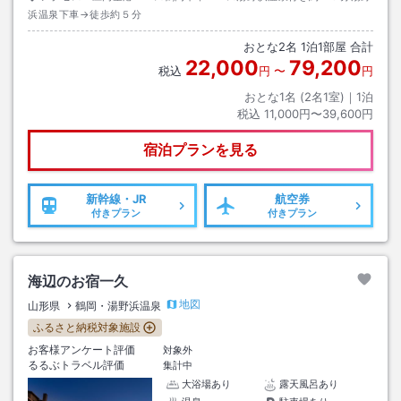
浜温泉下車→徒歩約５分
おとな
2
名
1
泊
1
部屋 合計
22,000
79,200
税込
円
〜
円
おとな1名 (
2
名1室)｜
1
泊
税込
11,000円〜39,600円
宿泊プランを見る
新幹線・JR
航空券
付きプラン
付きプラン
海辺のお宿一久
地図
山形県
鶴岡・湯野浜温泉
ふるさと納税対象施設
お客様アンケート評価
対象外
るるぶトラベル評価
集計中
大浴場あり
露天風呂あり