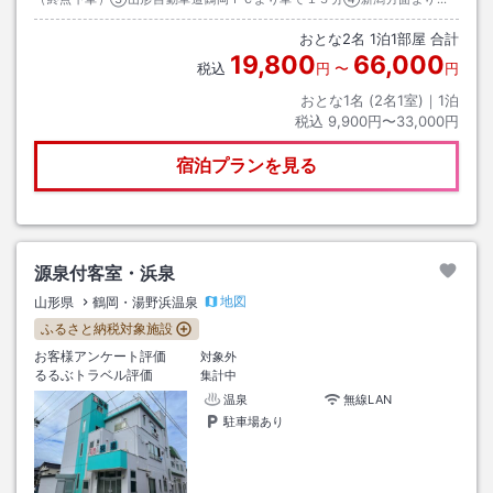
７、由良から県道５０号⑤秋田方面よりＲ７、新両羽橋過ぎの綿町交差点
おとな
2
名
1
泊
1
部屋 合計
右折、県道３８号
19,800
66,000
税込
円
〜
円
おとな1名 (
2
名1室)｜
1
泊
税込
9,900円〜33,000円
宿泊プランを見る
源泉付客室・浜泉
地図
山形県
鶴岡・湯野浜温泉
ふるさと納税対象施設
お客様アンケート評価
対象外
るるぶトラベル評価
集計中
温泉
無線LAN
駐車場あり