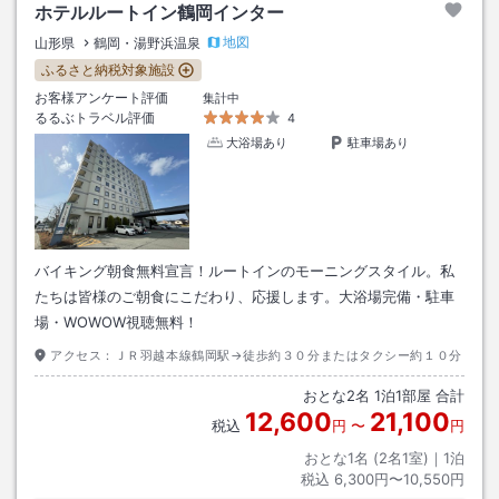
ホテルルートイン鶴岡インター
地図
山形県
鶴岡・湯野浜温泉
ふるさと納税対象施設
お客様アンケート評価
集計中
るるぶトラベル評価
4
大浴場あり
駐車場あり
バイキング朝食無料宣言！ルートインのモーニングスタイル。私
たちは皆様のご朝食にこだわり、応援します。大浴場完備・駐車
場・WOWOW視聴無料！
アクセス：
ＪＲ羽越本線鶴岡駅→徒歩約３０分またはタクシー約１０分
おとな
2
名
1
泊
1
部屋 合計
12,600
21,100
税込
円
〜
円
おとな1名 (
2
名1室)｜
1
泊
税込
6,300円〜10,550円