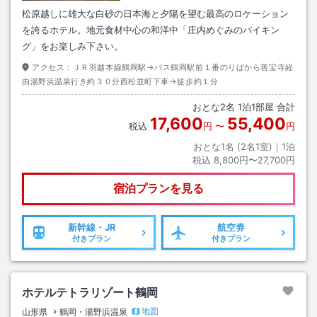
松原越しに雄大な白砂の日本海と夕陽を望む最高のロケーション
を誇るホテル。地元食材中心の和洋中「庄内めぐみのバイキン
グ」をお楽しみ下さい。
アクセス：
ＪＲ羽越本線鶴岡駅→バス鶴岡駅前１番のりばから善宝寺経
由湯野浜温泉行き約３０分西松並町下車→徒歩約１分
おとな
2
名
1
泊
1
部屋 合計
17,600
55,400
税込
円
〜
円
おとな1名 (
2
名1室)｜
1
泊
税込
8,800円〜27,700円
宿泊プランを見る
新幹線・JR
航空券
付きプラン
付きプラン
ホテルテトラリゾート鶴岡
地図
山形県
鶴岡・湯野浜温泉