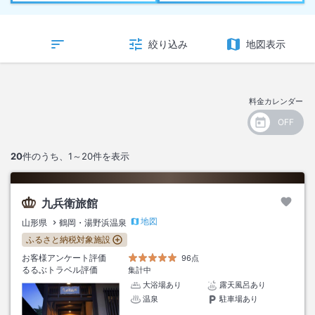
絞り込み
地図表示
料金カレンダー
20
件のうち、
1～20
件を表示
九兵衛旅館
地図
山形県
鶴岡・湯野浜温泉
ふるさと納税対象施設
お客様アンケート評価
96点
るるぶトラベル評価
集計中
大浴場あり
露天風呂あり
温泉
駐車場あり