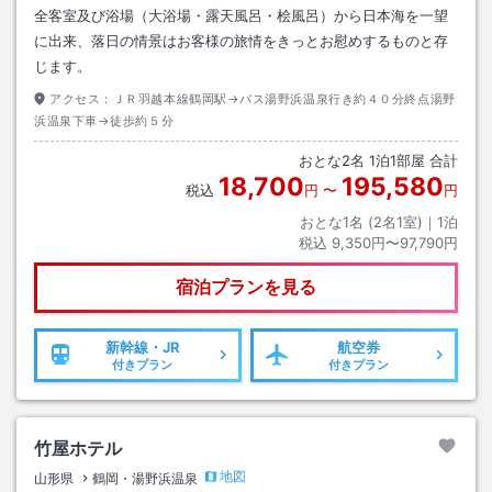
全客室及び浴場（大浴場・露天風呂・桧風呂）から日本海を一望
に出来、落日の情景はお客様の旅情をきっとお慰めするものと存
じます。
アクセス：
ＪＲ羽越本線鶴岡駅→バス湯野浜温泉行き約４０分終点湯野
浜温泉下車→徒歩約５分
おとな
2
名
1
泊
1
部屋 合計
18,700
195,580
税込
円
〜
円
おとな1名 (
2
名1室)｜
1
泊
税込
9,350円〜97,790円
宿泊プランを見る
新幹線・JR
航空券
付きプラン
付きプラン
竹屋ホテル
地図
山形県
鶴岡・湯野浜温泉