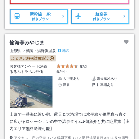
新幹線・JR
航空券
付きプラン
付きプラン
愉海亭みやじま
地図
山形県
鶴岡・湯野浜温泉
ふるさと納税対象施設
お客様アンケート評価
87点
るるぶトラベル評価
集計中
大浴場あり
露天風呂あり
温泉
駐車場あり
山形で一番海に近い宿。露天＆大浴場では水平線が視界真っ直ぐ
に広がるロケーションの中で温泉タイム♪旬魚介と共に絶景旅【庄
内エリア無料送迎可能】
アクセス：
庄内空港→バス鶴岡下車→バス湯野浜温泉行き約４５分湯野