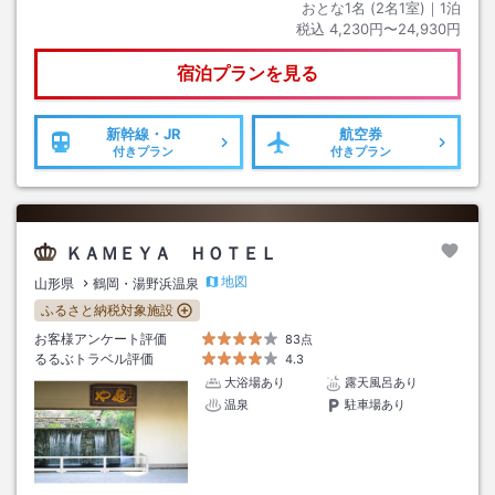
おとな1名 (
2
名1室)｜
1
泊
税込
4,230円〜24,930円
宿泊プランを見る
新幹線・JR
航空券
付きプラン
付きプラン
ＫＡＭＥＹＡ ＨＯＴＥＬ
地図
山形県
鶴岡・湯野浜温泉
ふるさと納税対象施設
お客様アンケート評価
83点
るるぶトラベル評価
4.3
大浴場あり
露天風呂あり
温泉
駐車場あり