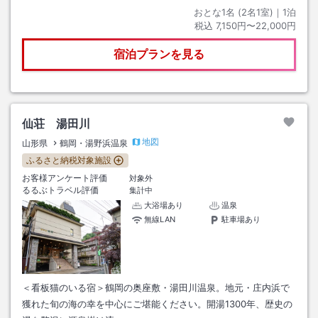
おとな1名 (
2
名1室)｜
1
泊
税込
7,150円〜22,000円
宿泊プランを見る
仙荘 湯田川
地図
山形県
鶴岡・湯野浜温泉
ふるさと納税対象施設
お客様アンケート評価
対象外
るるぶトラベル評価
集計中
大浴場あり
温泉
無線LAN
駐車場あり
＜看板猫のいる宿＞鶴岡の奥座敷・湯田川温泉。地元・庄内浜で
獲れた旬の海の幸を中心にご堪能ください。開湯1300年、歴史の