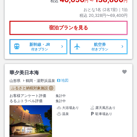
税込
円
〜
円
おとな1名 (
2
名1室)｜
1
泊
税込
20,328円〜69,400円
宿泊プランを見る
新幹線・JR
航空券
付きプラン
付きプラン
華夕美日本海
地図
山形県
鶴岡・湯野浜温泉
ふるさと納税対象施設
お客様アンケート評価
集計中
るるぶトラベル評価
集計中
大浴場あり
露天風呂あり
温泉
駐車場あり