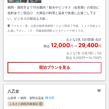
鶴岡・酒田市まで15分圏内！観光やビジネス（短長期）の宿泊に
低料金でご宿泊◎ 大満足の料理と温泉で快適にお過ごし下さ
い。ビジネスの宿泊も大歓…
アクセス：
車：山形自動車道鶴岡ＩＣより国道７号線、１１２号線より
お越し下さい。ＪＲ：羽越線鶴岡駅よりタクシーで約２０分。
おとな
2
名
1
泊
1
部屋 合計
12,000
29,400
税込
円
〜
円
おとな1名 (
2
名1室)｜
1
泊
税込
6,000円〜14,700円
宿泊プランを見る
八乙女
地図
山形県
鶴岡・湯野浜温泉
ふるさと納税対象施設