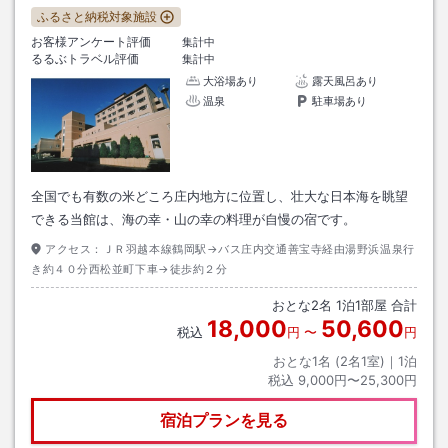
ふるさと納税対象施設
お客様アンケート評価
集計中
るるぶトラベル評価
集計中
大浴場あり
露天風呂あり
温泉
駐車場あり
全国でも有数の米どころ庄内地方に位置し、壮大な日本海を眺望
できる当館は、海の幸・山の幸の料理が自慢の宿です。
アクセス：
ＪＲ羽越本線鶴岡駅→バス庄内交通善宝寺経由湯野浜温泉行
き約４０分西松並町下車→徒歩約２分
おとな
2
名
1
泊
1
部屋 合計
18,000
50,600
税込
円
〜
円
おとな1名 (
2
名1室)｜
1
泊
税込
9,000円〜25,300円
宿泊プランを見る