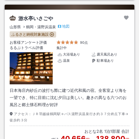
游水亭いさごや
地図
山形県
鶴岡・湯野浜温泉
ふるさと納税対象施設
お客様アンケート評価
90点
るるぶトラベル評価
集計中
大浴場あり
露天風呂あり
温泉
駐車場あり
日本海庄内砂丘の波打ち際に建つ近代和風の宿。全客室より海を
一望でき、特に目前に沈む夕日は美しい。趣きの異なる六つのお
風呂と郷土懐石料理が好評
アクセス：
ＪＲ羽越線鶴岡駅→バス湯野浜温泉行き約３７分終点下車→
徒歩約３分
おとな
2
名
1
泊
1
部屋 合計
40,656
138,800