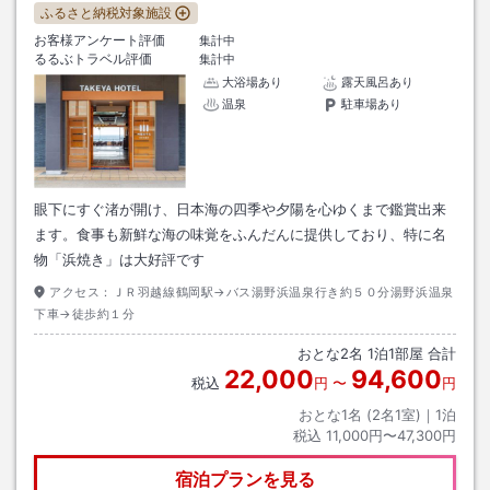
ふるさと納税対象施設
お客様アンケート評価
集計中
るるぶトラベル評価
集計中
大浴場あり
露天風呂あり
温泉
駐車場あり
眼下にすぐ渚が開け、日本海の四季や夕陽を心ゆくまで鑑賞出来
ます。食事も新鮮な海の味覚をふんだんに提供しており、特に名
物「浜焼き」は大好評です
アクセス：
ＪＲ羽越線鶴岡駅→バス湯野浜温泉行き約５０分湯野浜温泉
下車→徒歩約１分
おとな
2
名
1
泊
1
部屋 合計
22,000
94,600
税込
円
〜
円
おとな1名 (
2
名1室)｜
1
泊
税込
11,000円〜47,300円
宿泊プランを見る