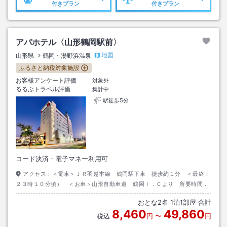
付きプラン
付きプラン
アパホテル〈山形鶴岡駅前〉
地図
山形県
鶴岡・湯野浜温泉
ふるさと納税対象施設
お客様アンケート評価
対象外
るるぶトラベル評価
集計中
駅徒歩5分
コード決済・電子マネー利用可
アクセス：
＜電車＞ＪＲ羽越本線 鶴岡駅下車 徒歩約１分 ＜最終：
２３時１０分頃） ＜お車＞山形自動車道 鶴岡Ｉ．Ｃより 所要時間約
15分
おとな
2
名
1
泊
1
部屋 合計
8,460
49,860
税込
円
〜
円