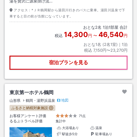
湯を贅沢に源泉掛け流…
アクセス：
*ＪＲ鶴岡駅から湯田川行きのバスに乗車。湯田川温泉で下
車すると目の前が当館になっています。
おとな
2
名
1
泊
1
部屋 合計
14,300
46,540
税込
円
〜
円
おとな1名 (
2
名1室)｜
1
泊
税込
7,150円〜23,270円
宿泊プランを見る
東京第一ホテル鶴岡
地図
山形県
鶴岡・湯野浜温泉
ふるさと納税対象施設
お客様アンケート評価
71点
るるぶトラベル評価
集計中
大浴場あり
温泉
駅徒歩5分
駐車場あり