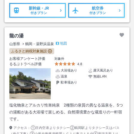
新幹線・JR
航空券
付きプラン
付きプラン
龍の湯
地図
山形県
鶴岡・湯野浜温泉
ふるさと納税対象施設
お客様アンケート評価
対象外
るるぶトラベル評価
4.8
大浴場あり
露天風呂あり
温泉
無線LAN
駐車場あり
塩化物泉とアルカリ性単純泉 2種類の泉質の異なる温泉を、5つ
の湯船がある大浴場で楽しめる。自然環境豊かな蔵造りの一軒宿
です。
アクセス：
①庄内空港よりタクシー②鶴岡駅よりタクシー又はバス
（終点下車）③山形自動車道鶴岡ＩＣより車で１５分④新潟方面よりＲ