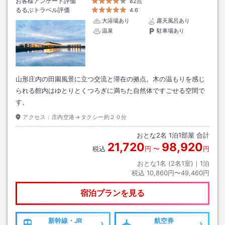
お客様アンケート評価
82点
るるぶトラベル評価
4.6
大浴場あり
露天風呂あり
温泉
駐車場あり
山形庄内の田園風景に立つ交流と滞在の拠点。木の温もりを感じ
られる館内はゆとりとくつろぎに満ちた自然体ですごせる空間で
す。
アクセス：
庄内空港→タクシー約２０分
おとな
2
名
1
泊
1
部屋 合計
21,720
98,920
税込
円
〜
円
おとな1名 (
2
名1室)｜
1
泊
税込
10,860円〜49,460円
宿泊プランを見る
新幹線・JR
航空券