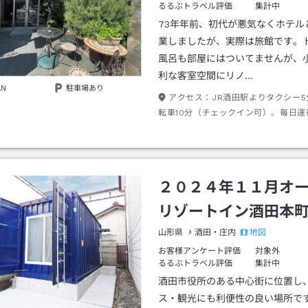
るるぶトラベル評価
集計中
73年年前、初代が悪気なくホテル
業しましたが、実際は旅館です。
風呂も部屋にはついてませんが、
利な客室空間にリノ…
AN
駐車場あり
アクセス：
JR酒田駅よりタクシー
転車10分（チェックイン可）。毎日運
学線「日和山公園下」下車で徒歩1分未
分料金200円）。駅発9：40／10：40
17：50、駅行9：33／11：38／12：53
15：28 ／19：48。月水金は「南新
２０２４年１１月オ
（徒歩4分、所要12分）も有。
リゾートイン酒田本
地図
山形県
酒田・庄内
お客様アンケート評価
対象外
るるぶトラベル評価
集計中
酒田市役所のある中心街に位置し
ス・観光にも利便性の良い場所で