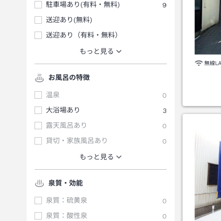
駐車場あり(有料・無料)
9
送迎あり(無料)
送迎あり（有料・無料）
もっと見る
無線L
お風呂の特徴
温泉
0
大浴場あり
3
露天風呂あり
0
貸切・家族風呂あり
0
もっと見る
泉質・効能
泉質：硫黄泉
0
泉質：酸性泉
0