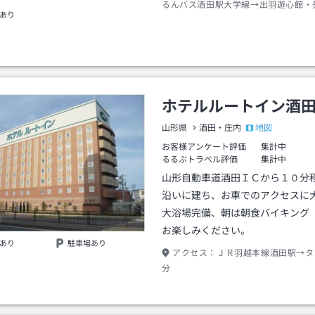
るんバス酒田駅大学線→出羽遊心館・
あり
約８分→山居倉庫下車→徒歩約３分
ホテルルートイン酒
地図
山形県
酒田・庄内
お客様アンケート評価
集計中
るるぶトラベル評価
集計中
山形自動車道酒田ＩＣから１０分
沿いに建ち、お車でのアクセスに
大浴場完備、朝は朝食バイキング
お楽しみください。
あり
駐車場あり
アクセス：
ＪＲ羽越本線酒田駅→タ
分