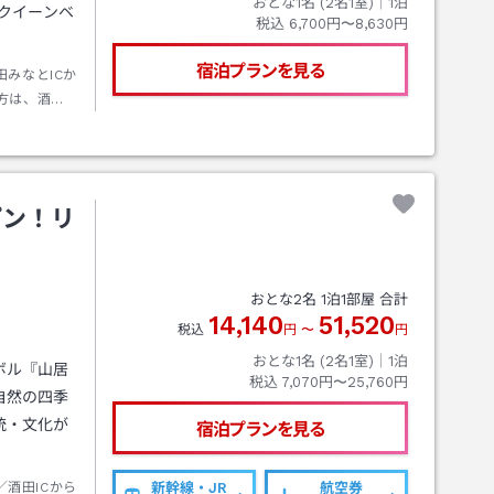
おとな1名 (
2
名1室)｜
1
泊
クイーンベ
税込
6,700円〜8,630円
宿泊プランを見る
田みなとICか
方は、酒田
ーもご利用
連絡バスを
いただき、
ます。
プン！リ
おとな
2
名
1
泊
1
部屋 合計
14,140
51,520
税込
円
〜
円
おとな1名 (
2
名1室)｜
1
泊
ボル『山居
税込
7,070円〜25,760円
自然の四季
統・文化が
宿泊プランを見る
酒田ICから
新幹線・JR
航空券