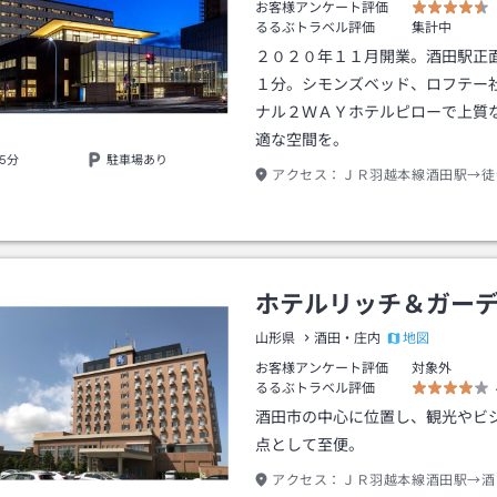
お客様アンケート評価
るるぶトラベル評価
集計中
２０２０年１１月開業。酒田駅正
１分。シモンズベッド、ロフテー
ナル２ＷＡＹホテルピローで上質
適な空間を。
5分
駐車場あり
アクセス：
ＪＲ羽越本線酒田駅→徒
ホテルリッチ＆ガー
地図
山形県
酒田・庄内
お客様アンケート評価
対象外
るるぶトラベル評価
酒田市の中心に位置し、観光やビ
点として至便。
アクセス：
ＪＲ羽越本線酒田駅→酒