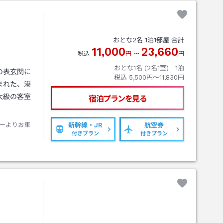
おとな
2
名
1
泊
1
部屋 合計
11,000
23,660
税込
円
〜
円
おとな1名 (
2
名1室)｜
1
泊
の表玄関に
税込
5,500円〜11,830円
まれた、港
大級の客室
宿泊プランを見る
ーよりお車
新幹線・JR
航空券
付きプラン
付きプラン