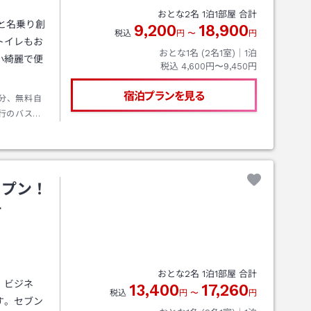
おとな
2
名
1
泊
1
部屋 合計
と名乗り創
9,200
18,900
税込
円
〜
円
トイレもお
おとな1名 (
2
名1室)｜
1
泊
小綺麗で便
税込
4,600円〜9,450円
宿泊プランを見る
5分、無料自
行のバス大
満（所要6
／13：30／
／14：13／
町2丁目」停
ープン！
町
おとな
2
名
1
泊
1
部屋 合計
、ビジネ
13,400
17,260
税込
円
〜
円
す。セブン