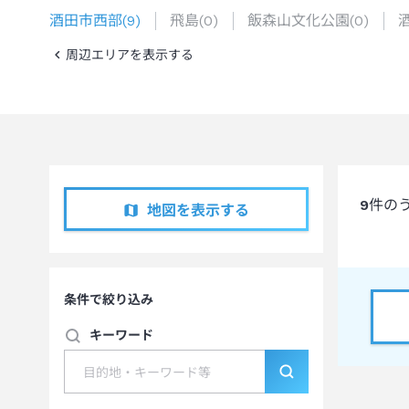
酒田市西部
(
9
)
飛島
(
0
)
飯森山文化公園
(
0
)
周辺エリアを表示する
9
件の
地図を表示する
条件で絞り込み
キーワード