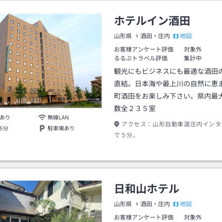
ホテルイン酒田
地図
山形県
酒田・庄内
お客様アンケート評価
対象外
るるぶトラベル評価
集計中
観光にもビジネスにも最適な酒田
直結。日本海や最上川の自然に恵
町酒田をお楽しみ下さい。県内最
数全２３５室
あり
無線LAN
アクセス：
山形自動車道庄内インタ
5分
駐車場あり
で５分。
日和山ホテル
地図
山形県
酒田・庄内
お客様アンケート評価
対象外