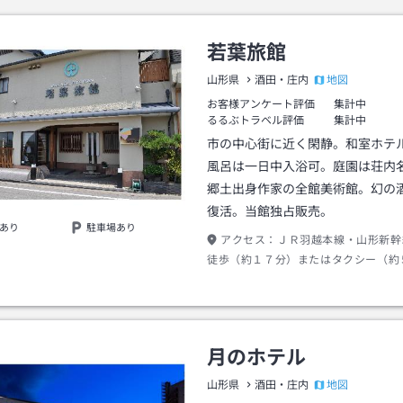
若葉旅館
地図
山形県
酒田・庄内
お客様アンケート評価
集計中
るるぶトラベル評価
集計中
市の中心街に近く閑静。和室ホテ
風呂は一日中入浴可。庭園は荘内
郷土出身作家の全館美術館。幻の
復活。当館独占販売。
あり
駐車場あり
アクセス：
ＪＲ羽越本線・山形新幹
徒歩（約１７分）またはタクシー（約
月のホテル
地図
山形県
酒田・庄内