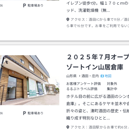
イレブン徒歩1分。幅１７０ｃｍの
AN
駐車場あり
ッド、洗濯乾燥機（無…
アクセス：
酒田ICから車で11分／酒
ら車で15分です。お車をご利用でない
駅・庄内空港からタクシーやレンタカ
いただけます。庄内空港より庄内空港
ご利用の際は、「山居倉庫前」で降車
そこからホテルまで徒歩約9分となり
２０２５年７月オー
ゾートイン山居倉庫
地図
山形県
酒田・庄内
お客様アンケート評価
対象外
るるぶトラベル評価
集計中
ホテル目の前に広がる酒田のシン
倉庫』。そこにあるケヤキ並木や
折々の姿と、湊町酒田の歴史・伝
AN
駐車場あり
織り成す特別なひとと…
アクセス：
酒田駅からお車で約6分／