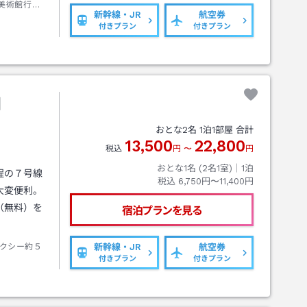
美術館行き
新幹線・JR
航空券
付きプラン
付きプラン
田
おとな
2
名
1
泊
1
部屋 合計
13,500
22,800
税込
円
〜
円
おとな1名 (
2
名1室)｜
1
泊
程の７号線
税込
6,750円〜11,400円
大変便利。
（無料）を
宿泊プランを見る
クシー約５
新幹線・JR
航空券
付きプラン
付きプラン