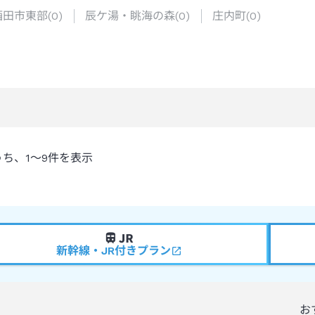
酒田市東部
(
0
)
辰ケ湯・眺海の森
(
0
)
庄内町
(
0
)
うち、
1～9
件を表示
新幹線・JR付きプラン
お