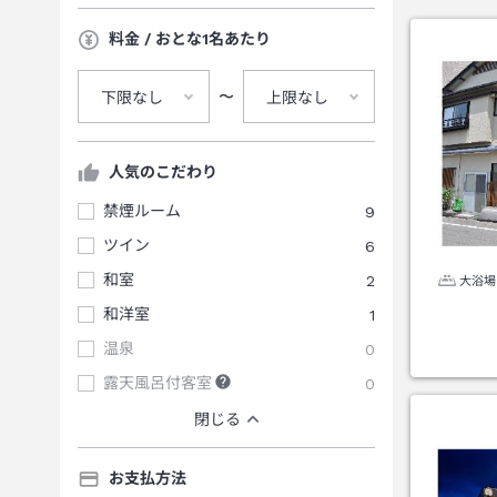
料金 / おとな1名あたり
〜
下限なし
上限なし
人気のこだわり
禁煙ルーム
9
ツイン
6
和室
2
大浴場
和洋室
1
温泉
0
露天風呂付客室
0
閉じる
お支払方法