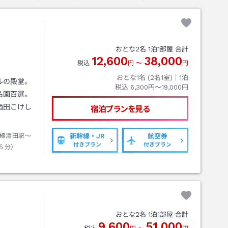
おとな
2
名
1
泊
1
部屋 合計
12,600
38,000
税込
円
〜
円
おとな1名 (
2
名1室)｜
1
泊
ルの殿堂。
税込
6,300円〜19,000円
名園百選。
酒田こけし
宿泊プランを見る
線酒田駅～
新幹線・JR
航空券
付きプラン
付きプラン
５分）
おとな
2
名
1
泊
1
部屋 合計
9,600
51,000