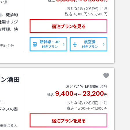
税込
円
〜
円
87点
おとな1名 (
2
名1室)｜
1
泊
税込
4,800円〜25,500円
面、徒歩約
社製オリジ
宿泊プランを見る
な睡眠、快
新幹線・JR
航空券
歩約１分
付きプラン
付きプラン
デン酒田
おとな
2
名
1
泊
1
部屋 合計
9,400
23,200
税込
円
〜
円
4.1
おとな1名 (
2
名1室)｜
1
泊
税込
4,700円〜11,600円
ジネスの拠
宿泊プランを見る
田乗合るん