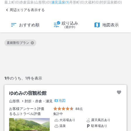
最上町
(
0
)
赤倉温泉(山形県)
(
0
)
瀬見温泉
(
1
)
舟形町
(
0
)
大蔵村
(
0
)
肘折温泉郷
(
0
)
周辺エリアを表示する
絞り込み
おすすめ順
地図表示
(選択中)
直前割引プラン
この絞り込み条件を解除
1
件のうち、
1
件を表示
ゆめみの宿観松館
地図
山形県
肘折・赤倉・瀬見
お客様アンケート評価
88点
るるぶトラベル評価
集計中
大浴場あり
露天風呂あり
温泉
駐車場あり