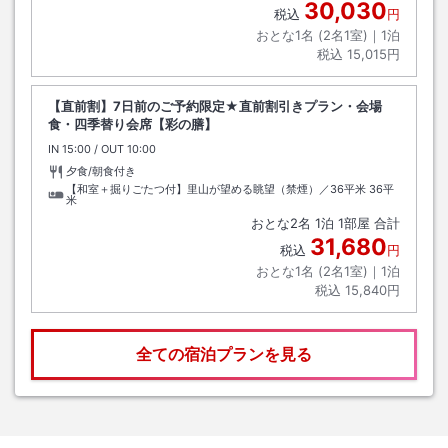
30,030
税込
円
おとな1名 (
2
名1室)｜
1
泊
税込
15,015円
【直前割】7日前のご予約限定★直前割引きプラン・会場
食・四季替り会席【彩の膳】
IN
チェックイン
15:00
/ OUT
チェックアウト
10:00
夕食/朝食付き
【和室＋掘りごたつ付】里山が望める眺望（禁煙）／36平米
36平
米
おとな
2
名
1
泊
1
部屋 合計
31,680
税込
円
おとな1名 (
2
名1室)｜
1
泊
税込
15,840円
全ての宿泊プランを見る