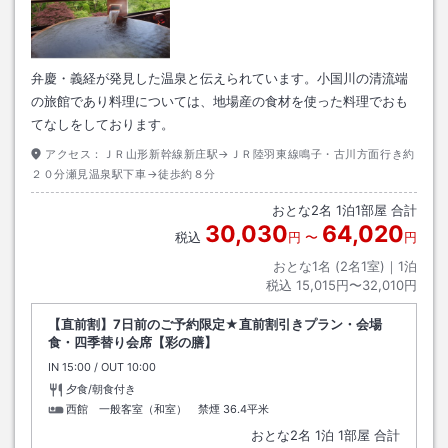
弁慶・義経が発見した温泉と伝えられています。小国川の清流端
の旅館であり料理については、地場産の食材を使った料理でおも
てなしをしております。
アクセス：
ＪＲ山形新幹線新庄駅→ＪＲ陸羽東線鳴子・古川方面行き約
２０分瀬見温泉駅下車→徒歩約８分
おとな
2
名
1
泊
1
部屋 合計
30,030
64,020
税込
円
〜
円
おとな1名 (
2
名1室)｜
1
泊
税込
15,015円〜32,010円
【直前割】7日前のご予約限定★直前割引きプラン・会場
食・四季替り会席【彩の膳】
IN
チェックイン
15:00
/ OUT
チェックアウト
10:00
夕食/朝食付き
西館 一般客室（和室） 禁煙
36.4平米
おとな
2
名
1
泊
1
部屋 合計