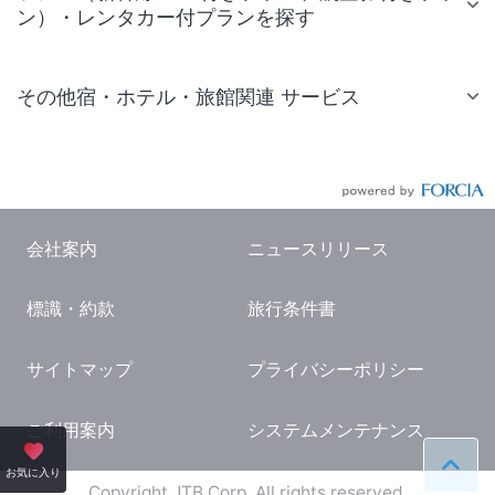
ン）・レンタカー付プランを探す
その他宿・ホテル・旅館関連 サービス
国内旅行・国内ツアー
JR・新幹線付きツアー
航空券付きツアー
会社案内
ニュースリリース
現地観光・レジャーチケット
標識・約款
旅行条件書
国内観光ガイド
旅行・観光情報
サイトマップ
プライバシーポリシー
ご利用案内
システムメンテナンス
ペー
お気に入り
Copyright JTB Corp. All rights reserved.