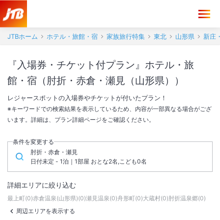
JTBホーム
ホテル・旅館・宿
家族旅行特集
東北
山形県
新庄
『入場券・チケット付プラン』ホテル・旅
館・宿（肘折・赤倉・瀬見（山形県））
レジャースポットの入場券やチケットが付いたプラン！
※キーワードでの検索結果を表示しているため、内容が一部異なる場合がござ
います。詳細は、プラン詳細ページをご確認ください。
条件を変更する
肘折・赤倉・瀬見
日付未定 - 1泊｜1部屋 おとな2名,こども0名
詳細エリアに絞り込む
最上町
(
0
)
赤倉温泉(山形県)
(
0
)
瀬見温泉
(
0
)
舟形町
(
0
)
大蔵村
(
0
)
肘折温泉郷
(
0
)
周辺エリアを表示する