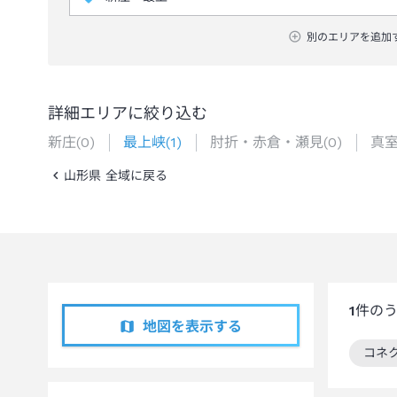
別のエリアを追加
詳細エリアに絞り込む
新庄
(
0
)
最上峡
(
1
)
肘折・赤倉・瀬見
(
0
)
真
山形県 全域に戻る
1
件の
地図を表示する
コネ
この