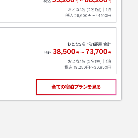
税込
円
〜
円
おとな1名 (
2
名1室)｜
1
泊
税込
26,600円〜44,100円
おとな
2
名
1
泊
1
部屋 合計
38,500
73,700
税込
円
〜
円
おとな1名 (
2
名1室)｜
1
泊
税込
19,250円〜36,850円
全ての宿泊プランを見る