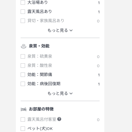
大浴場あり
1
露天風呂あり
1
貸切・家族風呂あり
0
もっと見る
泉質・効能
泉質：硫黄泉
0
泉質：酸性泉
0
効能：関節痛
1
効能：病後回復期
1
もっと見る
お部屋の特徴
露天風呂付客室
0
ペット(犬)OK