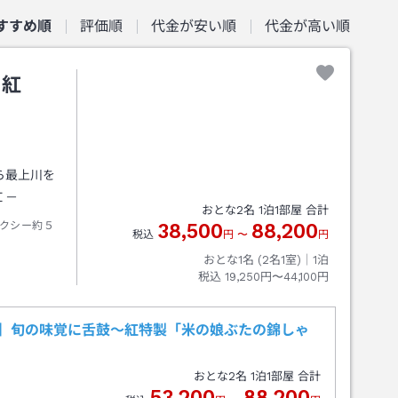
すすめ順
評価順
代金が安い順
代金が高い順
 紅
ら最上川を
Ｉ－
おとな
2
名
1
泊
1
部屋 合計
クシー約５
38,500
88,200
税込
円
〜
円
おとな1名 (
2
名1室)｜
1
泊
税込
19,250円〜44,100円
】旬の味覚に舌鼓～紅特製「米の娘ぶたの錦しゃ
おとな
2
名
1
泊
1
部屋 合計
53,200
88,200