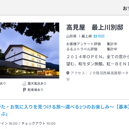
お
高見屋 最上川別邸
地図
山形県
最上峡
お客様アンケート評価
集計中
るるぶトラベル評価
集計中
２０１４年ＯＰＥＮ。全ての窓か
望む、和モダン旅館。紅－ＢＥＮ
アクセス：
ＪＲ陸羽西線高屋駅→タ
分
あり
露天風呂あり
駐車場あり
がた・お気に入りを見つける旅～選べる2つのお楽しみ～【基本
ゃぶ」
クイン
15:00
/ チェックアウト
10:00