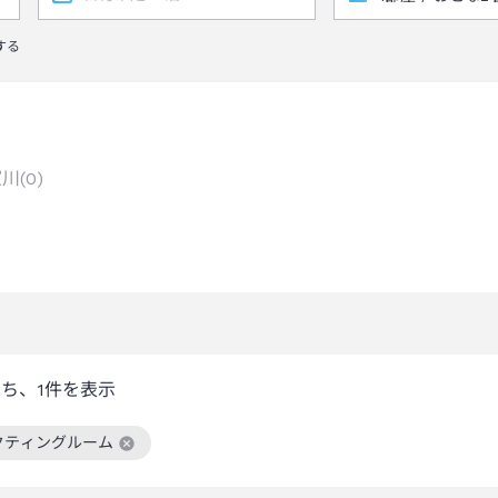
する
室川
(
0
)
うち、
1
件を表示
クティングルーム
絞り込み条件を解除