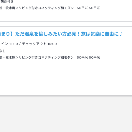
/朝食付き
館・牧水庵＞リビング付きコネクティング和モダン 50平米
50平米
泊まり】ただ温泉を愉しみたい方必見！旅は気楽に自由に♪
クイン
15:00
/ チェックアウト
10:00
なし
館・牧水庵＞リビング付きコネクティング和モダン 50平米
50平米