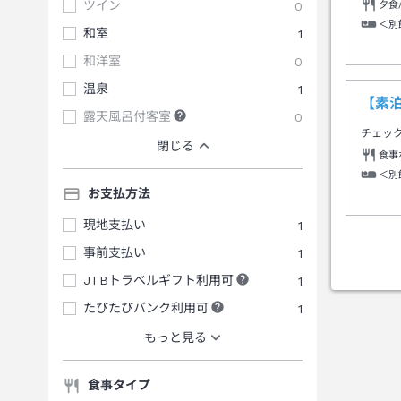
ツイン
0
夕食
＜別
和室
1
和洋室
0
温泉
1
【素
露天風呂付客室
0
チェッ
閉じる
食事
＜別
お支払方法
現地支払い
1
事前支払い
1
JTBトラベルギフト利用可
1
たびたびバンク利用可
1
もっと見る
食事タイプ