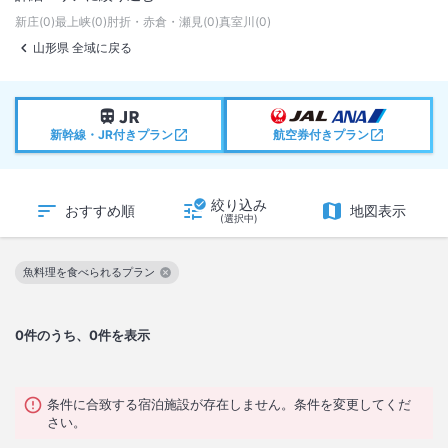
新庄
(
0
)
最上峡
(
0
)
肘折・赤倉・瀬見
(
0
)
真室川
(
0
)
山形県 全域に戻る
新幹線・JR付きプラン
航空券付きプラン
絞り込み
おすすめ順
地図表示
(選択中)
魚料理を食べられるプラン
この絞り込み条件を解除
0
件のうち、0件を表示
条件に合致する宿泊施設が存在しません。条件を変更してくだ
さい。