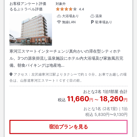
お客様アンケート評価
対象外
るるぶトラベル評価
4.4
大浴場あり
温泉
無線LAN
駐車場あり
寒河江スマートインターチェンジ真向かいの滞在型シティホテ
ル。3つの源泉掛流し温泉施設にホテル内大浴場及び家族風呂完
備。朝食バイキングは地産地…
アクセス：
左沢線寒河江駅よりタクシーで約１０分。お車でお越しの場
合は、山形道寒河江スマートＩＣすぐ目の前。
おとな
2
名
1
泊
1
部屋 合計
11,660
18,260
税込
円
〜
円
おとな1名 (
2
名1室)｜
1
泊
税込
5,830円〜9,130円
宿泊プランを見る