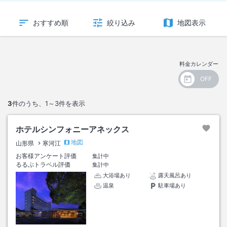
おすすめ順
絞り込み
地図表示
料金カレンダー
3
件のうち、
1～3
件を表示
ホテルシンフォニーアネックス
地図
山形県
寒河江
お客様アンケート評価
集計中
るるぶトラベル評価
集計中
大浴場あり
露天風呂あり
温泉
駐車場あり