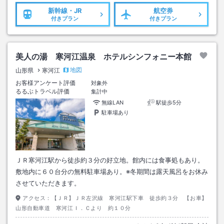
新幹線・JR
航空券
付きプラン
付きプラン
美人の湯 寒河江温泉 ホテルシンフォニー本館
地図
山形県
寒河江
お客様アンケート評価
対象外
るるぶトラベル評価
集計中
無線LAN
駅徒歩5分
駐車場あり
ＪＲ寒河江駅から徒歩約３分の好立地。館内には食事処もあり。
敷地内に６０台分の無料駐車場あり。※冬期間は露天風呂をお休み
させていただきます。
アクセス：
【ＪＲ】ＪＲ左沢線 寒河江駅下車 徒歩約３分 【お車】
山形自動車道 寒河江Ｉ．Ｃより 約１０分