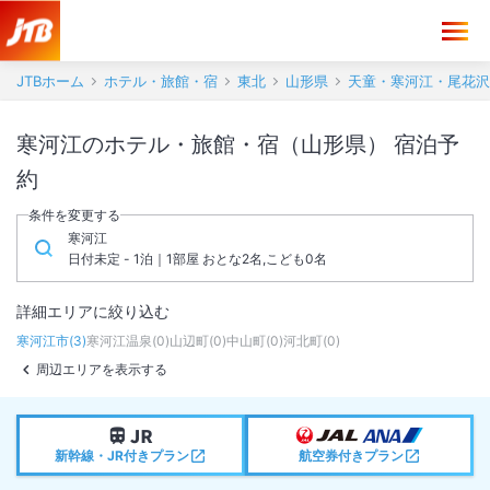
JTBホーム
ホテル・旅館・宿
東北
山形県
天童・寒河江・尾花沢
寒河江のホテル・旅館・宿（山形県） 宿泊予
約
条件を変更する
寒河江
日付未定 - 1泊｜1部屋 おとな2名,こども0名
詳細エリアに絞り込む
寒河江市
(
3
)
寒河江温泉
(
0
)
山辺町
(
0
)
中山町
(
0
)
河北町
(
0
)
周辺エリアを表示する
新幹線・JR付きプラン
航空券付きプラン