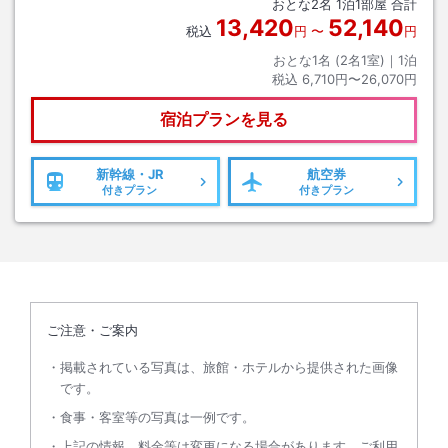
おとな
2
名
1
泊
1
部屋 合計
13,420
52,140
税込
円
〜
円
おとな1名 (
2
名1室)｜
1
泊
税込
6,710円〜26,070円
宿泊プランを見る
新幹線・JR
航空券
付きプラン
付きプラン
ご注意・ご案内
掲載されている写真は、旅館・ホテルから提供された画像
です。
食事・客室等の写真は一例です。
上記の情報、料金等は変更になる場合があります。ご利用