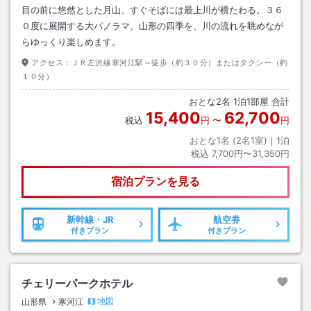
目の前に悠然とした月山、すぐそばには最上川が横たわる。３６
０度に展開する大パノラマ。山形の四季を、川の流れを眺めなが
らゆっくり楽しめます。
アクセス：
ＪＲ左沢線寒河江駅～徒歩（約３０分）またはタクシー（約
１０分）
おとな
2
名
1
泊
1
部屋 合計
15,400
62,700
税込
円
〜
円
おとな1名 (
2
名1室)｜
1
泊
税込
7,700円〜31,350円
宿泊プランを見る
新幹線・JR
航空券
付きプラン
付きプラン
チェリーパークホテル
地図
山形県
寒河江