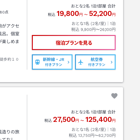
おとな
2
名
1
泊
1
部屋 合計
19,800
52,200
80点
税込
円
〜
円
おとな1名 (
2
名1室)｜
1
泊
駒がアクセ
税込
9,900円〜26,100円
風呂。個室
が楽しめま
宿泊プランを見る
徒歩約１０
新幹線・JR
航空券
付きプラン
付きプラン
おとな
2
名
1
泊
1
部屋 合計
27,500
125,400
税込
円
〜
円
おとな1名 (
2
名1室)｜
1
泊
風造りの旅
税込
13,750円〜62,700円
もてなし。