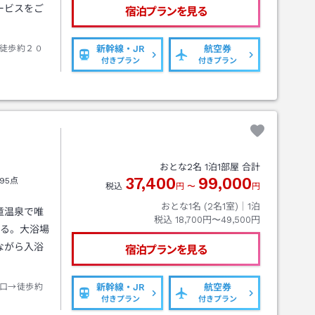
ービスをご
宿泊プランを見る
徒歩約２０
新幹線・JR
航空券
付きプラン
付きプラン
おとな
2
名
1
泊
1
部屋 合計
37,400
99,000
95点
税込
円
〜
円
おとな1名 (
2
名1室)｜
1
泊
童温泉で唯
税込
18,700円〜49,500円
める。大浴場
ながら入浴
宿泊プランを見る
口→徒歩約
新幹線・JR
航空券
付きプラン
付きプラン