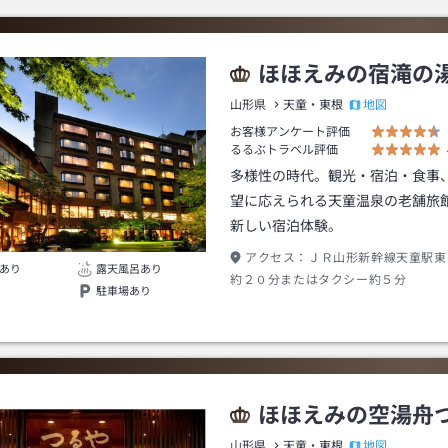
ほほえみの宿滝の
地図
山形県
天童・東根
お客様アンケート評価
るるぶトラベル評価
多様性の時代。観光・宿泊・食事
望に応えられる天童温泉の老舗旅
新しい宿泊体験。
アクセス：
ＪＲ山形新幹線天童駅東
あり
露天風呂あり
約２０分またはタクシー約５分
駐車場あり
ほほえみの空湯舟
地図
山形県
天童・東根