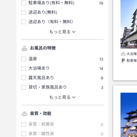
駐車場あり(有料・無料)
19
送迎あり(無料)
送迎あり（有料・無料）
もっと見る
お風呂の特徴
大浴場
温泉
13
駐車場
大浴場あり
14
露天風呂あり
9
貸切・家族風呂あり
3
もっと見る
泉質・効能
泉質：硫黄泉
0
泉質：酸性泉
0