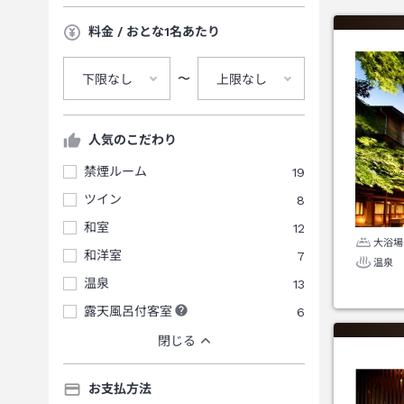
料金 / おとな1名あたり
〜
下限なし
上限なし
人気のこだわり
禁煙ルーム
19
ツイン
8
和室
12
大浴場
和洋室
7
温泉
温泉
13
露天風呂付客室
6
閉じる
お支払方法