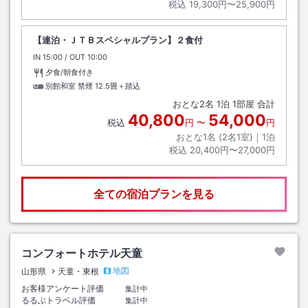
税込
19,300円〜25,900円
【連泊・ＪＴＢスペシャルプラン】２食付
IN
チェックイン
15:00
/ OUT
チェックアウト
10:00
夕食/朝食付き
別館和室 禁煙
12.5畳＋踏込
おとな
2
名
1
泊
1
部屋 合計
40,800
54,000
税込
円
〜
円
おとな1名 (
2
名1室)｜
1
泊
税込
20,400円〜27,000円
全ての宿泊プランを見る
コンフォートホテル天童
地図
山形県
天童・東根
お客様アンケート評価
集計中
るるぶトラベル評価
集計中