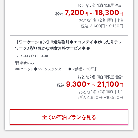
おとな
2
名
1
泊
1
部屋 合計
7,200
18,300
税込
円
〜
円
おとな1名 (
2
名1室)｜
1
泊
税込
3,600円〜9,150円
【ワーケーション】2連泊割引◆エコステイ◆ゆったりテレ
ワーク♪彩り豊かな朝食無料サービス◆◆
IN
チェックイン
15:00
/ OUT
チェックアウト
10:00
朝食のみ
２ベッド◆ツインスタンダード◆＜禁煙＞
20平米
おとな
2
名
1
泊
1
部屋 合計
9,300
21,100
税込
円
〜
円
おとな1名 (
2
名1室)｜
1
泊
税込
4,650円〜10,550円
全ての宿泊プランを見る