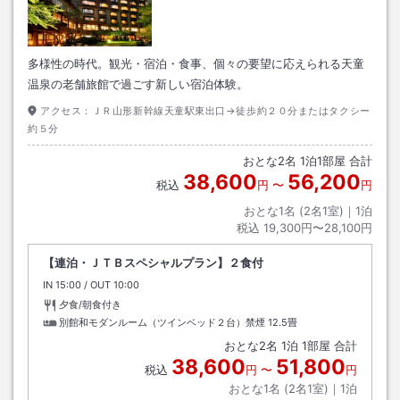
多様性の時代。観光・宿泊・食事、個々の要望に応えられる天童
温泉の老舗旅館で過ごす新しい宿泊体験。
アクセス：
ＪＲ山形新幹線天童駅東出口→徒歩約２０分またはタクシー
約５分
おとな
2
名
1
泊
1
部屋 合計
38,600
56,200
税込
円
〜
円
おとな1名 (
2
名1室)｜
1
泊
税込
19,300円〜28,100円
【連泊・ＪＴＢスペシャルプラン】２食付
IN
チェックイン
15:00
/ OUT
チェックアウト
10:00
夕食/朝食付き
別館和モダンルーム（ツインベッド２台）禁煙
12.5畳
おとな
2
名
1
泊
1
部屋 合計
38,600
51,800
税込
円
〜
円
おとな1名 (
2
名1室)｜
1
泊