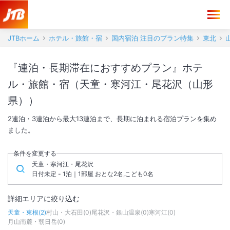
JTBホーム
ホテル・旅館・宿
国内宿泊 注目のプラン特集
東北
『連泊・長期滞在におすすめプラン』ホテ
ル・旅館・宿（天童・寒河江・尾花沢（山形
県））
2連泊・3連泊から最大13連泊まで、長期に泊まれる宿泊プランを集め
ました。
条件を変更する
天童・寒河江・尾花沢
日付未定 - 1泊｜1部屋 おとな2名,こども0名
詳細エリアに絞り込む
天童・東根
(
2
)
村山・大石田
(
0
)
尾花沢・銀山温泉
(
0
)
寒河江
(
0
)
月山南麓・朝日岳
(
0
)