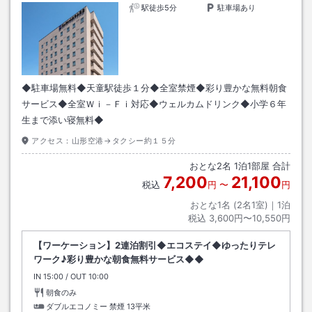
駅徒歩5分
駐車場あり
◆駐車場無料◆天童駅徒歩１分◆全室禁煙◆彩り豊かな無料朝食
サービス◆全室Ｗｉ－Ｆｉ対応◆ウェルカムドリンク◆小学６年
生まで添い寝無料◆
アクセス：
山形空港→タクシー約１５分
おとな
2
名
1
泊
1
部屋 合計
7,200
21,100
税込
円
〜
円
おとな1名 (
2
名1室)｜
1
泊
税込
3,600円〜10,550円
【ワーケーション】2連泊割引◆エコステイ◆ゆったりテレ
ワーク♪彩り豊かな朝食無料サービス◆◆
IN
チェックイン
15:00
/ OUT
チェックアウト
10:00
朝食のみ
ダブルエコノミー 禁煙
13平米