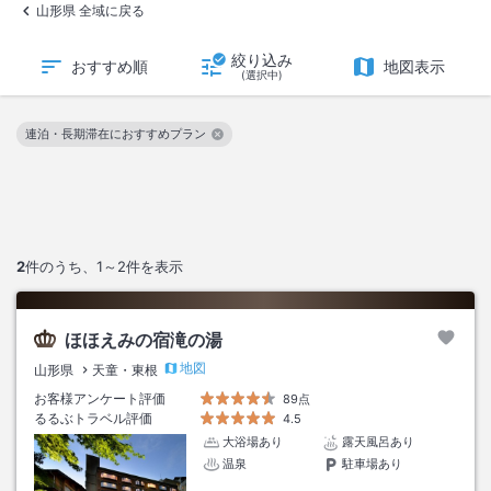
山形県 全域に戻る
絞り込み
おすすめ順
地図表示
(選択中)
連泊・長期滞在におすすめプラン
この絞り込み条件を解除
2
件のうち、
1～2
件を表示
ほほえみの宿滝の湯
地図
山形県
天童・東根
お客様アンケート評価
89点
るるぶトラベル評価
4.5
大浴場あり
露天風呂あり
温泉
駐車場あり