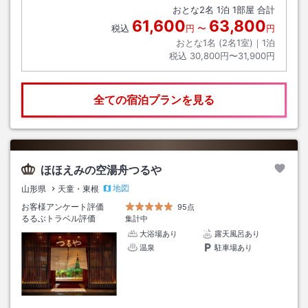
おとな
2
名
1
泊
1
部屋 合計
61,600
63,800
税込
円
〜
円
おとな1名 (
2
名1室)｜
1
泊
税込
30,800円〜31,900円
全ての宿泊プランを見る
ほほえみの空湯舟つるや
地図
山形県
天童・東根
お客様アンケート評価
95点
るるぶトラベル評価
集計中
大浴場あり
露天風呂あり
温泉
駐車場あり