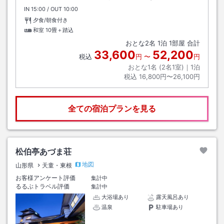
IN
チェックイン
15:00
/ OUT
チェックアウト
10:00
夕食/朝食付き
和室
10畳＋踏込
おとな
2
名
1
泊
1
部屋 合計
33,600
52,200
税込
円
〜
円
おとな1名 (
2
名1室)｜
1
泊
税込
16,800円〜26,100円
全ての宿泊プランを見る
松伯亭あづま荘
地図
山形県
天童・東根
お客様アンケート評価
集計中
るるぶトラベル評価
集計中
大浴場あり
露天風呂あり
温泉
駐車場あり