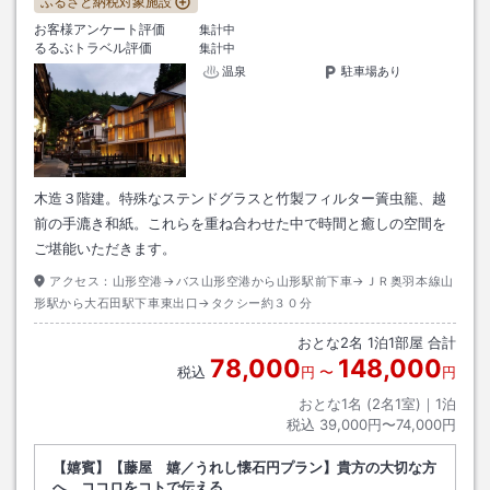
ふるさと納税対象施設
お客様アンケート評価
集計中
るるぶトラベル評価
集計中
温泉
駐車場あり
木造３階建。特殊なステンドグラスと竹製フィルター簀虫籠、越
前の手漉き和紙。これらを重ね合わせた中で時間と癒しの空間を
ご堪能いただきます。
アクセス：
山形空港→バス山形空港から山形駅前下車→ＪＲ奥羽本線山
形駅から大石田駅下車東出口→タクシー約３０分
おとな
2
名
1
泊
1
部屋 合計
78,000
148,000
税込
円
〜
円
おとな1名 (
2
名1室)｜
1
泊
税込
39,000円〜74,000円
【嬉賓】【藤屋 嬉／うれし懐石円プラン】貴方の大切な方
へ ココロをコトで伝える