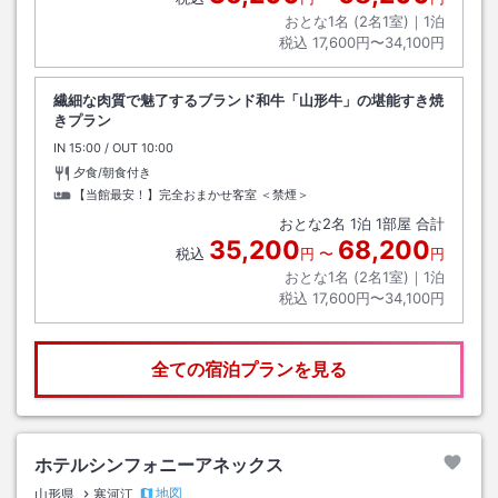
おとな1名 (
2
名1室)｜
1
泊
税込
17,600円〜34,100円
繊細な肉質で魅了するブランド和牛「山形牛」の堪能すき焼
きプラン
IN
チェックイン
15:00
/ OUT
チェックアウト
10:00
夕食/朝食付き
【当館最安！】完全おまかせ客室 ＜禁煙＞
おとな
2
名
1
泊
1
部屋 合計
35,200
68,200
税込
円
〜
円
おとな1名 (
2
名1室)｜
1
泊
税込
17,600円〜34,100円
全ての宿泊プランを見る
ホテルシンフォニーアネックス
地図
山形県
寒河江