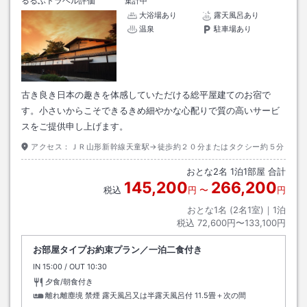
るるぶトラベル評価
集計中
大浴場あり
露天風呂あり
温泉
駐車場あり
古き良き日本の趣きを体感していただける総平屋建てのお宿で
す。小さいからこそできるきめ細やかな心配りで質の高いサービ
スをご提供申し上げます。
アクセス：
ＪＲ山形新幹線天童駅→徒歩約２０分またはタクシー約５分
おとな
2
名
1
泊
1
部屋 合計
145,200
266,200
税込
円
〜
円
おとな1名 (
2
名1室)｜
1
泊
税込
72,600円〜133,100円
お部屋タイプお約束プラン／一泊二食付き
IN
チェックイン
15:00
/ OUT
チェックアウト
10:30
夕食/朝食付き
離れ離塵境 禁煙 露天風呂又は半露天風呂付
11.5畳＋次の間