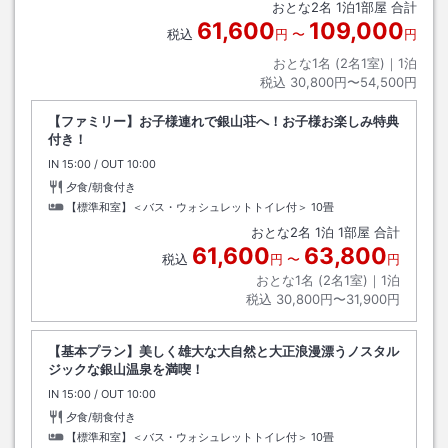
おとな
2
名
1
泊
1
部屋 合計
61,600
109,000
税込
円
〜
円
おとな1名 (
2
名1室)｜
1
泊
税込
30,800円〜54,500円
【ファミリー】お子様連れで銀山荘へ！お子様お楽しみ特典
付き！
IN
チェックイン
15:00
/ OUT
チェックアウト
10:00
夕食/朝食付き
【標準和室】＜バス・ウォシュレットトイレ付＞
10畳
おとな
2
名
1
泊
1
部屋 合計
61,600
63,800
税込
円
〜
円
おとな1名 (
2
名1室)｜
1
泊
税込
30,800円〜31,900円
【基本プラン】美しく雄大な大自然と大正浪漫漂うノスタル
ジックな銀山温泉を満喫！
IN
チェックイン
15:00
/ OUT
チェックアウト
10:00
夕食/朝食付き
【標準和室】＜バス・ウォシュレットトイレ付＞
10畳