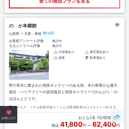
全ての宿泊プランを見る
のゝか本郷館
地図
山形県
天童・東根
お客様アンケート評価
集計中
るるぶトラベル評価
集計中
大浴場あり
露天風呂あり
温泉
駐車場あり
野の草木に囲まれた喫茶ギャラリーのある宿。木の香豊かな露天
風呂・バリアフリーの貸切風呂と喫茶ギャラリーでのんびり・の
ほほんとどうぞ。
アクセス：
ＪＲ山形新幹線さくらんぼ東根駅東出口→タクシー約８分
おとな
2
名
1
泊
1
部屋 合計
ペー
お気に入り
41,800
62,400
税込
円
〜
円