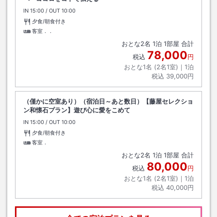
IN
チェックイン
15:00
/ OUT
チェックアウト
10:00
夕食/朝食付き
客室．．
おとな
2
名
1
泊
1
部屋 合計
78,000
税込
円
おとな1名 (
2
名1室)｜
1
泊
税込
39,000円
（僅かに空室あり）（宿泊日～あと数日）【藤屋セレクショ
ン和懐石プラン】遊び心に愛をこめて
IN
チェックイン
15:00
/ OUT
チェックアウト
10:00
夕食/朝食付き
客室．
おとな
2
名
1
泊
1
部屋 合計
80,000
税込
円
おとな1名 (
2
名1室)｜
1
泊
税込
40,000円