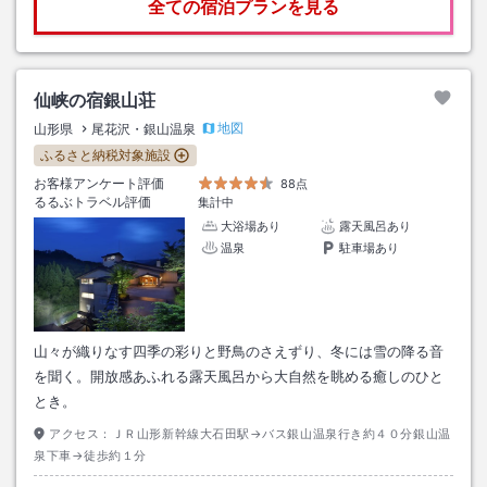
全ての宿泊プランを見る
仙峡の宿銀山荘
地図
山形県
尾花沢・銀山温泉
ふるさと納税対象施設
お客様アンケート評価
88点
るるぶトラベル評価
集計中
大浴場あり
露天風呂あり
温泉
駐車場あり
山々が織りなす四季の彩りと野鳥のさえずり、冬には雪の降る音
を聞く。開放感あふれる露天風呂から大自然を眺める癒しのひと
とき。
アクセス：
ＪＲ山形新幹線大石田駅→バス銀山温泉行き約４０分銀山温
泉下車→徒歩約１分