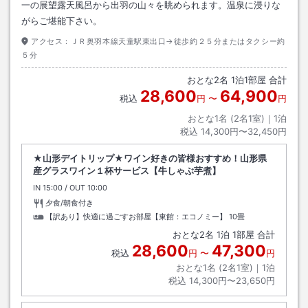
一の展望露天風呂から出羽の山々を眺められます。温泉に浸りな
がらご堪能下さい。
アクセス：
ＪＲ奥羽本線天童駅東出口→徒歩約２５分またはタクシー約
５分
おとな
2
名
1
泊
1
部屋 合計
28,600
64,900
税込
円
〜
円
おとな1名 (
2
名1室)｜
1
泊
税込
14,300円〜32,450円
★山形デイトリップ★ワイン好きの皆様おすすめ！山形県
産グラスワイン１杯サービス【牛しゃぶ芋煮】
IN
チェックイン
15:00
/ OUT
チェックアウト
10:00
夕食/朝食付き
【訳あり】快適に過ごすお部屋【東館：エコノミー】
10畳
おとな
2
名
1
泊
1
部屋 合計
28,600
47,300
税込
円
〜
円
おとな1名 (
2
名1室)｜
1
泊
税込
14,300円〜23,650円