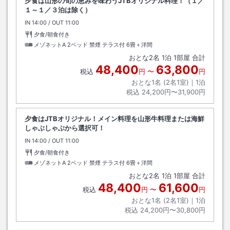
夕食は山形の旬の恵みを味わうJTBオリジナル料理！（１／
１～１／３泊は除く）
IN
チェックイン
14:00
/ OUT
チェックアウト
11:00
夕食/朝食付き
メゾネットA 2ベッド 禁煙 テラス付
6畳＋洋間
おとな
2
名
1
泊
1
部屋 合計
48,400
63,800
税込
円
〜
円
おとな1名 (
2
名1室)｜
1
泊
税込
24,200円〜31,900円
夕食はJTBオリジナル！メイン料理を山形牛料理または海鮮
しゃぶしゃぶから選択可！
IN
チェックイン
14:00
/ OUT
チェックアウト
11:00
夕食/朝食付き
メゾネットA 2ベッド 禁煙 テラス付
6畳＋洋間
おとな
2
名
1
泊
1
部屋 合計
48,400
61,600
税込
円
〜
円
おとな1名 (
2
名1室)｜
1
泊
税込
24,200円〜30,800円