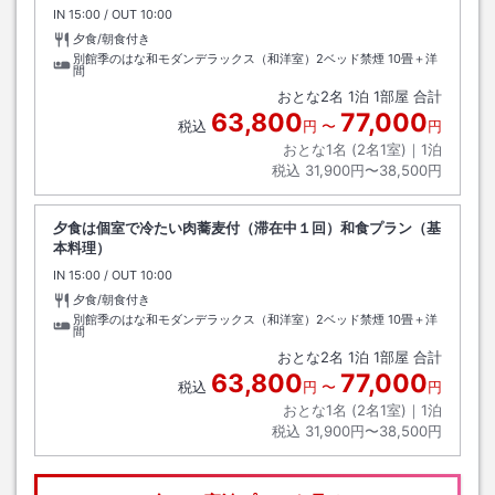
IN
チェックイン
15:00
/ OUT
チェックアウト
10:00
夕食/朝食付き
別館季のはな和モダンデラックス（和洋室）2ベッド禁煙
10畳＋洋
間
おとな
2
名
1
泊
1
部屋 合計
63,800
77,000
税込
円
〜
円
おとな1名 (
2
名1室)｜
1
泊
税込
31,900円〜38,500円
夕食は個室で冷たい肉蕎麦付（滞在中１回）和食プラン（基
本料理）
IN
チェックイン
15:00
/ OUT
チェックアウト
10:00
夕食/朝食付き
別館季のはな和モダンデラックス（和洋室）2ベッド禁煙
10畳＋洋
間
おとな
2
名
1
泊
1
部屋 合計
63,800
77,000
税込
円
〜
円
おとな1名 (
2
名1室)｜
1
泊
税込
31,900円〜38,500円