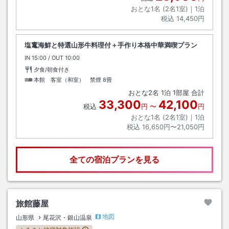
おとな1名 (
2
名1室)｜
1
泊
税込
14,450円
塩竃海鮮と特選山形牛料理付＋手作り本格中華満喫プラン
IN
チェックイン
15:00
/ OUT
チェックアウト
10:00
夕食/朝食付き
本館 客室（和室） 禁煙
8畳
おとな
2
名
1
泊
1
部屋 合計
33,300
42,100
税込
円
〜
円
おとな1名 (
2
名1室)｜
1
泊
税込
16,650円〜21,050円
全ての宿泊プランを見る
旅館藤屋
地図
山形県
尾花沢・銀山温泉