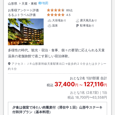
地図
山形県
天童・東根
お客様アンケート評価
89点
るるぶトラベル評価
4.5
大浴場あり
露天風呂あり
温泉
駐車場あり
多様性の時代。観光・宿泊・食事、個々の要望に応えられる天童
温泉の老舗旅館で過ごす新しい宿泊体験。
アクセス：
ＪＲ山形新幹線天童駅東出口→徒歩約２０分またはタクシー
約５分
おとな
2
名
1
泊
1
部屋 合計
37,400
127,116
税込
円
〜
円
おとな1名 (
2
名1室)｜
1
泊
税込
18,700円〜63,558円
夕食は個室で冷たい肉蕎麦付（滞在中１回）山形牛ステーキ
付和洋プラン（基本料理）