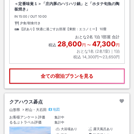
＜定番味覚１＞「庄内豚のハリハリ鍋」と「ホタテ旬魚の陶
板焼き」
IN
チェックイン
15:00
/ OUT
チェックアウト
10:00
夕食/朝食付き
【訳あり】快適に過ごすお部屋【東館：エコノミー】
10畳
おとな
2
名
1
泊
1
部屋 合計
28,600
47,300
税込
円
〜
円
おとな1名 (
2
名1室)｜
1
泊
税込
14,300円〜23,650円
全ての宿泊プランを見る
クアハウス碁点
地図
山形県
村山・大石田
お客様アンケート評価
集計中
るるぶトラベル評価
集計中
大浴場あり
露天風呂あり