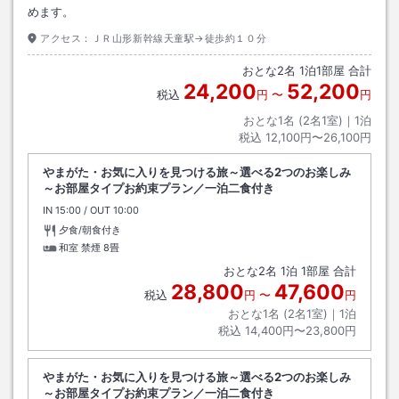
めます。
アクセス：
ＪＲ山形新幹線天童駅→徒歩約１０分
おとな
2
名
1
泊
1
部屋 合計
24,200
52,200
税込
円
〜
円
おとな1名 (
2
名1室)｜
1
泊
税込
12,100円〜26,100円
やまがた・お気に入りを見つける旅～選べる2つのお楽しみ
～お部屋タイプお約束プラン／一泊二食付き
IN
チェックイン
15:00
/ OUT
チェックアウト
10:00
夕食/朝食付き
和室 禁煙
8畳
おとな
2
名
1
泊
1
部屋 合計
28,800
47,600
税込
円
〜
円
おとな1名 (
2
名1室)｜
1
泊
税込
14,400円〜23,800円
やまがた・お気に入りを見つける旅～選べる2つのお楽しみ
～お部屋タイプお約束プラン／一泊二食付き