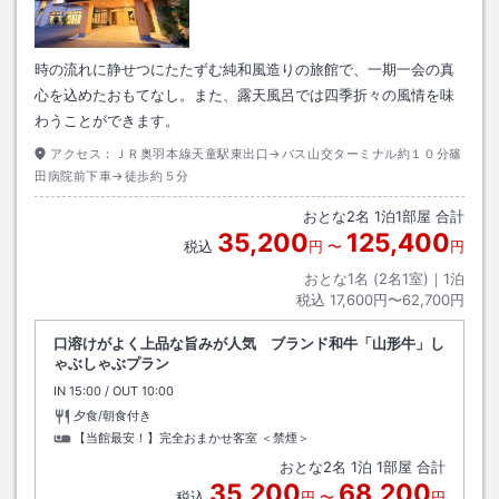
時の流れに静せつにたたずむ純和風造りの旅館で、一期一会の真
心を込めたおもてなし。また、露天風呂では四季折々の風情を味
わうことができます。
アクセス：
ＪＲ奥羽本線天童駅東出口→バス山交ターミナル約１０分篠
田病院前下車→徒歩約５分
おとな
2
名
1
泊
1
部屋 合計
35,200
125,400
税込
円
〜
円
おとな1名 (
2
名1室)｜
1
泊
税込
17,600円〜62,700円
口溶けがよく上品な旨みが人気 ブランド和牛「山形牛」し
ゃぶしゃぶプラン
IN
チェックイン
15:00
/ OUT
チェックアウト
10:00
夕食/朝食付き
【当館最安！】完全おまかせ客室 ＜禁煙＞
おとな
2
名
1
泊
1
部屋 合計
35,200
68,200
税込
円
〜
円