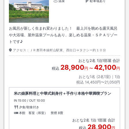
温泉
駐車場あり
お風呂が新しく生まれ変わりました！ 最上川を眺める露天風呂
や大浴場、屋外温泉プールもあり、楽しめる温泉・ＳＰＡリゾー
トです♪
アクセス：
ＪＲ奥羽本線村山駅東、西出口→タクシー約１０分
おとな
2
名
1
泊
1
部屋 合計
28,900
42,100
税込
円
〜
円
おとな1名 (
2
名1室)｜
1
泊
税込
14,450円〜21,050円
米の娘豚料理と中華式刺身付＋手作り本格中華満喫プラン
IN
チェックイン
15:00
/ OUT
チェックアウト
10:00
夕食/朝食付き
本館 客室（和室） 禁煙
8畳
おとな
2
名
1
泊
1
部屋 合計
28,900
税込
円