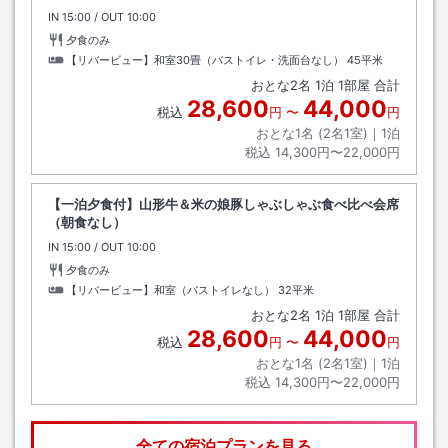
IN
チェックイン
15:00
/ OUT
チェックアウト
10:00
夕食のみ
【リバービュー】和室30畳（バストイレ・洗面台なし）
45平米
おとな
2
名
1
泊
1
部屋 合計
28,600
44,000
税込
円
〜
円
おとな1名 (
2
名1室)｜
1
泊
税込
14,300円〜22,000円
【一泊夕食付】山形牛＆米の娘豚しゃぶしゃぶ食べ比べ会席
（朝食なし）
IN
チェックイン
15:00
/ OUT
チェックアウト
10:00
夕食のみ
【リバービュー】和室（バストイレなし）
32平米
おとな
2
名
1
泊
1
部屋 合計
28,600
44,000
税込
円
〜
円
おとな1名 (
2
名1室)｜
1
泊
税込
14,300円〜22,000円
全ての宿泊プランを見る