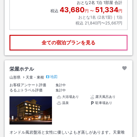
おとな
2
名
1
泊
1
部屋 合計
43,680
51,334
税込
円
〜
円
おとな1名 (
2
名1室)｜
1
泊
税込
21,840円〜25,667円
全ての宿泊プランを見る
栄屋ホテル
地図
山形県
天童・東根
お客様アンケート評価
集計中
るるぶトラベル評価
集計中
大浴場あり
露天風呂あり
温泉
駐車場あり
オンドル風岩盤浴と女性に優しいよもぎ蒸しがあります。天童唯