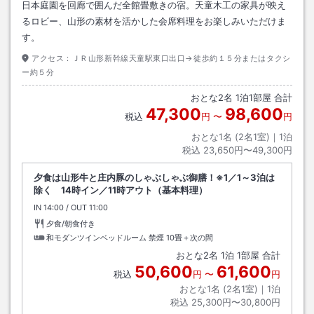
日本庭園を回廊で囲んだ全館畳敷きの宿。天童木工の家具が映え
るロビー、山形の素材を活かした会席料理をお楽しみいただけま
す。
アクセス：
ＪＲ山形新幹線天童駅東口出口→徒歩約１５分またはタクシ
ー約５分
おとな
2
名
1
泊
1
部屋 合計
47,300
98,600
税込
円
〜
円
おとな1名 (
2
名1室)｜
1
泊
税込
23,650円〜49,300円
夕食は山形牛と庄内豚のしゃぶしゃぶ御膳！※1／1～3泊は
除く 14時イン／11時アウト（基本料理）
IN
チェックイン
14:00
/ OUT
チェックアウト
11:00
夕食/朝食付き
和モダンツインベッドルーム 禁煙
10畳＋次の間
おとな
2
名
1
泊
1
部屋 合計
50,600
61,600
税込
円
〜
円
おとな1名 (
2
名1室)｜
1
泊
税込
25,300円〜30,800円