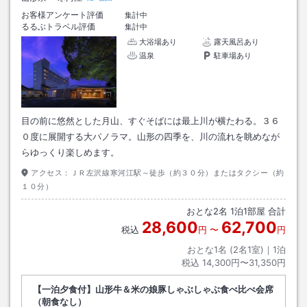
お客様アンケート評価
集計中
るるぶトラベル評価
集計中
大浴場あり
露天風呂あり
温泉
駐車場あり
目の前に悠然とした月山、すぐそばには最上川が横たわる。３６
０度に展開する大パノラマ。山形の四季を、川の流れを眺めなが
らゆっくり楽しめます。
アクセス：
ＪＲ左沢線寒河江駅～徒歩（約３０分）またはタクシー（約
１０分）
おとな
2
名
1
泊
1
部屋 合計
28,600
62,700
税込
円
〜
円
おとな1名 (
2
名1室)｜
1
泊
税込
14,300円〜31,350円
【一泊夕食付】山形牛＆米の娘豚しゃぶしゃぶ食べ比べ会席
（朝食なし）