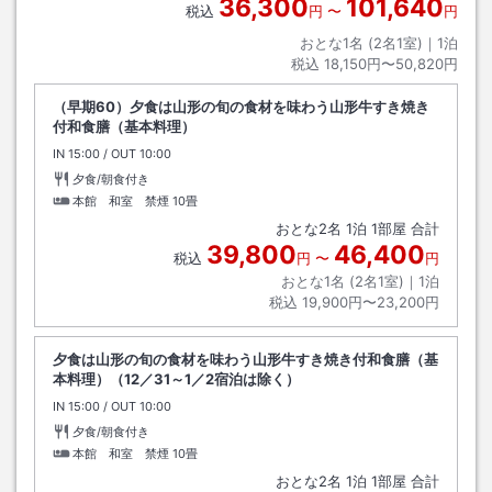
36,300
101,640
税込
円
〜
円
おとな1名 (
2
名1室)｜
1
泊
税込
18,150円〜50,820円
（早期60）夕食は山形の旬の食材を味わう山形牛すき焼き
付和食膳（基本料理）
IN
チェックイン
15:00
/ OUT
チェックアウト
10:00
夕食/朝食付き
本館 和室 禁煙
10畳
おとな
2
名
1
泊
1
部屋 合計
39,800
46,400
税込
円
〜
円
おとな1名 (
2
名1室)｜
1
泊
税込
19,900円〜23,200円
夕食は山形の旬の食材を味わう山形牛すき焼き付和食膳（基
本料理）（12／31～1／2宿泊は除く）
IN
チェックイン
15:00
/ OUT
チェックアウト
10:00
夕食/朝食付き
本館 和室 禁煙
10畳
おとな
2
名
1
泊
1
部屋 合計