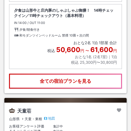
夕食は山形牛と庄内豚のしゃぶしゃぶ御膳！ 14時チェッ
クイン／11時チェックアウト（基本料理）
IN
チェックイン
14:00
/ OUT
チェックアウト
11:00
夕食/朝食付き
和モダンツインベッドルーム 禁煙
10畳＋次の間
おとな
2
名
1
泊
1
部屋 合計
50,600
61,600
税込
円
〜
円
おとな1名 (
2
名1室)｜
1
泊
税込
25,300円〜30,800円
全ての宿泊プランを見る
天童荘
地図
山形県
天童・東根
お客様アンケート評価
集計中