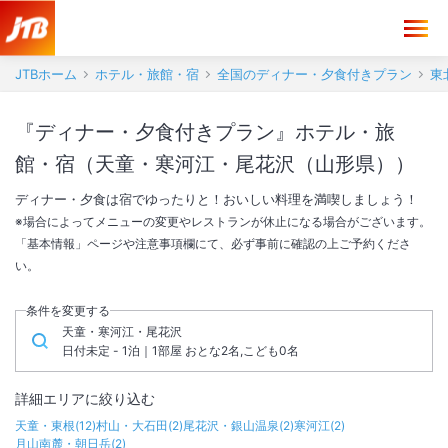
JTBホーム
ホテル・旅館・宿
全国のディナー・夕食付きプラン
東
『ディナー・夕食付きプラン』ホテル・旅
館・宿（天童・寒河江・尾花沢（山形県））
ディナー・夕食は宿でゆったりと！おいしい料理を満喫しましょう！
※場合によってメニューの変更やレストランが休止になる場合がございます。
「基本情報」ページや注意事項欄にて、必ず事前に確認の上ご予約くださ
い。
条件を変更する
天童・寒河江・尾花沢
日付未定 - 1泊｜1部屋 おとな2名,こども0名
詳細エリアに絞り込む
天童・東根
(
12
)
村山・大石田
(
2
)
尾花沢・銀山温泉
(
2
)
寒河江
(
2
)
月山南麓・朝日岳
(
2
)