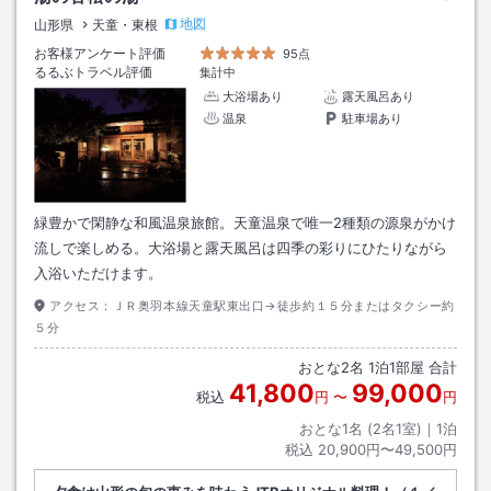
地図
山形県
天童・東根
お客様アンケート評価
95点
るるぶトラベル評価
集計中
大浴場あり
露天風呂あり
温泉
駐車場あり
緑豊かで閑静な和風温泉旅館。天童温泉で唯一2種類の源泉がかけ
流しで楽しめる。大浴場と露天風呂は四季の彩りにひたりながら
入浴いただけます。
アクセス：
ＪＲ奥羽本線天童駅東出口→徒歩約１５分またはタクシー約
５分
おとな
2
名
1
泊
1
部屋 合計
41,800
99,000
税込
円
〜
円
おとな1名 (
2
名1室)｜
1
泊
税込
20,900円〜49,500円