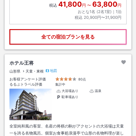
41,800
63,800
税込
円
〜
円
おとな1名 (
2
名1室)｜
1
泊
税込
20,900円〜31,900円
全ての宿泊プランを見る
ホテル王将
地図
山形県
天童・東根
お客様アンケート評価
80点
るるぶトラベル評価
集計中
大浴場あり
温泉
駐車場あり
全室純和風の客室、名産の将棋の駒がアクセントの大浴場は天童
一を誇る名物風呂。個室お食事処浪漫亭で山形の名物料理が楽し