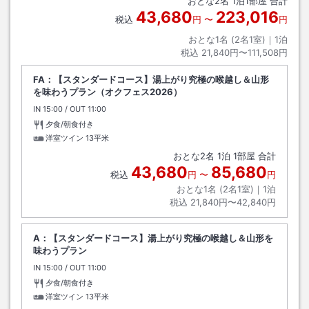
おとな
2
名
1
泊
1
部屋 合計
43,680
223,016
税込
円
〜
円
おとな1名 (
2
名1室)｜
1
泊
税込
21,840円〜111,508円
FA：【スタンダードコース】湯上がり究極の喉越し＆山形
を味わうプラン（オクフェス2026）
IN
チェックイン
15:00
/ OUT
チェックアウト
11:00
夕食/朝食付き
洋室ツイン
13平米
おとな
2
名
1
泊
1
部屋 合計
43,680
85,680
税込
円
〜
円
おとな1名 (
2
名1室)｜
1
泊
税込
21,840円〜42,840円
A：【スタンダードコース】湯上がり究極の喉越し＆山形を
味わうプラン
IN
チェックイン
15:00
/ OUT
チェックアウト
11:00
夕食/朝食付き
洋室ツイン
13平米