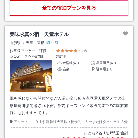
全ての宿泊プランを見る
美味求真の宿 天童ホテル
地図
山形県
天童・東根
お客様アンケート評価
90点
るるぶトラベル評価
集計中
大浴場あり
露天風呂あり
温泉
駐車場あり
風を感じながら開放的なご入浴が楽しめる滝見露天風呂と旬の山
形味覚御膳で癒される宿。館内キッズランド常設で3世代の家族旅
行にもおすすめです。
アクセス：
ＪＲ山形新幹線天童駅→徒歩約１５分またはタクシー約３分
おとな
2
名
1
泊
1
部屋 合計