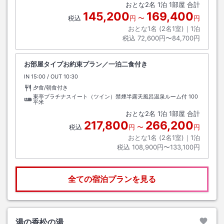
おとな
2
名
1
泊
1
部屋 合計
145,200
169,400
税込
円
〜
円
おとな1名 (
2
名1室)｜
1
泊
税込
72,600円〜84,700円
お部屋タイプお約束プラン／一泊二食付き
IN
チェックイン
15:00
/ OUT
チェックアウト
10:30
夕食/朝食付き
東亭プラチナスイート（ツイン）禁煙半露天風呂温泉ルーム付
100
平米
おとな
2
名
1
泊
1
部屋 合計
217,800
266,200
税込
円
〜
円
おとな1名 (
2
名1室)｜
1
泊
税込
108,900円〜133,100円
全ての宿泊プランを見る
湯の香松の湯