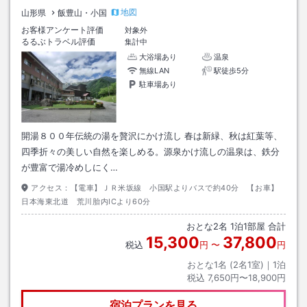
地図
山形県
飯豊山・小国
お客様アンケート評価
対象外
るるぶトラベル評価
集計中
大浴場あり
温泉
無線LAN
駅徒歩5分
駐車場あり
開湯８００年伝統の湯を贅沢にかけ流し 春は新緑、秋は紅葉等、
四季折々の美しい自然を楽しめる。源泉かけ流しの温泉は、鉄分
が豊富で湯冷めしにく…
アクセス：
【電車】ＪＲ米坂線 小国駅よりバスで約40分 【お車】
日本海東北道 荒川胎内ICより60分
おとな
2
名
1
泊
1
部屋 合計
15,300
37,800
税込
円
〜
円
おとな1名 (
2
名1室)｜
1
泊
税込
7,650円〜18,900円
宿泊プランを見る