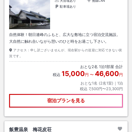
大浴場あり
無線LAN
駐車場あり
自然体験！朝日連峰のふもと、広大な敷地に立つ宿泊交流施設。
大自然に触れ合いながら憩いのひと時をお過ごし下さい。
アクセス：
申し訳ございませんが、現在駅からの送迎に対応できない状
況です。
おとな
2
名
1
泊
1
部屋 合計
15,000
46,600
税込
円
〜
円
おとな1名 (
2
名1室)｜
1
泊
税込
7,500円〜23,300円
宿泊プランを見る
飯豊温泉 梅花皮荘