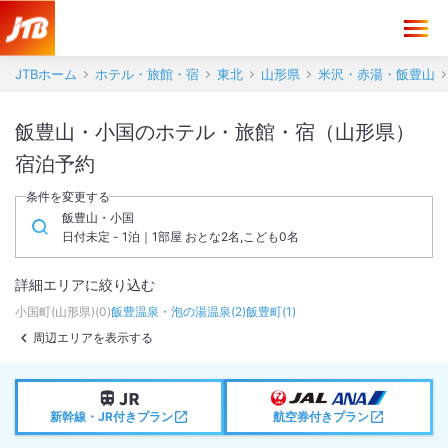
JTBホーム
ホテル・旅館・宿
東北
山形県
米沢・赤湯・飯豊山
飯豊山・小国のホテル・旅館・宿（山形県）
宿泊予約
条件を変更する
飯豊山・小国
日付未定 - 1泊｜1部屋 おとな2名,こども0名
詳細エリアに絞り込む
小国町(山形県)
(
0
)
飯豊温泉・泡の湯温泉
(
2
)
飯豊町
(
1
)
周辺エリアを表示する
新幹線・JR付きプラン
航空券付きプラン