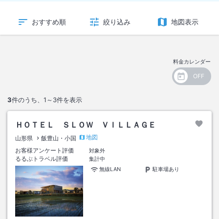
おすすめ順
絞り込み
地図表示
料金カレンダー
3
件のうち、
1～3
件を表示
ＨＯＴＥＬ ＳＬＯＷ ＶＩＬＬＡＧＥ
地図
山形県
飯豊山・小国
お客様アンケート評価
対象外
るるぶトラベル評価
集計中
無線LAN
駐車場あり