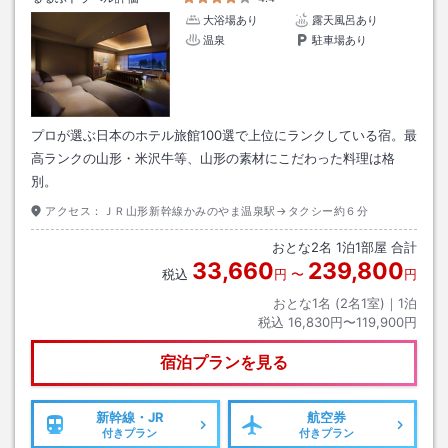
大浴場あり
露天風呂あり
温泉
駐車場あり
プロが選ぶ日本のホテル旅館100選で上位にランクしている宿。最
高ランクの山形・米沢牛等、山形の素材にこだわった料理は格
別。
アクセス：
ＪＲ山形新幹線かみのやま温泉駅→タクシー約６分
おとな
2
名
1
泊
1
部屋 合計
33,660
239,800
税込
円
〜
円
おとな1名 (
2
名1室)｜
1
泊
税込
16,830円〜119,900円
宿泊プランを見る
新幹線・JR
航空券
付きプラン
付きプラン