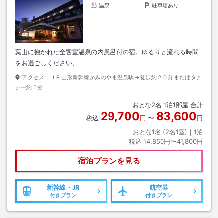
温泉
駐車場あり
葉山に抱かれた全客室温泉の内風呂付の宿。ゆるりと流れる時間
をお過ごしください。
アクセス：
ＪＲ山形新幹線かみのやま温泉駅→徒歩約２０分またはタク
シー約５分
おとな
2
名
1
泊
1
部屋 合計
29,700
83,600
税込
円
〜
円
おとな1名 (
2
名1室)｜
1
泊
税込
14,850円〜41,800円
宿泊プランを見る
新幹線・JR
航空券
付きプラン
付きプラン