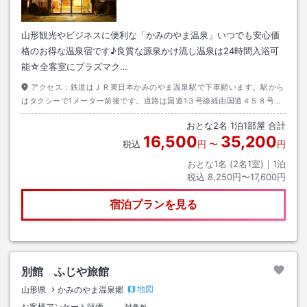
山形観光やビジネスに便利な「かみのやま温泉」いつでも安心価
格のお得な温泉宿です♪良質な源泉かけ流し温泉は24時間入浴可
能☆全客室にプラズマク…
アクセス：
鉄道はＪＲ東日本かみのやま温泉駅で下車願います。駅から
はタクシーで1メーター前後です。道路は国道1３号線経由国道４５８号高
松葉山交差点を葉山温泉方面へ左側１軒目の旅館です。空路は最寄りの山
おとな
2
名
1
泊
1
部屋 合計
形空港です。
16,500
35,200
税込
円
〜
円
おとな1名 (
2
名1室)｜
1
泊
税込
8,250円〜17,600円
宿泊プランを見る
別館 ふじや旅館
地図
山形県
かみのやま温泉郷
お客様アンケート評価