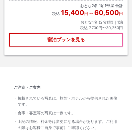
おとな
2
名
1
泊
1
部屋 合計
15,400
60,500
税込
円
〜
円
おとな1名 (
2
名1室)｜
1
泊
税込
7,700円〜30,250円
宿泊プランを見る
ご注意・ご案内
掲載されている写真は、旅館・ホテルから提供された画像
です。
食事・客室等の写真は一例です。
上記の情報、料金等は変更になる場合があります。ご利用
の際はお客様ご自身で事前にご確認ください。