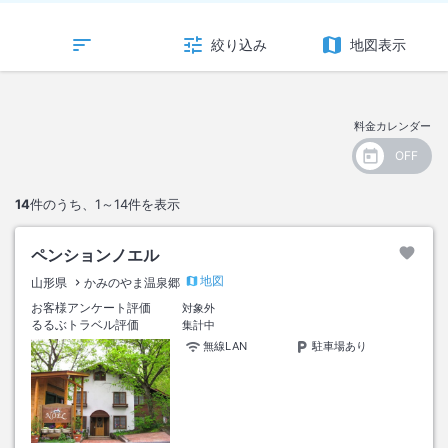
絞り込み
地図表示
料金カレンダー
14
件のうち、
1～14
件を表示
ペンションノエル
地図
山形県
かみのやま温泉郷
お客様アンケート評価
対象外
るるぶトラベル評価
集計中
無線LAN
駐車場あり