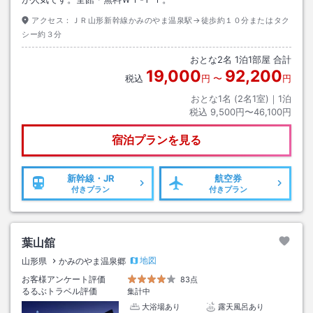
アクセス：
ＪＲ山形新幹線かみのやま温泉駅→徒歩約１０分またはタク
シー約３分
おとな
2
名
1
泊
1
部屋 合計
19,000
92,200
税込
円
〜
円
おとな1名 (
2
名1室)｜
1
泊
税込
9,500円〜46,100円
宿泊プランを見る
新幹線・JR
航空券
付きプラン
付きプラン
葉山舘
地図
山形県
かみのやま温泉郷
お客様アンケート評価
83点
るるぶトラベル評価
集計中
大浴場あり
露天風呂あり