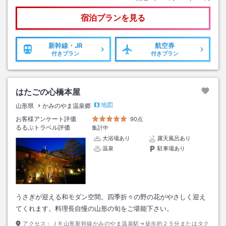
宿泊プランを見る
新幹線・JR
航空券
付きプラン
付きプラン
はたごの心橋本屋
地図
山形県
かみのやま温泉郷
お客様アンケート評価
90点
るるぶトラベル評価
集計中
大浴場あり
露天風呂あり
温泉
駐車場あり
うさぎが迎える和モダン空間。四季折々の野の花がやさしく迎え
てくれます。料理長自慢の山形の旬をご堪能下さい。
アクセス：
ＪＲ山形新幹線かみのやま温泉駅→徒歩約２５分またはタク