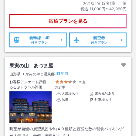
おとな1名 (
2
名1室)｜
1
泊
税込
11,000円〜42,960円
宿泊プランを見る
新幹線・JR
航空券
付きプラン
付きプラン
果実の山 あづま屋
地図
山形県
かみのやま温泉郷
お客様アンケート評価
79点
るるぶトラベル評価
集計中
大浴場あり
露天風呂あり
温泉
駐車場あり
眺望が自慢の展望風呂や約４０種類と豊富な数の朝食バイキング
が人気です。全館・無料Ｗｉ-Ｆｉ。