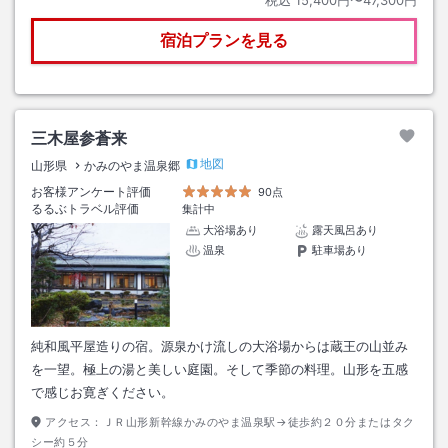
税込
15,400円〜47,300円
宿泊プランを見る
三木屋参蒼来
地図
山形県
かみのやま温泉郷
お客様アンケート評価
90点
るるぶトラベル評価
集計中
大浴場あり
露天風呂あり
温泉
駐車場あり
純和風平屋造りの宿。源泉かけ流しの大浴場からは蔵王の山並み
を一望。極上の湯と美しい庭園。そして季節の料理。山形を五感
で感じお寛ぎください。
アクセス：
ＪＲ山形新幹線かみのやま温泉駅→徒歩約２０分またはタク
シー約５分