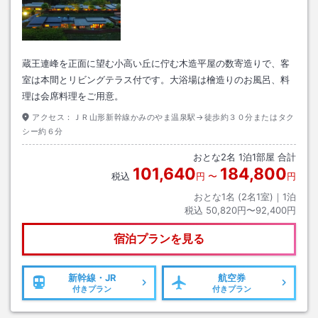
蔵王連峰を正面に望む小高い丘に佇む木造平屋の数寄造りで、客
室は本間とリビングテラス付です。大浴場は檜造りのお風呂、料
理は会席料理をご用意。
アクセス：
ＪＲ山形新幹線かみのやま温泉駅→徒歩約３０分またはタク
シー約６分
おとな
2
名
1
泊
1
部屋 合計
101,640
184,800
税込
円
〜
円
おとな1名 (
2
名1室)｜
1
泊
税込
50,820円〜92,400円
宿泊プランを見る
新幹線・JR
航空券
付きプラン
付きプラン