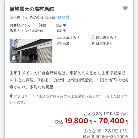
展望露天の湯有馬館
地図
山形県
かみのやま温泉郷
お客様アンケート評価
集計中
るるぶトラベル評価
集計中
大浴場あり
露天風呂あり
温泉
駐車場あり
山形牛メインの和食会席料理は、季節の旬を生かし山形県産製品
を中心に調理。3名様までは朝・夕食お部屋食。１階と地下の大浴
場があり、多彩なお風呂…
アクセス：
ＪＲ山形新幹線かみのやま温泉駅→徒歩約１０分またはタク
シー約３分
おとな
2
名
1
泊
1
部屋 合計
19,800
70,400
税込
円
〜
円
おとな1名 (
2
名1室)｜
1
泊
税込
9,900円〜35,200円