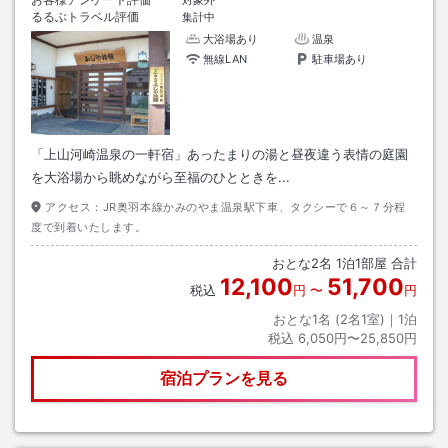
対象外
るるぶトラベル評価
集計中
大浴場あり
温泉
無線LAN
駐車場あり
「上山河崎温泉の一軒宿」あったまりの湯と昼夜違う表情の庭園
を大浴場から眺めながら至福のひとときを...
アクセス：
JR奥羽本線かみのやま温泉駅下車、タクシーで６～７分程
度で到着いたします。
おとな
2
名
1
泊
1
部屋 合計
12,100
51,700
税込
円
〜
円
おとな1名 (
2
名1室)｜
1
泊
税込
6,050円〜25,850円
宿泊プランを見る