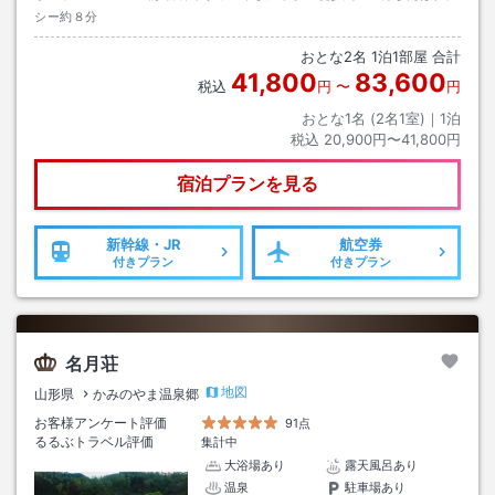
シー約８分
おとな
2
名
1
泊
1
部屋 合計
41,800
83,600
税込
円
〜
円
おとな1名 (
2
名1室)｜
1
泊
税込
20,900円〜41,800円
宿泊プランを見る
新幹線・JR
航空券
付きプラン
付きプラン
名月荘
地図
山形県
かみのやま温泉郷
お客様アンケート評価
91点
るるぶトラベル評価
集計中
大浴場あり
露天風呂あり
温泉
駐車場あり