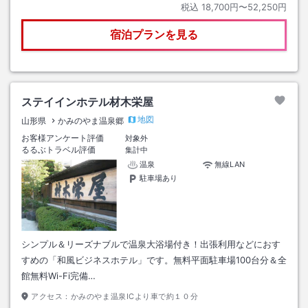
税込
18,700円〜52,250円
宿泊プランを見る
ステイインホテル材木栄屋
地図
山形県
かみのやま温泉郷
お客様アンケート評価
対象外
るるぶトラベル評価
集計中
温泉
無線LAN
駐車場あり
シンプル＆リーズナブルで温泉大浴場付き！出張利用などにおす
すめの「和風ビジネスホテル」です。無料平面駐車場100台分＆全
館無料Wi-Fi完備…
アクセス：
かみのやま温泉ICより車で約１０分