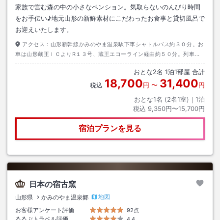
家族で営む森の中の小さなペンション。気取らないのんびり時間
をお手伝い♪地元山形の新鮮素材にこだわったお食事と貸切風呂で
お迎えいたします。
アクセス：
山形新幹線かみのやま温泉駅下車シャトルバス約３０分。お
車は山形蔵王ＩＣよりR１３号、蔵王エコーライン経由約５０分。列車ご
利用の方は移動が快適なレンタカー等の併用もおすすめ致します。
おとな
2
名
1
泊
1
部屋 合計
18,700
31,400
税込
円
〜
円
おとな1名 (
2
名1室)｜
1
泊
税込
9,350円〜15,700円
宿泊プランを見る
日本の宿古窯
地図
山形県
かみのやま温泉郷
お客様アンケート評価
92点
るるぶトラベル評価
4.4