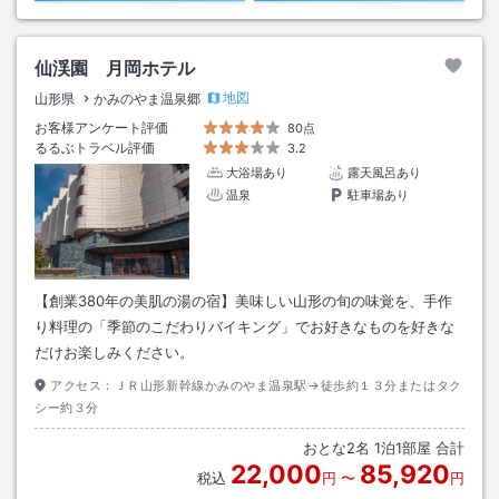
仙渓園 月岡ホテル
地図
山形県
かみのやま温泉郷
お客様アンケート評価
80点
るるぶトラベル評価
3.2
大浴場あり
露天風呂あり
温泉
駐車場あり
【創業380年の美肌の湯の宿】美味しい山形の旬の味覚を、手作
り料理の「季節のこだわりバイキング」でお好きなものを好きな
だけお楽しみください。
アクセス：
ＪＲ山形新幹線かみのやま温泉駅→徒歩約１３分またはタク
シー約３分
おとな
2
名
1
泊
1
部屋 合計
22,000
85,920
税込
円
〜
円