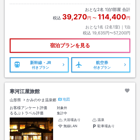
おとな
2
名
1
泊
1
部屋 合計
39,270
114,400
税込
円
〜
円
おとな1名 (
2
名1室)｜
1
泊
税込
19,635円〜57,200円
宿泊プランを見る
新幹線・JR
航空券
付きプラン
付きプラン
寒河江屋旅館
地図
山形県
かみのやま温泉郷
お客様アンケート評価
対象外
るるぶトラベル評価
集計中
大浴場あり
温泉
無線LAN
駐車場あり