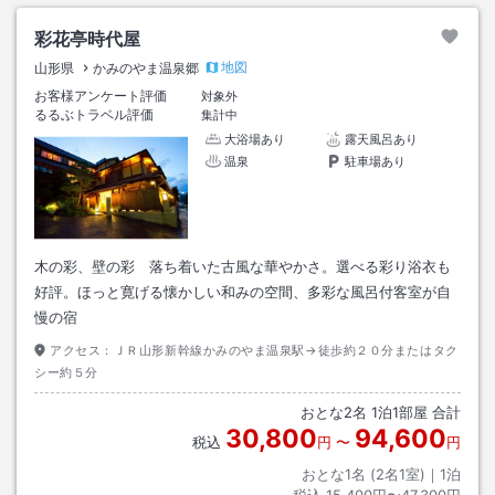
彩花亭時代屋
地図
山形県
かみのやま温泉郷
お客様アンケート評価
対象外
るるぶトラベル評価
集計中
大浴場あり
露天風呂あり
温泉
駐車場あり
木の彩、壁の彩 落ち着いた古風な華やかさ。選べる彩り浴衣も
好評。ほっと寛げる懐かしい和みの空間、多彩な風呂付客室が自
慢の宿
アクセス：
ＪＲ山形新幹線かみのやま温泉駅→徒歩約２０分またはタク
シー約５分
おとな
2
名
1
泊
1
部屋 合計
30,800
94,600
税込
円
〜
円
おとな1名 (
2
名1室)｜
1
泊