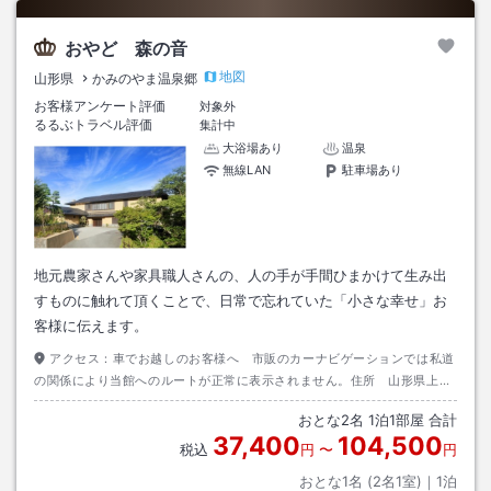
おやど 森の音
地図
山形県
かみのやま温泉郷
お客様アンケート評価
対象外
るるぶトラベル評価
集計中
大浴場あり
温泉
無線LAN
駐車場あり
地元農家さんや家具職人さんの、人の手が手間ひまかけて生み出
すものに触れて頂くことで、日常で忘れていた「小さな幸せ」お
客様に伝えます。
アクセス：
車でお越しのお客様へ 市販のカーナビゲーションでは私道
の関係により当館へのルートが正常に表示されません。住所 山形県上山
市河崎４丁目１－３日通プロパン上山様を目的地としてご設定下さい。
おとな
2
名
1
泊
1
部屋 合計
37,400
104,500
税込
円
〜
円
おとな1名 (
2
名1室)｜
1
泊