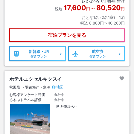
おとな
2
名
1
泊
1
部屋 合計
17,600
80,520
税込
円
〜
円
おとな1名 (
2
名1室)｜
1
泊
税込
8,800円〜40,260円
宿泊プランを見る
新幹線・JR
航空券
付きプラン
付きプラン
ホテルエクセルキクスイ
地図
秋田県
羽後海岸・象潟
お客様アンケート評価
集計中
るるぶトラベル評価
集計中
駐車場あり