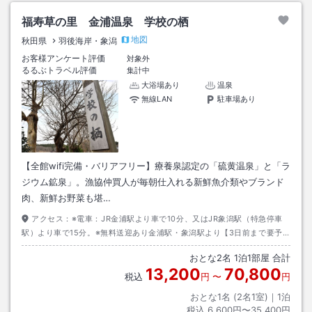
福寿草の里 金浦温泉 学校の栖
地図
秋田県
羽後海岸・象潟
お客様アンケート評価
対象外
るるぶトラベル評価
集計中
大浴場あり
温泉
無線LAN
駐車場あり
【全館wifi完備・バリアフリー】療養泉認定の「硫黄温泉」と「ラ
ジウム鉱泉」。漁協仲買人が毎朝仕入れる新鮮魚介類やブランド
肉、新鮮お野菜も堪…
アクセス：
※電車：JR金浦駅より車で10分、又はJR象潟駅（特急停車
駅）より車で15分。※無料送迎あり金浦駅・象潟駅より【3日前まで要予
約】・お迎え：14時～17時・お送り：9時～10時
おとな
2
名
1
泊
1
部屋 合計
13,200
70,800
税込
円
〜
円
おとな1名 (
2
名1室)｜
1
泊
税込
6,600円〜35,400円