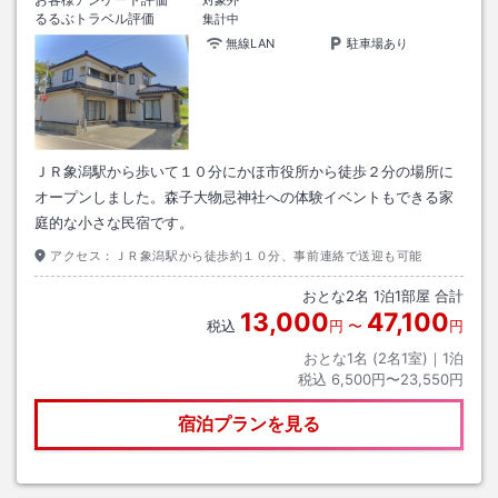
対象外
るるぶトラベル評価
集計中
無線LAN
駐車場あり
ＪＲ象潟駅から歩いて１０分にかほ市役所から徒歩２分の場所に
オープンしました。森子大物忌神社への体験イベントもできる家
庭的な小さな民宿です。
アクセス：
ＪＲ象潟駅から徒歩約１０分、事前連絡で送迎も可能
おとな
2
名
1
泊
1
部屋 合計
13,000
47,100
税込
円
〜
円
おとな1名 (
2
名1室)｜
1
泊
税込
6,500円〜23,550円
宿泊プランを見る