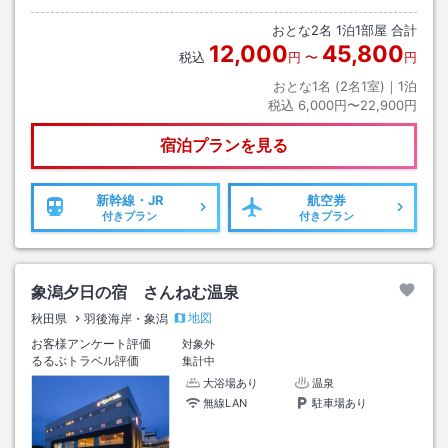
おとな
2
名
1
泊
1
部屋 合計
12,000
45,800
税込
円
〜
円
おとな1名 (
2
名1室)｜
1
泊
税込
6,000円〜22,900円
宿泊プランを見る
新幹線・JR
航空券
付きプラン
付きプラン
象潟夕日の宿 さんねむ温泉
地図
秋田県
羽後海岸・象潟
お客様アンケート評価
対象外
るるぶトラベル評価
集計中
大浴場あり
温泉
無線LAN
駐車場あり