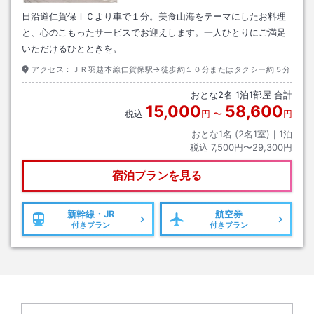
日沿道仁賀保ＩＣより車で１分。美食山海をテーマにしたお料理
と、心のこもったサービスでお迎えします。一人ひとりにご満足
いただけるひとときを。
アクセス：
ＪＲ羽越本線仁賀保駅→徒歩約１０分またはタクシー約５分
おとな
2
名
1
泊
1
部屋 合計
15,000
58,600
税込
円
〜
円
おとな1名 (
2
名1室)｜
1
泊
税込
7,500円〜29,300円
宿泊プランを見る
新幹線・JR
航空券
付きプラン
付きプラン