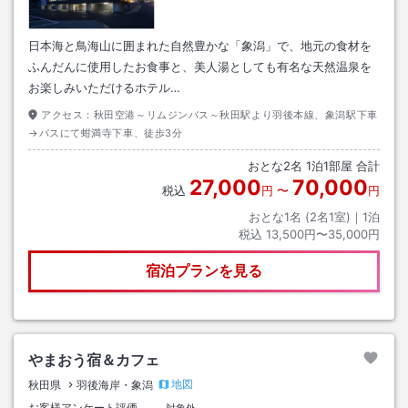
日本海と鳥海山に囲まれた自然豊かな「象潟」で、地元の食材を
ふんだんに使用したお食事と、美人湯としても有名な天然温泉を
お楽しみいただけるホテル…
アクセス：
秋田空港～リムジンバス～秋田駅より羽後本線、象潟駅下車
→バスにて蚶満寺下車、徒歩3分
おとな
2
名
1
泊
1
部屋 合計
27,000
70,000
税込
円
〜
円
おとな1名 (
2
名1室)｜
1
泊
税込
13,500円〜35,000円
宿泊プランを見る
やまおう宿＆カフェ
地図
秋田県
羽後海岸・象潟
お客様アンケート評価