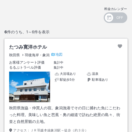
料金カレンダー
6
件のうち、
1～6
件を表示
たつみ寛洋ホテル
地図
秋田県
羽後海岸・象潟
お客様アンケート評価
集計中
るるぶトラベル評価
集計中
大浴場あり
温泉
駅徒歩5分
駐車場あり
秋田県漁協・仲買人の宿。象潟漁港でその日に捕れた魚にこだわ
った料理。美味しい魚と芭蕉・奥の細道で訪ねた絶景の島々、街
並と自然景観の土地。
アクセス：
ＪＲ羽越本線象潟駅～徒歩（約３分）