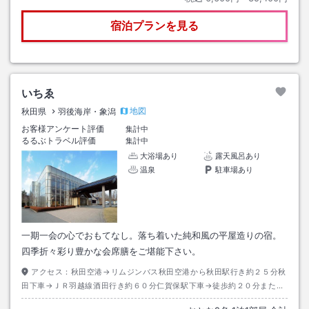
宿泊プランを見る
いちゑ
地図
秋田県
羽後海岸・象潟
お客様アンケート評価
集計中
るるぶトラベル評価
集計中
大浴場あり
露天風呂あり
温泉
駐車場あり
一期一会の心でおもてなし。落ち着いた純和風の平屋造りの宿。
四季折々彩り豊かな会席膳をご堪能下さい。
アクセス：
秋田空港→リムジンバス秋田空港から秋田駅行き約２５分秋
田下車→ＪＲ羽越線酒田行き約６０分仁賀保駅下車→徒歩約２０分または
タクシー約５分