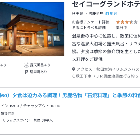
セイコーグランドホ
地図
秋田県
男鹿半島
お客様アンケート評価
るるぶトラベル評価
集計中
温泉街の中心に位置し、散策に便
富な温泉大浴場と露天風呂・サウ
慢。夕食は季節の魚介類を主とし
ス料理をご提供。
あり
露天風呂あり
アクセス：
秋田空港→リムジンバス
駐車場あり
ら秋田下車→ＪＲ男鹿線男鹿行き約５
下車→バス男鹿北線温泉、入道崎、加
０分セイコーグランドＨ前下車→徒歩
期60）夕食は迫力ある調理！男鹿名物「石焼料理」と季節の和
クイン
15:00
/ チェックアウト
10:00
/朝食付き
 リラックスツイン 禁煙
36平米