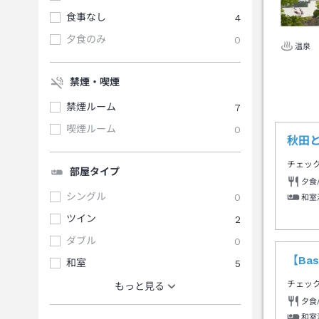
食事なし
4
夕食のみ
0
温泉
禁煙・喫煙
禁煙ルーム
7
喫煙ルーム
0
秋田
チェッ
部屋タイプ
夕食
シングル
0
和室
ツイン
2
ダブル
0
【Ba
和室
5
チェッ
もっと見る
夕食
和室