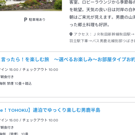
客室、ロビーラウンジから季節毎
を眺望。天気の良い日は対岸の白
朝はご来光が見えます。男鹿の山
駐車場あり
った郷土料理も好評。
アクセス：
ＪＲ秋田新幹線秋田駅→
羽立駅下車→バス男鹿北線別邸つばき
歩約０分
と言ったら！を楽しむ旅 ～選べるお楽しみ～お部屋タイプお
クイン
15:00
/ チェックアウト
10:00
/朝食付き
海側 禁煙
10畳＋踏込
se！TOHOKU】連泊でゆっくり楽しむ男鹿半島
クイン
15:00
/ チェックアウト
10:00
/朝食付き
海側 （禁煙）
10畳