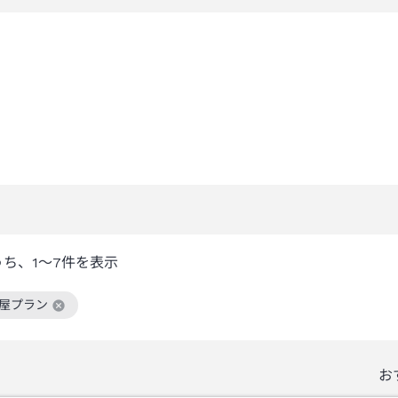
うち、
1～7
件を表示
部屋プラン
絞り込み条件を解除
お