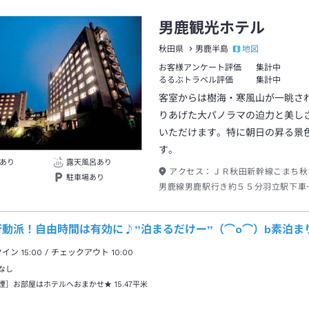
男鹿観光ホテル
地図
秋田県
男鹿半島
お客様アンケート評価
集計中
るるぶトラベル評価
集計中
客室からは樹海・寒風山が一眺さ
りあげた大パノラマの迫力と美し
いただけます。特に朝日の昇る景
す。
あり
露天風呂あり
アクセス：
ＪＲ秋田新幹線こまち秋
駐車場あり
男鹿線男鹿駅行き約５５分羽立駅下車
／加茂／入道崎行き約４５分男鹿観光
車→徒歩約１分
行動派！自由時間は有効に♪”泊まるだけー”（⌒o⌒）b素泊ま
クイン
15:00
/ チェックアウト
10:00
なし
煙］お部屋はホテルへおまかせ★
15.47平米