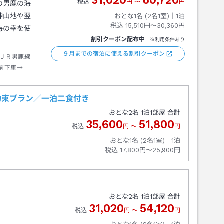
31,020
60,720
税込
円
〜
円
の男鹿の海
神山地や翌
おとな1名 (
2
名1室)｜
1
泊
税込
15,510円〜30,360円
海の幸を使
割引クーポン配布中
※利用条件あり
９月までの宿泊に使える割引クーポン
ＪＲ男鹿線
前下車→徒
約束プラン／一泊二食付き
おとな
2
名
1
泊
1
部屋 合計
35,600
51,800
税込
円
〜
円
おとな1名 (
2
名1室)｜
1
泊
税込
17,800円〜25,900円
おとな
2
名
1
泊
1
部屋 合計
31,020
54,120
税込
円
〜
円