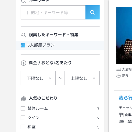
キーワード
検索したキーワード・特集
5人部屋プラン
料金 / おとな1名あたり
大浴場
温泉
〜
下限なし
上限なし
我ら
人気のこだわり
チェッ
禁煙ルーム
7
食事
ツイン
2
［禁
和室
5