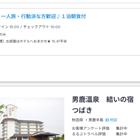
・一人旅・行動派な方歓迎♪１泊朝食付
クイン
15:00
/ チェックアウト
10:00
のみ
煙］お部屋はホテルへおまかせ★
15.47平米
男鹿温泉 結いの宿
つばき
地図
秋田県
男鹿半島
お客様アンケート評価
集計中
るるぶトラベル評価
集計中