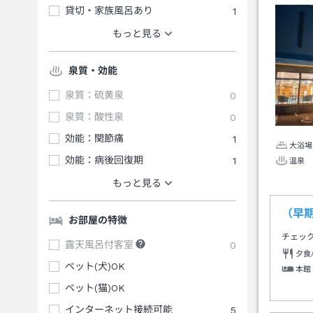
貸切・家族風呂あり
1
もっと見る
泉質・効能
泉質：硫黄泉
0
泉質：酸性泉
0
効能：関節痛
1
大浴場
効能：病後回復期
1
温泉
もっと見る
（早
お部屋の特徴
チェッ
露天風呂付客室
0
夕食
ペット(犬)OK
本館
ペット(猫)OK
インターネット接続可能
5