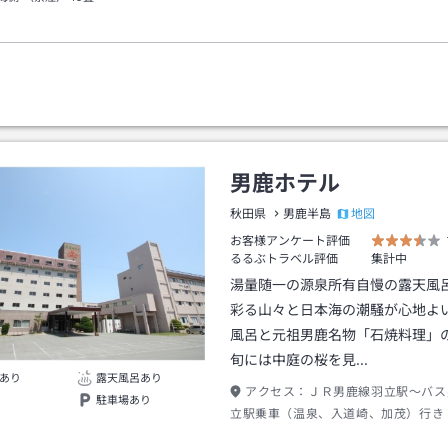
男鹿ホテル
地図
秋田県
男鹿半島
お客様アンケート評価
るるぶトラベル評価
集計中
湯量随一の源泉所有自慢の露天風
彩る山々と日本海の潮騒が心地よ
風呂と元祖男鹿名物「石焼料理」
旬には中庭の桜を見…
あり
露天風呂あり
アクセス：
ＪＲ男鹿線羽立駅～バス
駐車場あり
立駅乗車（温泉、入道崎、加茂）行き
分）温泉中央バス停駅下車～徒歩（約