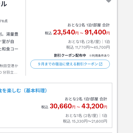
テル
78点
おとな
2
名
1
泊
1
部屋 合計
23,540
91,400
税込
円
〜
円
利。湯量豊
ナ室が自
おとな1名 (
2
名1室)｜
1
泊
税込
11,770円〜45,700円
た和食コー
割引クーポン配布中
※利用条件あり
９月までの宿泊に使える割引クーポン
秋田空港か
０分羽立駅
茂行き約４
約０分
食を楽しむ（基本料理）
おとな
2
名
1
泊
1
部屋 合計
30,660
43,200
税込
円
〜
円
おとな1名 (
2
名1室)｜
1
泊
税込
15,330円〜21,600円