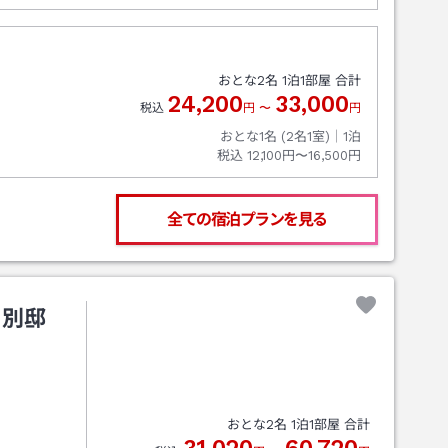
おとな
2
名
1
泊
1
部屋 合計
24,200
33,000
税込
円
〜
円
おとな1名 (
2
名1室)｜
1
泊
税込
12,100円〜16,500円
全ての宿泊プランを見る
 別邸
おとな
2
名
1
泊
1
部屋 合計