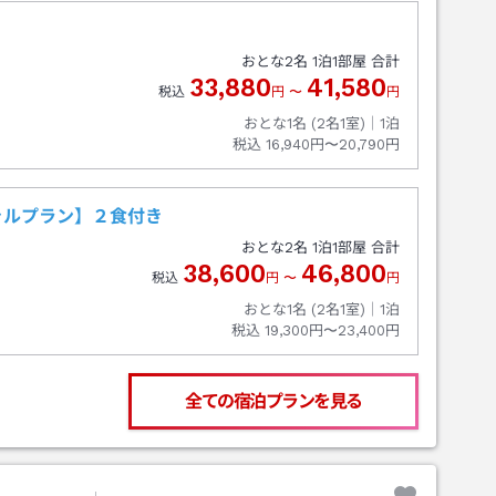
おとな
2
名
1
泊
1
部屋 合計
33,880
41,580
税込
円
〜
円
おとな1名 (
2
名1室)｜
1
泊
税込
16,940円〜20,790円
ャルプラン】２食付き
おとな
2
名
1
泊
1
部屋 合計
38,600
46,800
税込
円
〜
円
おとな1名 (
2
名1室)｜
1
泊
税込
19,300円〜23,400円
全ての宿泊プランを見る