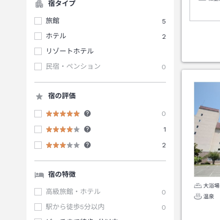
宿タイプ
旅館
5
ホテル
2
リゾートホテル
民宿・ペンション
0
宿の評価
0
1
2
宿の特徴
大浴場
高級旅館・ホテル
0
温泉
駅から徒歩5分以内
0