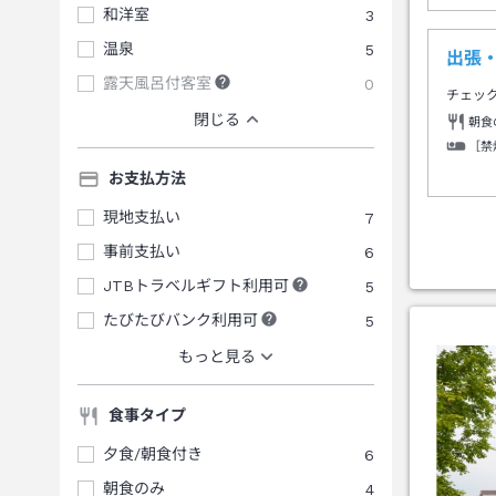
和洋室
3
温泉
5
出張
露天風呂付客室
0
チェッ
閉じる
朝食
［禁
お支払方法
現地支払い
7
事前支払い
6
JTBトラベルギフト利用可
5
たびたびバンク利用可
5
もっと見る
食事タイプ
夕食/朝食付き
6
朝食のみ
4