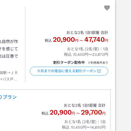
おとな
2
名
1
泊
1
部屋 合計
20,900
47,740
税込
円
〜
円
れ自然が作
さを感じて
おとな1名 (
2
名1室)｜
1
泊
税込
10,450円〜23,870円
色は圧巻で
割引クーポン配布中
※利用条件あり
９月までの宿泊に使える割引クーポン
田駅→ＪＲ
→バス戸賀
ホテル前下
りプラン
おとな
2
名
1
泊
1
部屋 合計
20,900
29,700
税込
円
〜
円
おとな1名 (
2
名1室)｜
1
泊
税込
10,450円〜14,850円