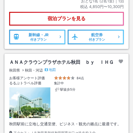
おとな1名 (
2
名1室)｜
1
泊
税込
4,850円〜10,300円
宿泊プランを見る
新幹線・JR
航空券
付きプラン
付きプラン
ＡＮＡクラウンプラザホテル秋田 ｂｙ ＩＨＧ
地図
秋田県
秋田・河辺
お客様アンケート評価
84点
るるぶトラベル評価
集計中
駅徒歩5分
秋田駅前に立地し交通至便、ビジネス・観光の拠点に最適です。
アクセス：
ＪＲ秋田新幹線秋田駅西出口→徒歩約３分