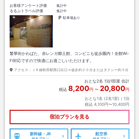
お客様アンケート評価
集計中
るるぶトラベル評価
集計中
駐車場あり
繁華街かわばた、赤レンガ郷土館、コンビニも徒歩圏内！全館Wi-
Fi対応ですので快適にお過ごしいただけます。
アクセス：
ＪＲ線秋田駅西口出口→徒歩約２０分またはタクシー約５分
おとな
2
名
1
泊
1
部屋 合計
8,200
20,800
税込
円
〜
円
おとな1名 (
2
名1室)｜
1
泊
税込
4,100円〜10,400円
宿泊プランを見る
新幹線・JR
航空券
付きプラン
付きプラン