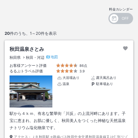
料金カレンダー
20
件のうち、
1～20
件を表示
秋田温泉さとみ
地図
秋田県
秋田・河辺
お客様アンケート評価
86点
るるぶトラベル評価
3.9
大浴場あり
露天風呂あり
温泉
駐車場あり
駅から４ｋｍ、有名な繁華街「川反」の上流河畔にあります。子
宝に恵まれ、お肌に優しく、秋田美人をつくった神秘な天然温泉
ナトリウム塩化物泉です。
アクセス：
ＪＲ秋田駅→路線バス秋田中央交通秋田温泉線又は仁別リゾ