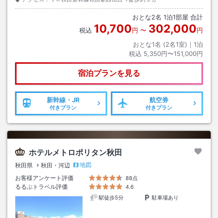
おとな
2
名
1
泊
1
部屋 合計
10,700
302,000
税込
円
〜
円
おとな1名 (
2
名1室)｜
1
泊
税込
5,350円〜151,000円
宿泊プランを見る
新幹線・JR
航空券
付きプラン
付きプラン
ホテルメトロポリタン秋田
地図
秋田県
秋田・河辺
お客様アンケート評価
88点
るるぶトラベル評価
4.6
駅徒歩5分
駐車場あり