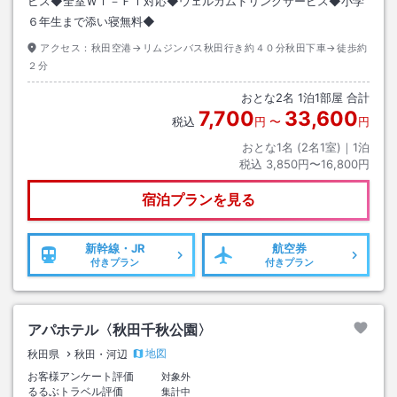
ビス◆全室Ｗｉ－Ｆｉ対応◆ウェルカムドリンクサービス◆小学
６年生まで添い寝無料◆
アクセス：
秋田空港→リムジンバス秋田行き約４０分秋田下車→徒歩約
２分
おとな
2
名
1
泊
1
部屋 合計
7,700
33,600
税込
円
〜
円
おとな1名 (
2
名1室)｜
1
泊
税込
3,850円〜16,800円
宿泊プランを見る
新幹線・JR
航空券
付きプラン
付きプラン
アパホテル〈秋田千秋公園〉
地図
秋田県
秋田・河辺
お客様アンケート評価
対象外
るるぶトラベル評価
集計中