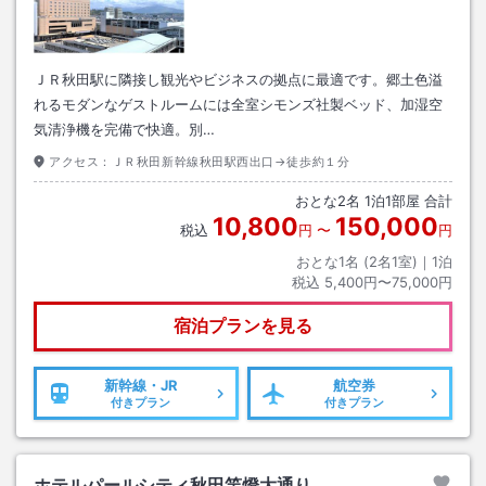
ＪＲ秋田駅に隣接し観光やビジネスの拠点に最適です。郷土色溢
れるモダンなゲストルームには全室シモンズ社製ベッド、加湿空
気清浄機を完備で快適。別…
アクセス：
ＪＲ秋田新幹線秋田駅西出口→徒歩約１分
おとな
2
名
1
泊
1
部屋 合計
10,800
150,000
税込
円
〜
円
おとな1名 (
2
名1室)｜
1
泊
税込
5,400円〜75,000円
宿泊プランを見る
新幹線・JR
航空券
付きプラン
付きプラン
ホテルパールシティ秋田竿燈大通り