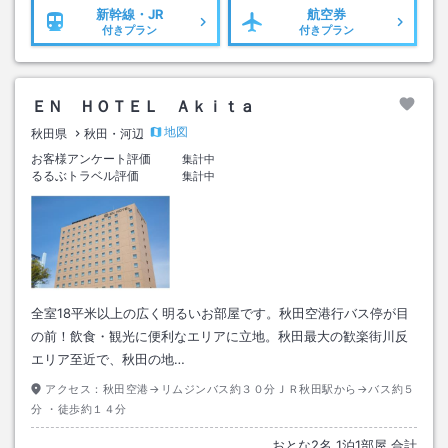
新幹線・JR
航空券
付きプラン
付きプラン
ＥＮ ＨＯＴＥＬ Ａｋｉｔａ
地図
秋田県
秋田・河辺
お客様アンケート評価
集計中
るるぶトラベル評価
集計中
全室18平米以上の広く明るいお部屋です。秋田空港行バス停が目
の前！飲食・観光に便利なエリアに立地。秋田最大の歓楽街川反
エリア至近で、秋田の地…
アクセス：
秋田空港→リムジンバス約３０分ＪＲ秋田駅から→バス約５
分 ・徒歩約１４分
おとな
2
名
1
泊
1
部屋 合計