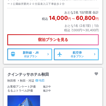
ート公園線所要約２０分温泉入口下車徒歩２分
おとな
2
名
1
泊
1
部屋 合計
14,000
60,800
税込
円
〜
円
おとな1名 (
2
名1室)｜
1
泊
税込
7,000円〜30,400円
宿泊プランを見る
新幹線・JR
航空券
付きプラン
付きプラン
クインテッサホテル秋田
地図
秋田県
秋田・河辺
お客様アンケート評価
集計中
るるぶトラベル評価
集計中