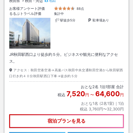
地図
秋田県
秋田・河辺
お客様アンケート評価
88点
るるぶトラベル評価
集計中
駅徒歩5分
駐車場あり
JR秋田駅西口より徒歩約５分。ビジネスや観光に便利なアクセ
ス。
アクセス：
秋田空港空港→高速バス秋田中央交通秋田空港から秋田駅西
口行き約４０分秋田駅西口下車→徒歩約５分
おとな
2
名
1
泊
1
部屋 合計
7,520
64,600
税込
円
〜
円
おとな1名 (
2
名1室)｜
1
泊
税込
3,760円〜32,300円
宿泊プランを見る