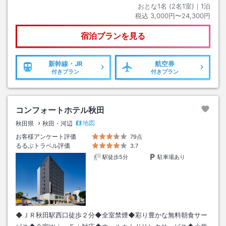
おとな1名 (
2
名1室)｜
1
泊
税込
3,000円〜24,300円
宿泊プランを見る
新幹線・JR
航空券
付きプラン
付きプラン
コンフォートホテル秋田
地図
秋田県
秋田・河辺
お客様アンケート評価
79点
るるぶトラベル評価
3.7
駅徒歩5分
駐車場あり
◆ＪＲ秋田駅西口徒歩２分◆全室禁煙◆彩り豊かな無料朝食サー