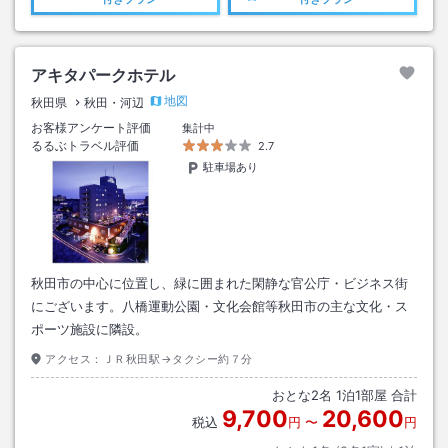
アキタパークホテル
地図
秋田県
秋田・河辺
お客様アンケート評価
集計中
るるぶトラベル評価
2.7
駐車場あり
秋田市の中心に位置し、緑に囲まれた閑静な官公庁・ビジネス街
にございます。八橋運動公園・文化会館等秋田市の主な文化・ス
ポーツ施設に隣設。
アクセス：
ＪＲ秋田駅→タクシー約７分
おとな
2
名
1
泊
1
部屋 合計
9,700
20,600
税込
円
〜
円