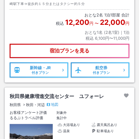
崎駅下車→徒歩約１５分またはタクシー約５分
おとな
2
名
1
泊
1
部屋 合計
12,200
22,000
税込
円
〜
円
おとな1名 (
2
名1室)｜
1
泊
税込
6,100円〜11,000円
宿泊プランを見る
新幹線・JR
航空券
付きプラン
付きプラン
秋田県健康増進交流センター ユフォーレ
地図
秋田県
秋田・河辺
お客様アンケート評価
対象外
るるぶトラベル評価
集計中
大浴場あり
露天風呂あり
温泉
駐車場あり