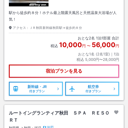
駅から徒歩約８分！ホテル最上階露天風呂と天然温泉大浴場が人
気！
アクセス：
ＪＲ秋田新幹線秋田駅→徒歩約８分
おとな
2
名
1
泊
1
部屋 合計
10,000
56,000
税込
円
〜
円
おとな1名 (
2
名1室)｜
1
泊
税込
5,000円〜28,000円
宿泊プランを見る
新幹線・JR
航空券
付きプラン
付きプラン
ルートイングランティア秋田 ＳＰＡ ＲＥＳＯ
ＲＴ
地図
秋田県
秋田・河辺