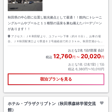
秋田県の中心部に位置し観光拠点として最適！！館内にトレーニ
ングルームやプールと１１種類の温泉を兼ね備えたバーデゾーン
があります！！
アクセス：
ＪＲ和田駅より、ユフォーレ下車（約６０分）。お車の場
合、ＪＲ秋田駅東口より県道６２号線経由で約２３ｋｍ。秋田空港から国
道１３号経由で約２４ｋｍ。
おとな
2
名
1
泊
1
部屋 合計
12,760
20,020
税込
円
〜
円
おとな1名 (
2
名1室)｜
1
泊
税込
6,380円〜10,010円
宿泊プランを見る
ホテル・プラザクリプトン（秋田県森林学習交流
館）