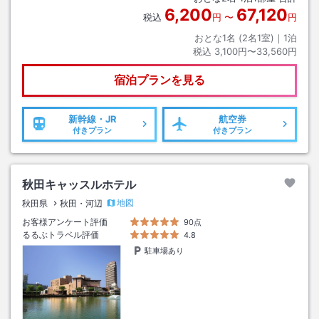
6,200
67,120
税込
円
〜
円
おとな1名 (
2
名1室)｜
1
泊
税込
3,100円〜33,560円
宿泊プランを見る
新幹線・JR
航空券
付きプラン
付きプラン
秋田キャッスルホテル
地図
秋田県
秋田・河辺
お客様アンケート評価
90点
るるぶトラベル評価
4.8
駐車場あり