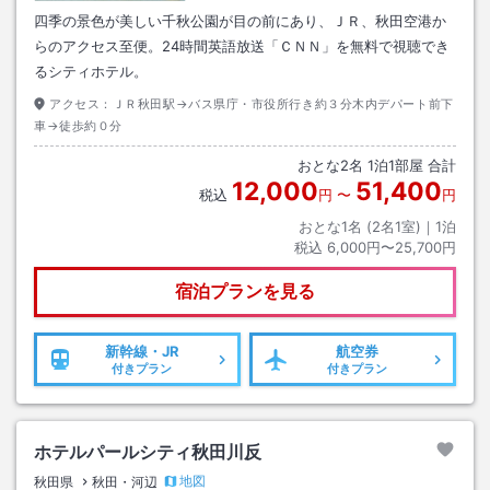
四季の景色が美しい千秋公園が目の前にあり、ＪＲ、秋田空港か
らのアクセス至便。24時間英語放送「ＣＮＮ」を無料で視聴でき
るシティホテル。
アクセス：
ＪＲ秋田駅→バス県庁・市役所行き約３分木内デパート前下
車→徒歩約０分
おとな
2
名
1
泊
1
部屋 合計
12,000
51,400
税込
円
〜
円
おとな1名 (
2
名1室)｜
1
泊
税込
6,000円〜25,700円
宿泊プランを見る
新幹線・JR
航空券
付きプラン
付きプラン
ホテルパールシティ秋田川反
地図
秋田県
秋田・河辺