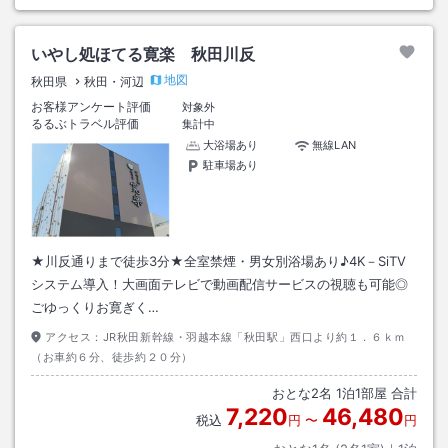
いやし処ほてる寛楽 秋田川反
地図
秋田県
秋田・河辺
お客様アンケート評価
対象外
るるぶトラベル評価
集計中
大浴場あり
無線LAN
駐車場あり
★川反通りまで徒歩3分★全室禁煙・男女別浴場あり♪4K－SiTV
システム導入！大画面テレビで動画配信サービスの視聴も可能◎
ごゆっくりお寛ぎく…
アクセス：
JR秋田新幹線・羽越本線「秋田駅」西口より約１．６ｋｍ
（お車約６分、徒歩約２０分）
おとな
2
名
1
泊
1
部屋 合計
7,220
46,480
税込
円
〜
円