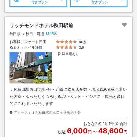
付きプラン
付きプラン
リッチモンドホテル秋田駅前
地図
秋田県
秋田・河辺
お客様アンケート評価
86点
るるぶトラベル評価
3.9
駐車場あり
ＪＲ秋田駅西口徒歩7分・近隣に飲食店多数・清潔感ある落ち着い
た客室・ゆったりくつろげる広いベッド・ビジネス・観光と多目
的にご利用いただけます
アクセス：
ＪＲ秋田駅西出口→徒歩約７分
おとな
2
名
1
泊
1
部屋 合計
6,000
48,600
税込
円
〜
円