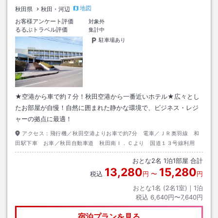
地図
秋田県
秋田・河辺
お客様アンケート評価
対象外
るるぶトラベル評価
集計中
駐車場あり
★空港から車で約７分！秋田空港から一番近いホテル★広々とし
たお部屋が自慢！自然に囲まれた静かな環境で、ビジネス・レジ
ャーの拠点に最適！
アクセス：
飛行機／秋田空港よりお車で約7分 電車／ＪＲ奥羽線 和
田駅下車 お車／秋田自動車道 秋田南Ｉ．Ｃより 国道１３号線利用
おとな
2
名
1
泊
1
部屋 合計
13,280
15,280
税込
円
〜
円
おとな1名 (
2
名1室)｜
1
泊
税込
6,640円〜7,640円
宿泊プランを見る