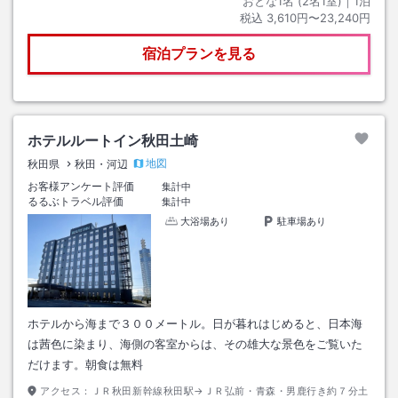
おとな1名 (
2
名1室)｜
1
泊
税込
3,610円〜23,240円
宿泊プランを見る
ホテルルートイン秋田土崎
地図
秋田県
秋田・河辺
お客様アンケート評価
集計中
るるぶトラベル評価
集計中
大浴場あり
駐車場あり
ホテルから海まで３００メートル。日が暮れはじめると、日本海
は茜色に染まり、海側の客室からは、その雄大な景色をご覧いた
だけます。朝食は無料
アクセス：
ＪＲ秋田新幹線秋田駅→ＪＲ弘前・青森・男鹿行き約７分土