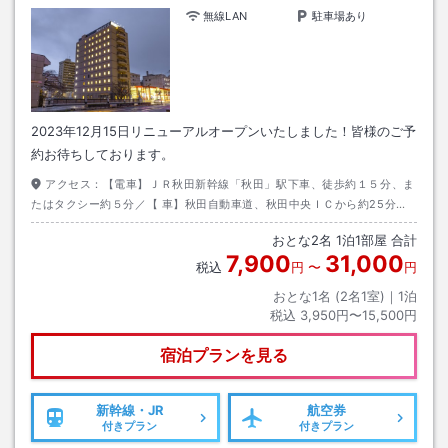
無線LAN
駐車場あり
2023年12月15日リニューアルオープンいたしました！皆様のご予
約お待ちしております。
アクセス：
【電車】ＪＲ秋田新幹線「秋田」駅下車、徒歩約１５分、ま
たはタクシー約５分／【 車】秋田自動車道、秋田中央ＩＣから約25分。
【飛行機】リムジンバスで約45分「木内前バス停」下車後徒歩約3分。
おとな
2
名
1
泊
1
部屋 合計
7,900
31,000
税込
円
〜
円
おとな1名 (
2
名1室)｜
1
泊
税込
3,950円〜15,500円
宿泊プランを見る
新幹線・JR
航空券
付きプラン
付きプラン