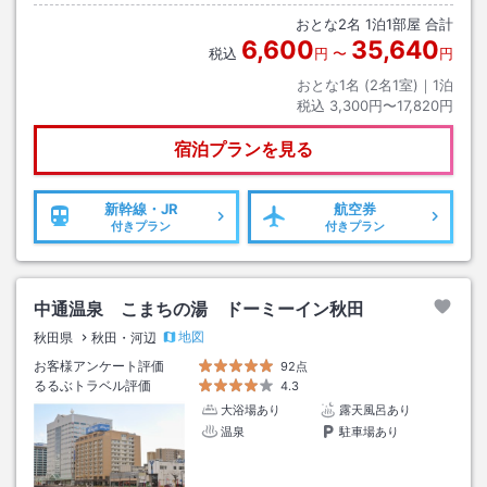
おとな
2
名
1
泊
1
部屋 合計
6,600
35,640
税込
円
〜
円
おとな1名 (
2
名1室)｜
1
泊
税込
3,300円〜17,820円
宿泊プランを見る
新幹線・JR
航空券
付きプラン
付きプラン
中通温泉 こまちの湯 ドーミーイン秋田
地図
秋田県
秋田・河辺
お客様アンケート評価
92点
るるぶトラベル評価
4.3
大浴場あり
露天風呂あり
温泉
駐車場あり