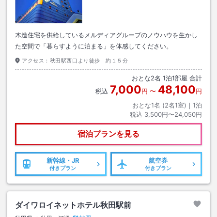
木造住宅を供給しているメルディアグループのノウハウを生かし
た空間で「暮らすように泊まる」を体感してください。
アクセス：
秋田駅西口より徒歩 約１５分
おとな
2
名
1
泊
1
部屋 合計
7,000
48,100
税込
円
〜
円
おとな1名 (
2
名1室)｜
1
泊
税込
3,500円〜24,050円
宿泊プランを見る
新幹線・JR
航空券
付きプラン
付きプラン
ダイワロイネットホテル秋田駅前