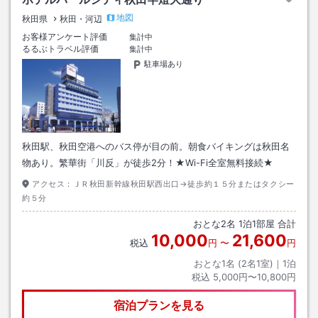
地図
秋田県
秋田・河辺
お客様アンケート評価
集計中
るるぶトラベル評価
集計中
駐車場あり
秋田駅、秋田空港へのバス停が目の前。朝食バイキングは秋田名
物あり。繁華街「川反」が徒歩2分！★Wi-Fi全室無料接続★
アクセス：
ＪＲ秋田新幹線秋田駅西出口→徒歩約１５分またはタクシー
約５分
おとな
2
名
1
泊
1
部屋 合計
10,000
21,600
税込
円
〜
円
おとな1名 (
2
名1室)｜
1
泊
税込
5,000円〜10,800円
宿泊プランを見る