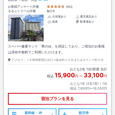
お客様アンケート評価
89点
るるぶトラベル評価
集計中
大浴場あり
露天風呂あり
温泉
駐車場あり
スーパー健康ランド「華のゆ」を併設しており、ご宿泊のお客様
は滞在中無料でご利用いただけます。
アクセス：
ＪＲ秋田駅西口出口→徒歩約１５分またはタクシー約５分
おとな
2
名
1
泊
1
部屋 合計
15,900
33,100
税込
円
〜
円
おとな1名 (
2
名1室)｜
1
泊
税込
7,950円〜16,550円
宿泊プランを見る
新幹線・JR
航空券