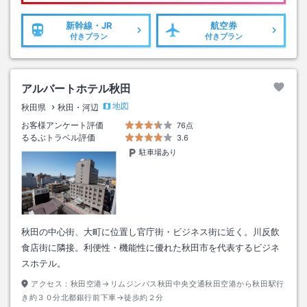
新幹線・JR
航空券
付きプラン
付きプラン
アルバートホテル秋田
地図
秋田県
秋田・河辺
お客様アンケート評価
76点
るるぶトラベル評価
3.6
駐車場あり
秋田の中心街、大町に位置し官庁街・ビジネス街に近く。川反飲
食店街に隣接。利便性・機能性に優れた秋田市を代表するビジネ
スホテル。
アクセス：
秋田空港→リムジンバス秋田中央交通秋田空港から秋田駅行
き約３０分北都銀行前下車→徒歩約２分