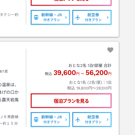
タクシー約
新幹線・JR
航空券
付きプラン
付きプラン
おとな
2
名
1
泊
1
部屋 合計
39,600
56,200
87点
税込
円
〜
円
おとな1名 (
2
名1室)｜
1
泊
の温泉は、
税込
19,800円〜28,100円
はげの口か
る露天岩風
宿泊プランを見る
ＪＲ男鹿線
新幹線・JR
航空券
付きプラン
付きプラン
ー約１５分