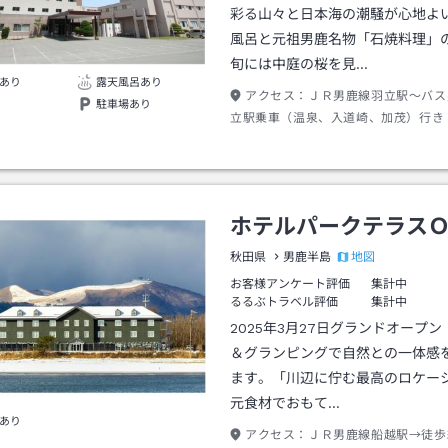
彩る山々と日本海の潮騒が心地よ
風呂と元祖男鹿名物「石焼料理」
旬には中庭の桜を見…
あり
露天風呂あり
アクセス：
ＪＲ男鹿線羽立駅～バス
駐車場あり
立駅乗車（温泉、入道崎、加茂）行き
分）温泉中央バス停駅下車～徒歩（約
ホテルパークテラス
地図
秋田県
男鹿半島
お客様アンケート評価
集計中
るるぶトラベル評価
集計中
2025年3月27日グランドオープ
＆グランピングで自然との一体感
ます。「川辺に佇む最高のロケー
元食材でおもて…
あり
アクセス：
ＪＲ男鹿線船越駅→徒歩