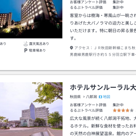
お客様アンケート評価
集計中
るるぶトラベル評価
集計中
客室からは樹海・寒風山が一眺さ
りあげた大パノラマの迫力と美し
いただけます。特に朝日の昇る景
す。
あり
露天風呂あり
アクセス：
ＪＲ秋田新幹線こまち秋
駐車場あり
男鹿線男鹿駅行き約５５分羽立駅下車
／加茂／入道崎行き約４５分男鹿観光
車→徒歩約１分
ホテルサンルーラル
地図
秋田県
八郎潟
お客様アンケート評価
集計中
るるぶトラベル評価
広大な風景が続く八郎潟干拓地、
るホテル。新鮮な食材を使ったお
の天然の白神展望温泉。館内のア