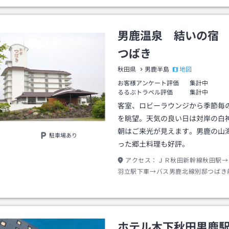
男鹿温泉 結いの宿
つばき
地図
秋田県
男鹿半島
お客様アンケート評価
集計中
るるぶトラベル評価
集計中
客室、ロビーラウンジから季節毎
を眺望。天気の良い日は対岸の白
朝はご来光が見えます。男鹿の山
駐車場あり
った郷土料理も好評。
アクセス：
ＪＲ秋田新幹線秋田駅→
羽立駅下車→バス男鹿北線別邸つばき
歩約０分
ホテル木下秋田男鹿