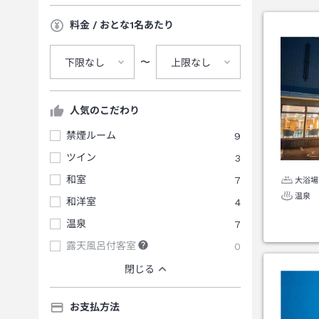
料金 / おとな1名あたり
〜
下限なし
上限なし
人気のこだわり
禁煙ルーム
9
ツイン
3
和室
7
大浴場
温泉
和洋室
4
温泉
7
露天風呂付客室
0
閉じる
お支払方法