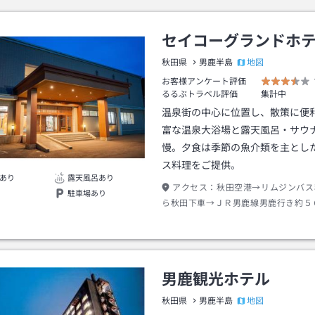
セイコーグランドホ
地図
秋田県
男鹿半島
お客様アンケート評価
るるぶトラベル評価
集計中
温泉街の中心に位置し、散策に便
富な温泉大浴場と露天風呂・サウ
慢。夕食は季節の魚介類を主とし
ス料理をご提供。
あり
露天風呂あり
アクセス：
秋田空港→リムジンバス
駐車場あり
ら秋田下車→ＪＲ男鹿線男鹿行き約５
下車→バス男鹿北線温泉、入道崎、加
０分セイコーグランドＨ前下車→徒歩
男鹿観光ホテル
地図
秋田県
男鹿半島