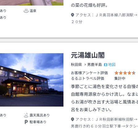
の菜の花畑も好評。
あり
温泉
アクセス：
ＪＲ奥羽本線八郎潟駅→
あり
２０分
元湯雄山閣
地図
秋田県
男鹿半島
お客様アンケート評価
るるぶトラベル評価
集計中
季節ごとに湯色を変化させる自慢
自館専用源泉からかけ流し。なま
らお湯が吹き出す大浴場と風情あ
呂をお楽しみ下さい。
あり
露天風呂あり
アクセス：
ＪＲ秋田新幹線秋田駅→
駐車場あり
男鹿行き約６０分羽立駅下車→タクシ