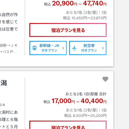
20,900
47,740
税込
円
〜
円
おとな1名 (
2
名1室)｜
1
泊
れ自然が作
税込
10,450円〜23,870円
さを感じて
色は圧巻で
宿泊プランを見る
田駅→ＪＲ
新幹線・JR
航空券
付きプラン
付きプラン
→バス戸賀
ホテル前下
大潟
おとな
2
名
1
泊
1
部屋 合計
17,000
40,400
税込
円
〜
円
3.9
おとな1名 (
2
名1室)｜
1
泊
大潟村にあ
税込
8,500円〜20,200円
料理と８階
ートと５月
宿泊プランを見る