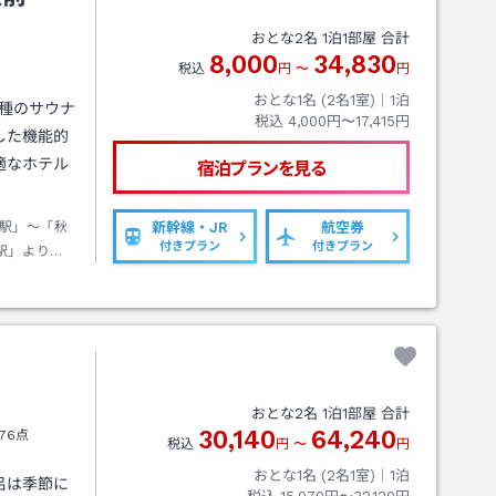
おとな
2
名
1
泊
1
部屋 合計
8,000
34,830
税込
円
〜
円
おとな1名 (
2
名1室)｜
1
泊
2種のサウナ
税込
4,000円〜17,415円
した機能的
適なホテル
宿泊プランを見る
駅」～「秋
新幹線・JR
航空券
付きプラン
付きプラン
駅」より
駅」より徒歩
おとな
2
名
1
泊
1
部屋 合計
30,140
64,240
76点
税込
円
〜
円
おとな1名 (
2
名1室)｜
1
泊
呂は季節に