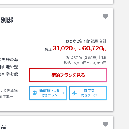
 別邸
おとな
2
名
1
泊
1
部屋 合計
31,020
60,720
税込
円
〜
円
おとな1名 (
2
名1室)｜
1
泊
の男鹿の海
税込
15,510円〜30,360円
神山地や翌
海の幸を使
宿泊プランを見る
ＪＲ男鹿線
新幹線・JR
航空券
付きプラン
付きプラン
前下車→徒
駅前