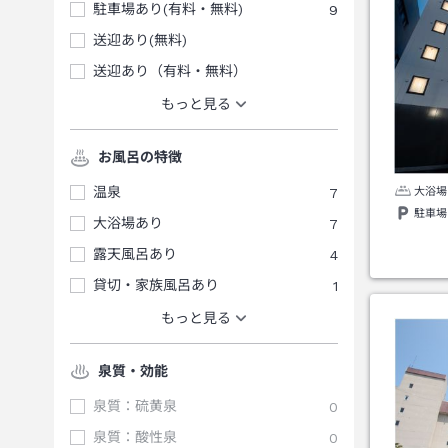
駐車場あり(有料・無料)
9
送迎あり(無料)
送迎あり（有料・無料）
もっと見る
お風呂の特徴
温泉
7
大浴場
駐車場
大浴場あり
7
露天風呂あり
4
貸切・家族風呂あり
1
もっと見る
泉質・効能
泉質：硫黄泉
0
泉質：酸性泉
0