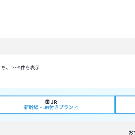
うち、
1～9
件を表示
新幹線・JR付きプラン
お