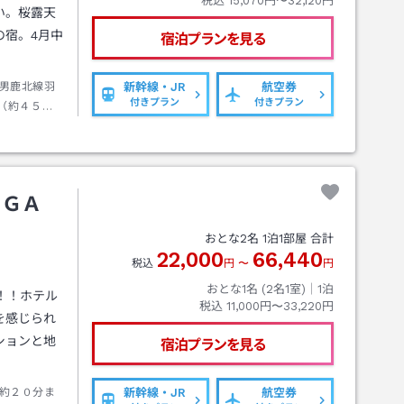
税込
15,070円〜32,120円
い。桜露天
の宿。4月中
宿泊プランを見る
男鹿北線羽
新幹線・JR
航空券
付きプラン
付きプラン
（約４５
１分）
ＯＧＡ
おとな
2
名
1
泊
1
部屋 合計
22,000
66,440
税込
円
〜
円
おとな1名 (
2
名1室)｜
1
泊
ン！！ホテル
税込
11,000円〜33,220円
を感じられ
ションと地
宿泊プランを見る
約２０分ま
新幹線・JR
航空券