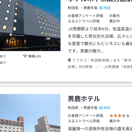
地図
秋田県
男鹿半島
お客様アンケート評価
対象外
るるぶトラベル評価
集計中
JR男鹿駅より徒歩8分。低温高温
を完備した男女別大浴場、広々と
な客室で観光にもビジネスにも最
です。男鹿の魅力…
あり
無線LAN
アクセス：
秋田新幹線こまち「東京
あり
田駅」約4時間 ／ JR男鹿線「秋田
「男鹿駅」まで約60分 ／ 「男鹿
8分
男鹿ホテル
地図
秋田県
男鹿半島
お客様アンケート評価
るるぶトラベル評価
集計中
湯量随一の源泉所有自慢の露天風