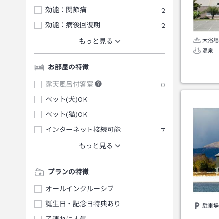
効能：関節痛
2
効能：病後回復期
2
大浴場
もっと見る
温泉
お部屋の特徴
露天風呂付客室
0
ペット(犬)OK
ペット(猫)OK
インターネット接続可能
7
もっと見る
プランの特徴
オールインクルーシブ
誕生日・記念日特典あり
駐車場