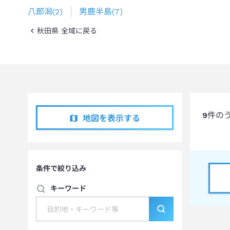
八郎潟
(
2
)
男鹿半島
(
7
)
秋田県 全域に戻る
9
件の
地図を表示する
条件で絞り込み
キーワード