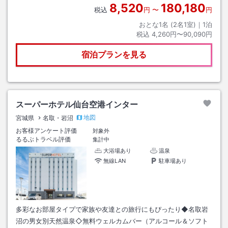
8,520
180,180
税込
円
〜
円
おとな1名 (
2
名1室)｜
1
泊
税込
4,260円〜90,090円
宿泊プランを見る
スーパーホテル仙台空港インター
地図
宮城県
名取・岩沼
お客様アンケート評価
対象外
るるぶトラベル評価
集計中
大浴場あり
温泉
無線LAN
駐車場あり
多彩なお部屋タイプで家族や友達との旅行にもぴったり◆名取岩
沼の男女別天然温泉◇無料ウェルカムバー（アルコール＆ソフト