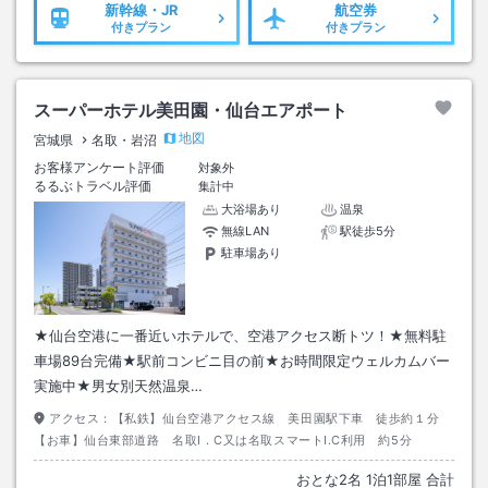
新幹線・JR
航空券
付きプラン
付きプラン
スーパーホテル美田園・仙台エアポート
地図
宮城県
名取・岩沼
お客様アンケート評価
対象外
るるぶトラベル評価
集計中
大浴場あり
温泉
無線LAN
駅徒歩5分
駐車場あり
★仙台空港に一番近いホテルで、空港アクセス断トツ！★無料駐
車場89台完備★駅前コンビニ目の前★お時間限定ウェルカムバー
実施中★男女別天然温泉…
アクセス：
【私鉄】仙台空港アクセス線 美田園駅下車 徒歩約１分
【お車】仙台東部道路 名取I．C又は名取スマートI.C利用 約5分
おとな
2
名
1
泊
1
部屋 合計