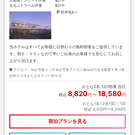
お客様アンケート評価
集計中
るるぶトラベル評価
集計中
駐車場あり
当ホテルはすべてお客様に日替わりの無料朝食をご提供していま
す。朝６：００～なので早いご出発のお客様でも安心してお召し
上がり頂けます。
アクセス：
仙台空港→ＪＲ仙台空港アクセス線仙台行き名取駅下車→徒
歩約２０分またはタクシー約５分
おとな
2
名
1
泊
1
部屋 合計
8,820
18,580
税込
円
〜
円
おとな1名 (
2
名1室)｜
1
泊
税込
4,410円〜9,290円
宿泊プランを見る