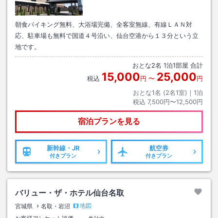
朝食バイキング無料、大浴場完備、全客室無線、有線ＬＡＮ対
応、駐車場も無料で国道４号沿い、仙台空港から１３分という立
地です。
おとな
2
名
1
泊
1
部屋 合計
15,000
25,000
税込
円
〜
円
おとな1名 (
2
名1室)｜
1
泊
税込
7,500円〜12,500円
宿泊プランを見る
新幹線・JR
航空券
付きプラン
付きプラン
バリュー・ザ・ホテル仙台名取
地図
宮城県
名取・岩沼