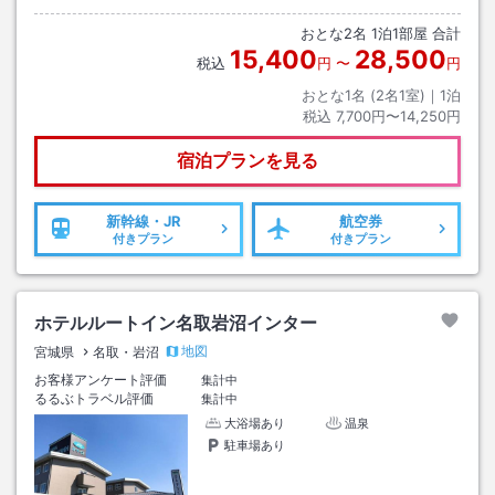
おとな
2
名
1
泊
1
部屋 合計
15,400
28,500
税込
円
〜
円
おとな1名 (
2
名1室)｜
1
泊
税込
7,700円〜14,250円
宿泊プランを見る
新幹線・JR
航空券
付きプラン
付きプラン
ホテルルートイン名取岩沼インター
地図
宮城県
名取・岩沼
お客様アンケート評価
集計中
るるぶトラベル評価
集計中
大浴場あり
温泉
駐車場あり