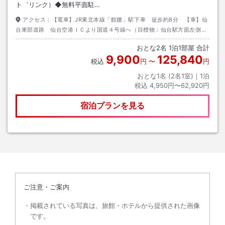
ト゛リンク）◆無料平面駐…
アクセス：
【電車】JR東北本線「館腰」駅下車 徒歩約8分 【車】仙
台東部道路 仙台空港ＩＣより国道４号線へ（目標物：仙台駅方面左側の
スーパーホテルの看板）
おとな
2
名
1
泊
1
部屋 合計
9,900
125,840
税込
円
〜
円
おとな1名 (
2
名1室)｜
1
泊
税込
4,950円〜62,920円
宿泊プランを見る
ご注意・ご案内
掲載されている写真は、旅館・ホテルから提供された画像
です。