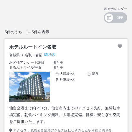
料金カレンダー
5
件のうち、
1～5
件を表示
ホテルルートイン名取
地図
宮城県
名取・岩沼
お客様アンケート評価
集計中
るるぶトラベル評価
集計中
大浴場あり
温泉
駐車場あり
仙台空港まで約２０分。仙台市内までのアクセス良好。無料駐車
場完備。朝食バイキング無料。大浴場完備。皆様に安らぎの空間
をご提供いたします。
アクセス：
私鉄仙台空港アクセス線杜せきのした駅→徒歩約８分