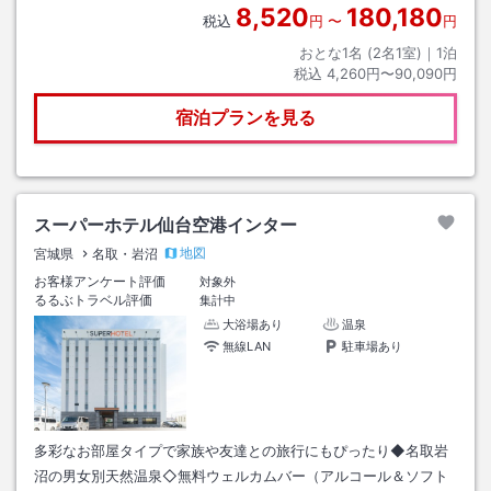
8,520
180,180
税込
円
〜
円
おとな1名 (
2
名1室)｜
1
泊
税込
4,260円〜90,090円
宿泊プランを見る
スーパーホテル仙台空港インター
地図
宮城県
名取・岩沼
お客様アンケート評価
対象外
るるぶトラベル評価
集計中
大浴場あり
温泉
無線LAN
駐車場あり
多彩なお部屋タイプで家族や友達との旅行にもぴったり◆名取岩
沼の男女別天然温泉◇無料ウェルカムバー（アルコール＆ソフト