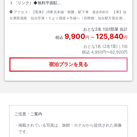
ト゛リンク）◆無料平面駐…
アクセス：
【電車】JR東北本線「館腰」駅下車 徒歩約8分 【車】仙
台東部道路 仙台空港ＩＣより国道４号線へ（目標物：仙台駅方面左側の
スーパーホテルの看板）
おとな
2
名
1
泊
1
部屋 合計
9,900
125,840
税込
円
〜
円
おとな1名 (
2
名1室)｜
1
泊
税込
4,950円〜62,920円
宿泊プランを見る
ご注意・ご案内
掲載されている写真は、旅館・ホテルから提供された画像
です。