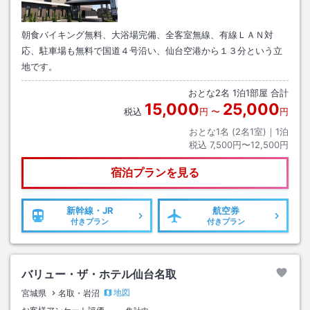
朝食バイキング無料、大浴場完備、全客室無線、有線ＬＡＮ対
応、駐車場も無料で国道４号沿い、仙台空港から１３分という立
地です。
おとな
2
名
1
泊
1
部屋 合計
15,000
25,000
税込
円
〜
円
おとな1名 (
2
名1室)｜
1
泊
税込
7,500円〜12,500円
宿泊プランを見る
新幹線・JR
航空券
付きプラン
付きプラン
バリュー・ザ・ホテル仙台名取
地図
宮城県
名取・岩沼