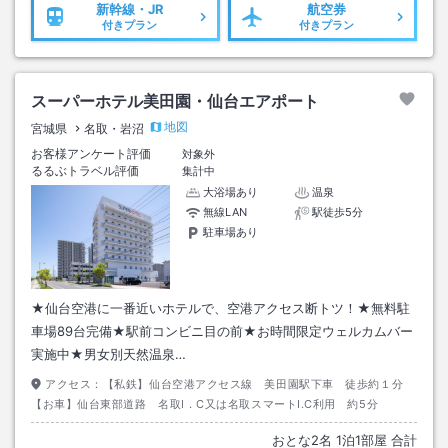
新幹線・JR
航空券
付きプラン
付きプラン
スーパーホテル美田園・仙台エアポート
地図
宮城県
名取・岩沼
お客様アンケート評価
対象外
るるぶトラベル評価
集計中
大浴場あり
温泉
無線LAN
駅徒歩5分
駐車場あり
★仙台空港に一番近いホテルで、空港アクセス断トツ！★無料駐
車場89台完備★駅前コンビニ目の前★お時間限定ウェルカムバー
実施中★男女別天然温泉…
アクセス：
【私鉄】仙台空港アクセス線 美田園駅下車 徒歩約１分
【お車】仙台東部道路 名取I．C又は名取スマートI.C利用 約5分
おとな
2
名
1
泊
1
部屋 合計