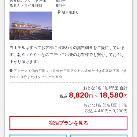
お客様アンケート評価
集計中
るるぶトラベル評価
集計中
駐車場あり
当ホテルはすべてお客様に日替わりの無料朝食をご提供していま
す。朝６：００～なので早いご出発のお客様でも安心してお召し
上がり頂けます。
アクセス：
仙台空港→ＪＲ仙台空港アクセス線仙台行き名取駅下車→徒
歩約２０分またはタクシー約５分
おとな
2
名
1
泊
1
部屋 合計
8,820
18,580
税込
円
〜
円
おとな1名 (
2
名1室)｜
1
泊
税込
4,410円〜9,290円
宿泊プランを見る