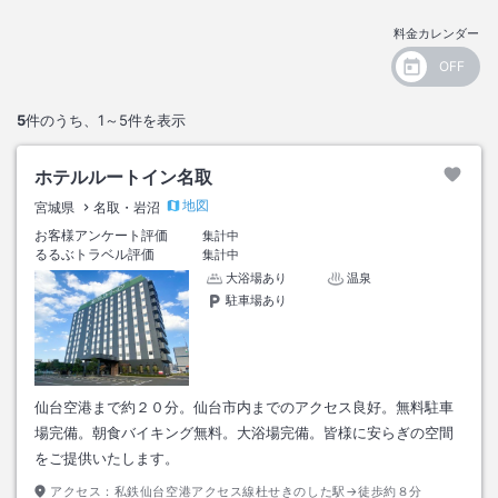
料金カレンダー
5
件のうち、
1～5
件を表示
ホテルルートイン名取
地図
宮城県
名取・岩沼
お客様アンケート評価
集計中
るるぶトラベル評価
集計中
大浴場あり
温泉
駐車場あり
仙台空港まで約２０分。仙台市内までのアクセス良好。無料駐車
場完備。朝食バイキング無料。大浴場完備。皆様に安らぎの空間
をご提供いたします。
アクセス：
私鉄仙台空港アクセス線杜せきのした駅→徒歩約８分