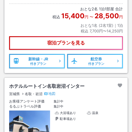
おとな
2
名
1
泊
1
部屋 合計
15,400
28,500
税込
円
〜
円
おとな1名 (
2
名1室)｜
1
泊
税込
7,700円〜14,250円
宿泊プランを見る
新幹線・JR
航空券
付きプラン
付きプラン
ホテルルートイン名取岩沼インター
地図
宮城県
名取・岩沼
お客様アンケート評価
集計中
るるぶトラベル評価
集計中
大浴場あり
温泉
駐車場あり