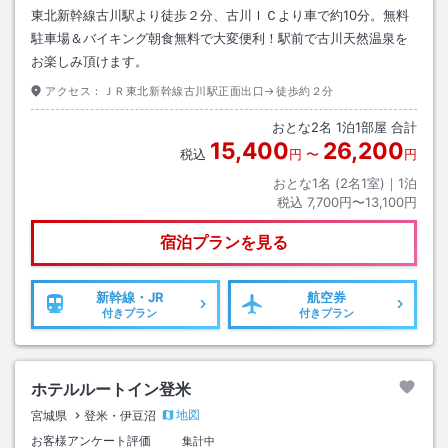
東北新幹線古川駅より徒歩２分、古川ＩＣより車で約10分。無料
駐車場＆バイキング朝食無料で大変便利！駅前で古川天然温泉を
お楽しみ頂けます。
アクセス：
ＪＲ東北新幹線古川駅正面出口→徒歩約２分
おとな
2
名
1
泊
1
部屋 合計
15,400
26,200
税込
円
〜
円
おとな1名 (
2
名1室)｜
1
泊
税込
7,700円〜13,100円
宿泊プランを見る
新幹線・JR
航空券
付きプラン
付きプラン
ホテルルートイン登米
地図
宮城県
登米・伊豆沼
お客様アンケート評価
集計中