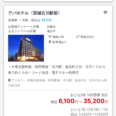
アパホテル〈宮城古川駅前〉
地図
宮城県
大崎・岩出山
お客様アンケート評価
対象外
るるぶトラベル評価
集計中
無線LAN
駅徒歩5分
駐車場あり
ＪＲ東北新幹線・陸羽東線「古川駅」徒歩約２分、古川ＩＣから
車で約１０分！コード決済・電子マネー利用可
アクセス：
JR東北新幹線・陸羽東線「古川駅」徒歩2分、古川ICから車
で約10分
おとな
2
名
1
泊
1
部屋 合計
6,100
35,200
税込
円
〜
円
おとな1名 (
2
名1室)｜
1
泊
税込
3,050円〜17,600円