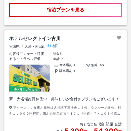
宿泊プランを見る
ホテルセレクトイン古川
地図
宮城県
大崎・岩出山
お客様アンケート評価
対象外
るるぶトラベル評価
集計中
大浴場あり
無線LAN
駐車場あり
新・大浴場好評稼働中！美味しい夕食付きプランもございます！
アクセス：
ＪＲ東北新幹線古川駅下車徒歩１３分。タクシー約５分。料
金１，０００円程度。東北自動車道古川ＩＣより国道４７・１０８号線
へ 目標物：国道１０８号線沿い
おとな
2
名
1
泊
1
部屋 合計
5,300
54,300