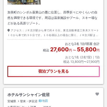
加美町のシンボル薬莱山の麓に位置し、四季折々にやくらいの自
然を満喫できる環境です。周辺は温泉施設やプール、スキー場な
どがある高原リゾート。
アクセス：
ＪＲ古川駅から車で約４０分。東北自動車道三本木スマート
ＩＣから車で約３０分です。１０名様以上の場合に限り、ＪＲ古川駅まで
の送迎が可能です（要予約）
おとな
2
名
1
泊
1
部屋 合計
27,600
55,800
税込
円
〜
円
おとな1名 (
2
名1室)｜
1
泊
税込
13,800円〜27,900円
宿泊プランを見る
ホテルサンシャイン佐沼
地図
宮城県
登米・伊豆沼