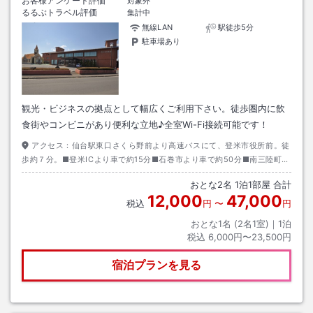
お客様アンケート評価
対象外
るるぶトラベル評価
集計中
無線LAN
駅徒歩5分
駐車場あり
観光・ビジネスの拠点として幅広くご利用下さい。徒歩圏内に飲
食街やコンビニがあり便利な立地♪全室Wi-Fi接続可能です！
アクセス：
仙台駅東口さくら野前より高速バスにて、登米市役所前。徒
歩約７分。■登米ICより車で約15分■石巻市より車で約50分■南三陸町よ
り車で約45分■JR新田駅より車で約15分■くりこま高原駅より車で約20
おとな
2
名
1
泊
1
部屋 合計
分
12,000
47,000
税込
円
〜
円
おとな1名 (
2
名1室)｜
1
泊
税込
6,000円〜23,500円
宿泊プランを見る