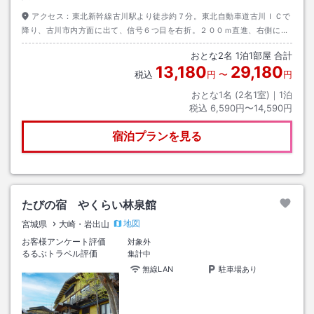
アクセス：
東北新幹線古川駅より徒歩約７分。東北自動車道古川ＩＣで
降り、古川市内方面に出て、信号６つ目を右折。２００ｍ直進、右側にご
ざいます。
おとな
2
名
1
泊
1
部屋 合計
13,180
29,180
税込
円
〜
円
おとな1名 (
2
名1室)｜
1
泊
税込
6,590円〜14,590円
宿泊プランを見る
たびの宿 やくらい林泉館
地図
宮城県
大崎・岩出山
お客様アンケート評価
対象外
るるぶトラベル評価
集計中
無線LAN
駐車場あり