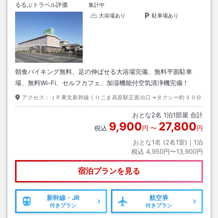
るるぶトラベル評価
集計中
大浴場あり
駐車場あり
朝食バイキング無料、足の伸ばせる大浴場完備、無料平面駐車
場、無料Wi-Fi、セルフカフェ、加湿機能付空気清浄機完備！
アクセス：
ＪＲ東北新幹線くりこま高原駅正面出口→タクシー約３０分
おとな
2
名
1
泊
1
部屋 合計
9,900
27,800
税込
円
〜
円
おとな1名 (
2
名1室)｜
1
泊
税込
4,950円〜13,900円
宿泊プランを見る
新幹線・JR
航空券
付きプラン
付きプラン