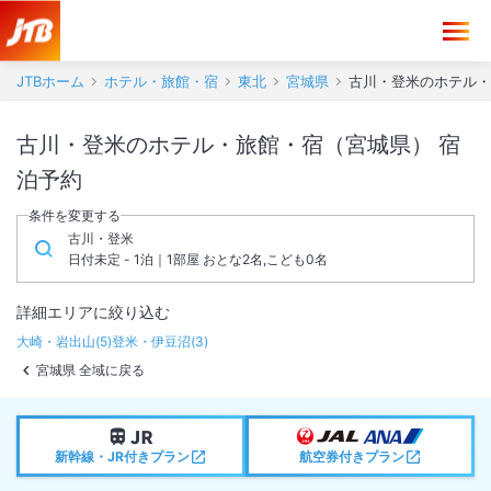
JTBホーム
ホテル・旅館・宿
東北
宮城県
古川・登米のホテル・
古川・登米のホテル・旅館・宿（宮城県） 宿
泊予約
条件を変更する
古川・登米
日付未定 - 1泊｜1部屋 おとな2名,こども0名
詳細エリアに絞り込む
大崎・岩出山
(
5
)
登米・伊豆沼
(
3
)
宮城県 全域に戻る
新幹線・JR付きプラン
航空券付きプラン