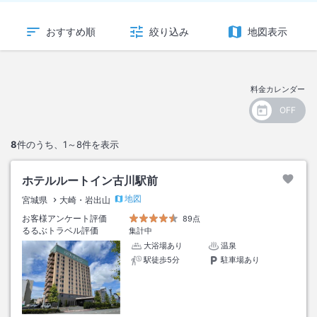
おすすめ順
絞り込み
地図表示
料金カレンダー
8
件のうち、
1～8
件を表示
ホテルルートイン古川駅前
地図
宮城県
大崎・岩出山
お客様アンケート評価
89点
るるぶトラベル評価
集計中
大浴場あり
温泉
駅徒歩5分
駐車場あり