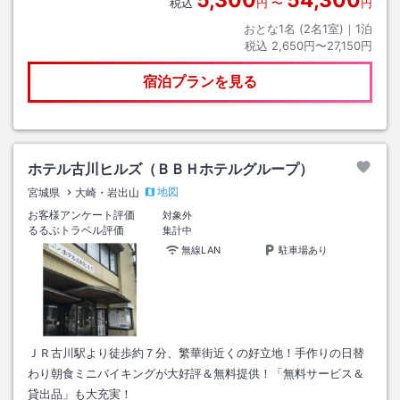
税込
円
〜
円
おとな1名 (
2
名1室)｜
1
泊
税込
2,650円〜27,150円
宿泊プランを見る
ホテル古川ヒルズ（ＢＢＨホテルグループ）
地図
宮城県
大崎・岩出山
お客様アンケート評価
対象外
るるぶトラベル評価
集計中
無線LAN
駐車場あり
ＪＲ古川駅より徒歩約７分、繁華街近くの好立地！手作りの日替
わり朝食ミニバイキングが大好評＆無料提供！「無料サービス＆
貸出品」も大充実！