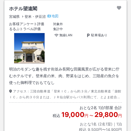
ホテル望遠閣
地図
宮城県
登米・伊豆沼
お客様アンケート評価
対象外
るるぶトラベル評価
集計中
無線LAN
駐車場あり
明治のモダンな趣を残す街並み長閑な田園風景が広がる登米に佇
むホテルです。登米産の米、肉、野菜をはじめ、三陸産の魚介を
使った御料理でおもてなし
アクセス：
三陸自動車道「登米ＩＣ」から約３分／東北自動車道「築館
ＩＣ」から約３０分または、ＪＲ仙台駅からバス利用にて、とよま総合支
所下車→徒歩約１５分
おとな
2
名
1
泊
1
部屋 合計
19,000
29,800
税込
円
〜
円
おとな1名 (
2
名1室)｜
1
泊
税込
9,500円〜14,900円