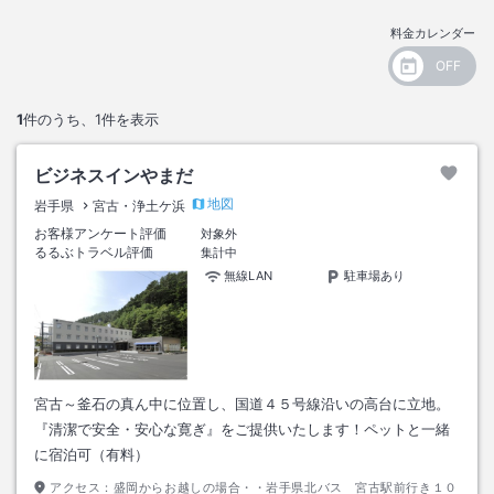
料金カレンダー
1
件のうち、
1
件を表示
ビジネスインやまだ
地図
岩手県
宮古・浄土ケ浜
お客様アンケート評価
対象外
るるぶトラベル評価
集計中
無線LAN
駐車場あり
宮古～釜石の真ん中に位置し、国道４５号線沿いの高台に立地。
『清潔で安全・安心な寛ぎ』をご提供いたします！ペットと一緒
に宿泊可（有料）
アクセス：
盛岡からお越しの場合・・岩手県北バス 宮古駅前行き１０