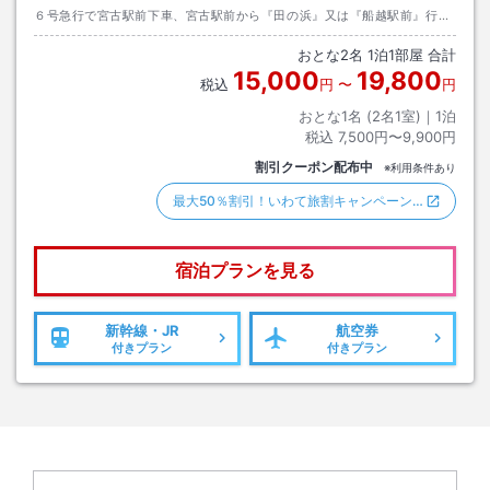
６号急行で宮古駅前下車、宮古駅前から『田の浜』又は『船越駅前』行き
のバスに乗り換え、北長林停留所下車・・・徒歩約１分。
おとな
2
名
1
泊
1
部屋 合計
15,000
19,800
税込
円
〜
円
おとな1名 (
2
名1室)｜
1
泊
税込
7,500円〜9,900円
割引クーポン配布中
※利用条件あり
最大50％割引！いわて旅割キャンペーン…
宿泊プランを見る
新幹線・JR
航空券
付きプラン
付きプラン