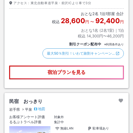
アクセス：
東北自動車道平泉・前沢ICより車で3分
おとな
2
名
1
泊
1
部屋 合計
28,600
92,400
税込
円
〜
円
おとな1名 (
2
名1室)｜
1
泊
税込
14,300円〜46,200円
割引クーポン配布中
※利用条件あり
最大50％割引！いわて旅割キャンペーン…
宿泊プランを見る
民宿 おっきり
地図
岩手県
平泉
お客様アンケート評価
対象外
るるぶトラベル評価
集計中
無線LAN
駐車場あり