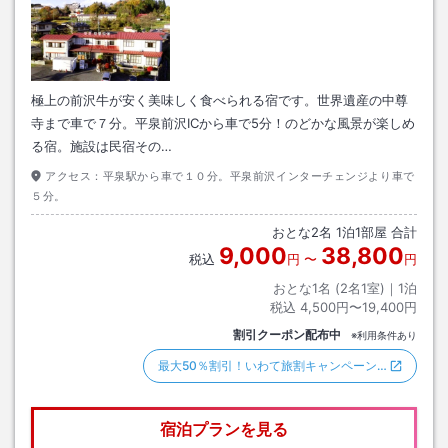
極上の前沢牛が安く美味しく食べられる宿です。世界遺産の中尊
寺まで車で７分。平泉前沢ICから車で5分！のどかな風景が楽しめ
る宿。施設は民宿その…
アクセス：
平泉駅から車で１０分。平泉前沢インターチェンジより車で
５分。
おとな
2
名
1
泊
1
部屋 合計
9,000
38,800
税込
円
〜
円
おとな1名 (
2
名1室)｜
1
泊
税込
4,500円〜19,400円
割引クーポン配布中
※利用条件あり
最大50％割引！いわて旅割キャンペーン…
宿泊プランを見る