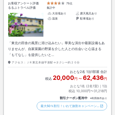
お客様アンケート評価
79点
るるぶトラベル評価
集計中
大浴場あり
露天風呂あり
温泉
駐車場あり
「東北の田舎の風景に溶け込みたい」華美な演出や最新設備もあ
りませんが、自家菜園の野菜を介した人との出会いと心温まる
「もてなし」を提供したいと…
アクセス：
ＪＲ東北本線平泉駅→タクシー約２０分
おとな
2
名
1
泊
1
部屋 合計
20,000
62,436
税込
円
〜
円
おとな1名 (
2
名1室)｜
1
泊
税込
10,000円〜31,218円
割引クーポン配布中
※利用条件あり
最大50％割引！いわて旅割キャンペーン…