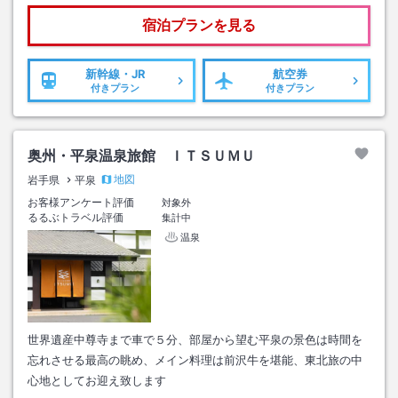
宿泊プランを見る
新幹線・JR
航空券
付きプラン
付きプラン
奥州・平泉温泉旅館 ＩＴＳＵＭＵ
地図
岩手県
平泉
お客様アンケート評価
対象外
るるぶトラベル評価
集計中
温泉
世界遺産中尊寺まで車で５分、部屋から望む平泉の景色は時間を
忘れさせる最高の眺め、メイン料理は前沢牛を堪能、東北旅の中
心地としてお迎え致します