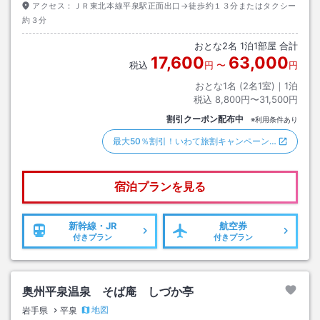
アクセス：
ＪＲ東北本線平泉駅正面出口→徒歩約１３分またはタクシー
約３分
おとな
2
名
1
泊
1
部屋 合計
17,600
63,000
税込
円
〜
円
おとな1名 (
2
名1室)｜
1
泊
税込
8,800円〜31,500円
割引クーポン配布中
※利用条件あり
最大50％割引！いわて旅割キャンペーン…
宿泊プランを見る
新幹線・JR
航空券
付きプラン
付きプラン
奥州平泉温泉 そば庵 しづか亭
地図
岩手県
平泉