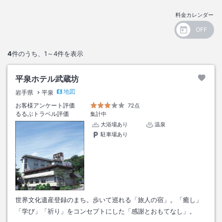
料金カレンダー
4
件のうち、
1～4
件を表示
平泉ホテル武蔵坊
地図
岩手県
平泉
お客様アンケート評価
72点
るるぶトラベル評価
集計中
大浴場あり
温泉
駐車場あり
世界文化遺産登録のまち。歩いて巡れる「旅人の宿」。「癒し」
「学び」「祈り」をコンセプトにした「感謝とおもてなし」。