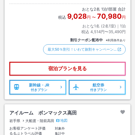
おとな
2
名
1
泊
1
部屋 合計
9,028
70,980
税込
円
〜
円
おとな1名 (
2
名1室)｜
1
泊
税込
4,514円〜35,490円
割引クーポン配布中
※利用条件あり
最大50％割引！いわて旅割キャンペーン…
宿泊プランを見る
新幹線・JR
航空券
付きプラン
付きプラン
アイルーム ボンマックス高田
地図
岩手県
大船渡・陸前高田
お客様アンケート評価
対象外
るるぶトラベル評価
集計中