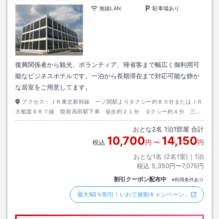
無線LAN
駐車場あり
復興関係者から観光、ボランティア、帰省客まで幅広く御利用可
能なビジネスホテルです。一泊から長期滞在まで対応可能な静か
な居室をご用意してます。
アクセス：
ＪＲ東北新幹線 一ノ関駅よりタクシー約８０分またはＪＲ
大船渡ＢＲＴ線 陸前高田駅下車 徒歩約２１分 タクシー約４分 三陸
自動車道 陸前高田ＩＣより国道３４０号線 陸前高田ドライビングスク
おとな
2
名
1
泊
1
部屋 合計
ール先の右側
10,700
14,150
税込
円
〜
円
おとな1名 (
2
名1室)｜
1
泊
税込
5,350円〜7,075円
割引クーポン配布中
※利用条件あり
最大50％割引！いわて旅割キャンペーン…