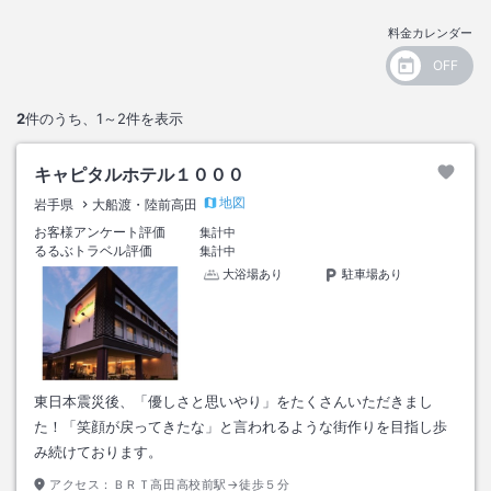
料金カレンダー
2
件のうち、
1～2
件を表示
キャピタルホテル１０００
地図
岩手県
大船渡・陸前高田
お客様アンケート評価
集計中
るるぶトラベル評価
集計中
大浴場あり
駐車場あり
東日本震災後、「優しさと思いやり」をたくさんいただきまし
た！「笑顔が戻ってきたな」と言われるような街作りを目指し歩
み続けております。
アクセス：
ＢＲＴ高田高校前駅→徒歩５分